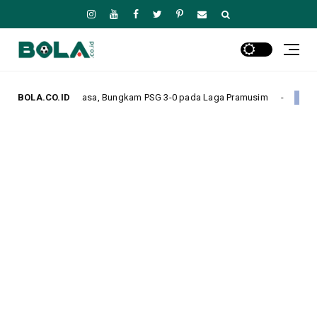
erkasa, Bungkam PSG 3-0 pada Laga Pramusim
BOLA.CO.ID
Chelsea Ka
Headline