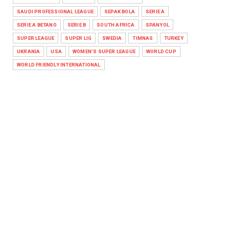
SAUDI PROFESSIONAL LEAGUE
SEPAK BOLA
SERIE A
SERIE A BETANO
SERIE B
SOUTH AFRICA
SPANYOL
SUPER LEAGUE
SUPER LIG
SWEDIA
TIMNAS
TURKEY
UKRANIA
USA
WOMEN'S SUPER LEAGUE
WORLD CUP
WORLD FRIENDLY INTERNATIONAL