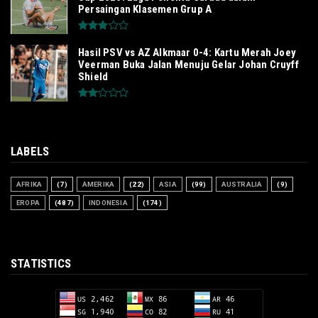
Persaingan Klasemen Grup A
Hasil PSV vs AZ Alkmaar 0-4: Kartu Merah Joey
Veerman Buka Jalan Menuju Gelar Johan Cruyff
Shield
LABELS
AFRIKA
(7)
AMERIKA
(22)
ASIA
(99)
AUSTRALIA
(9)
EROPA
(487)
INDONESIA
(174)
STATISTICS