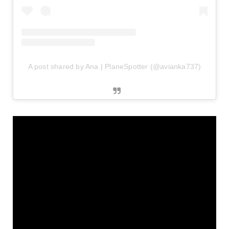
A post shared by Ana | PlaneSpotter (@avianka737)