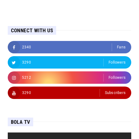
CONNECT WITH US
2340
Fans
3290
Followers
5212
Followers
3290
Subscribers
BOLA TV