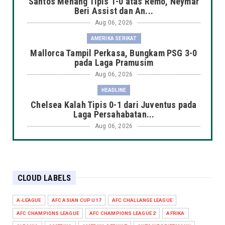
Santos Menang Tipis 1-0 atas Remo, Neymar
Beri Assist dan An...
Aug 06, 2026
AMERIKA SERIKAT
Mallorca Tampil Perkasa, Bungkam PSG 3-0
pada Laga Pramusim
Aug 06, 2026
HEADLINE
Chelsea Kalah Tipis 0-1 dari Juventus pada
Laga Persahabatan...
Aug 06, 2026
HEADLINE
Manchester City Taklukkan K-League Stars
3-1 dalam Laga Pers...
CLOUD LABELS
Aug 06, 2026
HEADLINE
A-LEAGUE
AFC ASIAN CUP U17
AFC CHALLANGE LEAGUE
Arsenal Takluk 1-3 dari Real Betis dalam
AFC CHAMPIONS LEAGUE
AFC CHAMPIONS LEAGUE 2
AFRIKA
Laga Pramusim di Du...