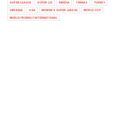
SUPER LEAGUE
SUPER LIG
SWEDIA
TIMNAS
TURKEY
UKRANIA
USA
WOMEN'S SUPER LEAGUE
WORLD CUP
WORLD FRIENDLY INTERNATIONAL