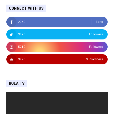
CONNECT WITH US
2340
Fans
3290
Followers
5212
Followers
3290
Subscribers
BOLA TV