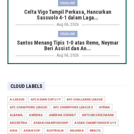
HEADLINE
Celta Vigo Tampil Perkasa, Hancurkan
Sassuolo 4-1 dalam Laga...
Aug 06, 2026
HEADLINE
Santos Menang Tipis 1-0 atas Remo, Neymar
Beri Assist dan An...
Aug 06, 2026
AMERIKA SERIKAT
Mallorca Tampil Perkasa, Bungkam PSG 3-0
pada Laga Pramusim
CLOUD LABELS
Aug 06, 2026
HEADLINE
A-LEAGUE
AFC ASIAN CUP U17
AFC CHALLANGE LEAGUE
Chelsea Kalah Tipis 0-1 dari Juventus pada
AFC CHAMPIONS LEAGUE
AFC CHAMPIONS LEAGUE 2
AFRIKA
Laga Persahabatan...
ALBANIA
AMERIKA
AMERIKA SERIKAT
ANTOINE GRIEZMANN
Aug 06, 2026
ARGENTINA
ASEAN CHAMPIONSHIP
ASEAN CHAMPIONSHIP U19
HEADLINE
ASIA
ASIAN CUP
AUSTRALIA
BELANDA
BRAZIL