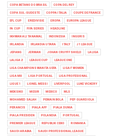
HEADLINE
COPA BETANO DO BRASIL
COPA DEL REY
Arsenal Takluk 1-3 dari Real Betis
COPA SUL-SUDESTE
COPPA ITALIA
COUPE DE FRANCE
dalam Laga Pramusim di Du...
EFL CUP
EREDIVISIE
EROPA
EUROPA LEAGUE
Aug 06, 2026
FA CUP
FIFA SERIES
HEADLINE
HEADLINE
IKHWAN ALI TANAMAL
INDONESIA
INGGRIS
AC Milan dan Inter Berbagi Hasil 1-
IRLANDIA
IRLANDIA UTARA
ITALY
J1 LEAGUE
1 di Perth, Duel Sengit P...
JEPANG
JERMAN
JOHAN CRUYFF SHIELD
LALIGA
Aug 06, 2026
LALIGA 2
LEAGUE CUP
LEAGUE ONE
LIGA CHAMPIONS WANITA UEFA
LIGA F WOMEN
LIGA MX
LIGA PORTUGAL
LIGA PROFESIONAL
LIGUE 1
LIONEL MESSI
LIVERPOOL
LUKE VICKERY
MEKSIKO
MESIR
MEXICO
MLS
MOHAMED SALAH
PEMAIN BOLA
PEP GUARDIOLA
PERANCIS
PIALA AFF
PIALA DUNIA
PIALA PRESIDEN
POLANDIA
PORTUGAL
PREMIER LEAGUE
REPUBLIK CEKO
ROMANIA
SAUDI ARABIA
SAUDI PROFESSIONAL LEAGUE