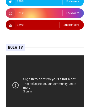
3290
Followers
5212
Followers
3290
Subscribers
BOLA TV