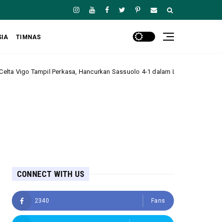
SIA
TIMNAS
l Perkasa, Hancurkan Sassuolo 4-1 dalam Laga Uji Coba Pramusim
He
CONNECT WITH US
2340
Fans