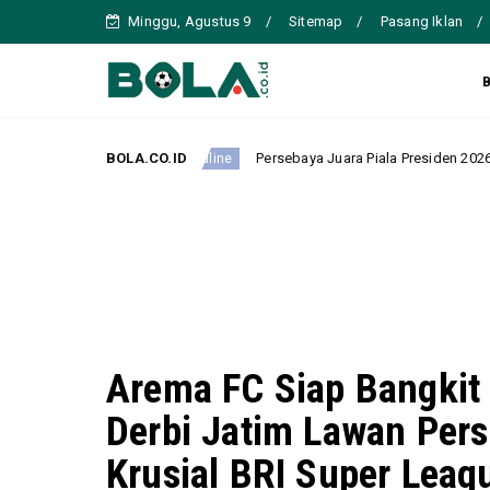
Minggu, Agustus 9
Sitemap
Pasang Iklan
lia
BOLA.CO.ID
Persebaya Juara Piala Presiden 2026 setelah Menund
Headline
Arema FC Siap Bangkit
Derbi Jatim Lawan Per
Krusial BRI Super Lea