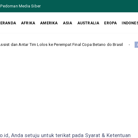
Pedoman Media Siber
BERANDA
AFRIKA
AMERIKA
ASIA
AUSTRALIA
EROPA
INDONE
 Tim Lolos ke Perempat Final Copa Betano do Brasil
Amerika Serikat
d, Anda setuju untuk terikat pada Syarat & Ketentuan