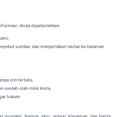
informasi. Anda diperbolehkan:
ami,
enyebut sumber dan menyertakan tautan ke halaman
pa izin tertulis,
n seolah-olah milik Anda,
gar hukum.
t mungkin. Namun, skor, jadwal, klasemen, dan berita