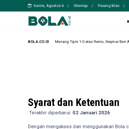
Kamis, Agustus 6
Sitemap
Pasang Iklan
Santos Menang Tipis 1-0 atas Remo, Neymar Beri Assist dan Antar
BOLA.CO.ID
dline
Syarat dan Ketentuan
Terakhir diperbarui:
02 Januari 2026
Dengan mengakses dan menggunakan Bola.co.i