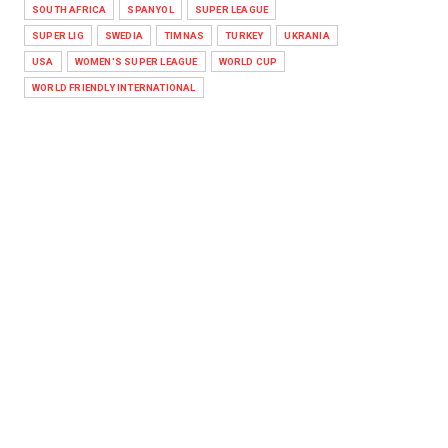
SOUTH AFRICA
SPANYOL
SUPER LEAGUE
SUPER LIG
SWEDIA
TIMNAS
TURKEY
UKRANIA
USA
WOMEN'S SUPER LEAGUE
WORLD CUP
WORLD FRIENDLY INTERNATIONAL