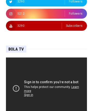
3290
Followers
5212
Followers
3290
Subscribers
BOLA TV