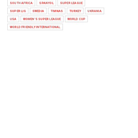
SOUTH AFRICA
SPANYOL
SUPER LEAGUE
SUPER LIG
SWEDIA
TIMNAS
TURKEY
UKRANIA
USA
WOMEN'S SUPER LEAGUE
WORLD CUP
WORLD FRIENDLY INTERNATIONAL