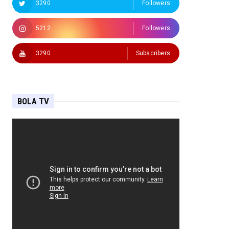
3290
Followers
5212
Followers
3290
Subscribers
BOLA TV