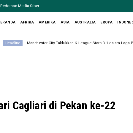
Pedoman Media Siber
BERANDA
AFRIKA
AMERIKA
ASIA
AUSTRALIA
EROPA
INDONE
hester City Taklukkan K-League Stars 3-1 dalam Laga Persahabatan di Kore
ari Cagliari di Pekan ke-22