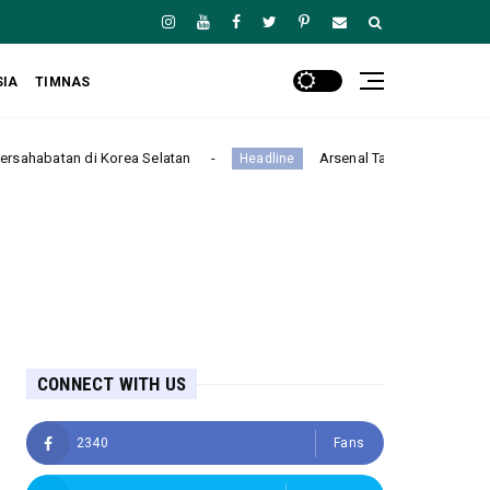
SIA
TIMNAS
a Selatan
Arsenal Takluk 1-3 dari Real Betis dalam Laga
Headline
CONNECT WITH US
2340
Fans