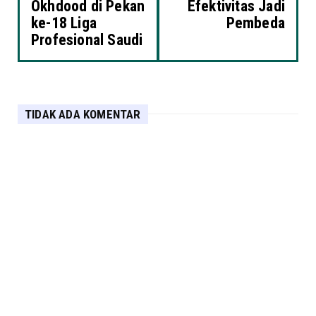
Okhdood di Pekan
Efektivitas Jadi
ke-18 Liga
Pembeda
Profesional Saudi
TIDAK ADA KOMENTAR