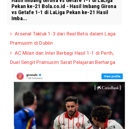
Hasil Imbang Girona vs Getafe 1-1 di LaLiga
Pekan ke-21 Bola.co.id - Hasil Imbang Girona
vs Getafe 1-1 di LaLiga Pekan ke-21 Hasil
Imba...
Arsenal Takluk 1-3 dari Real Betis dalam Laga
Pramusim di Dublin
AC Milan dan Inter Berbagi Hasil 1-1 di Perth,
Duel Sengit Pramusim Sarat Pelajaran Berharga