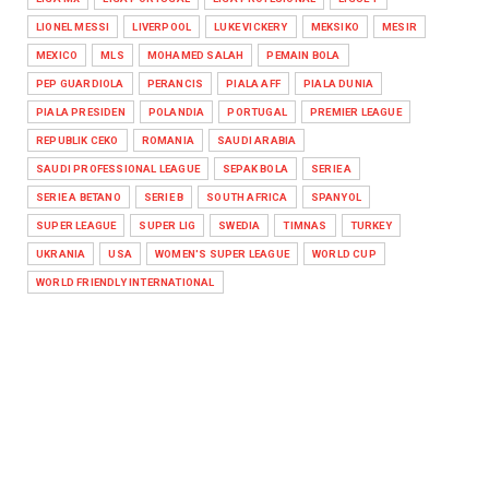
Aug 04, 2026
LIONEL MESSI
LIVERPOOL
LUKE VICKERY
MEKSIKO
MESIR
MEXICO
MLS
MOHAMED SALAH
PEMAIN BOLA
PEP GUARDIOLA
PERANCIS
PIALA AFF
PIALA DUNIA
PIALA PRESIDEN
POLANDIA
PORTUGAL
PREMIER LEAGUE
REPUBLIK CEKO
ROMANIA
SAUDI ARABIA
SAUDI PROFESSIONAL LEAGUE
SEPAK BOLA
SERIE A
SERIE A BETANO
SERIE B
SOUTH AFRICA
SPANYOL
SUPER LEAGUE
SUPER LIG
SWEDIA
TIMNAS
TURKEY
UKRANIA
USA
WOMEN'S SUPER LEAGUE
WORLD CUP
WORLD FRIENDLY INTERNATIONAL