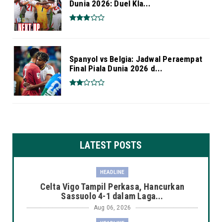
Dunia 2026: Duel Kla...
Spanyol vs Belgia: Jadwal Peraempat
Final Piala Dunia 2026 d...
LATEST POSTS
HEADLINE
Celta Vigo Tampil Perkasa, Hancurkan
Sassuolo 4-1 dalam Laga...
Aug 06, 2026