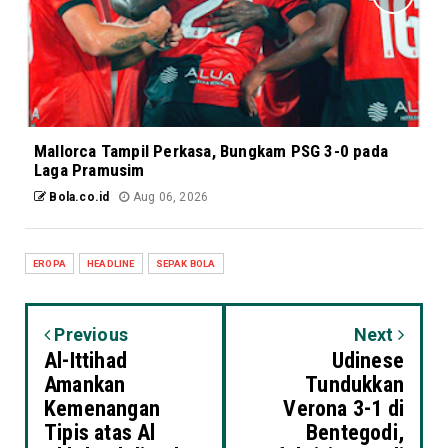
Mallorca Tampil Perkasa, Bungkam PSG 3-0 pada
Laga Pramusim
Bola.co.id
Aug 06, 2026
EROPA
HEADLINE
SEPAK BOLA
Previous
Next
Al-Ittihad
Udinese
Amankan
Tundukkan
Kemenangan
Verona 3-1 di
Tipis atas Al
Bentegodi,