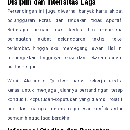
Disiplin dan Intensitas Laga
Pertandingan ini juga diwarnai banyak kartu akibat
pelanggaran keras dan tindakan tidak sportif.
Beberapa pemain dari kedua tim menerima
peringatan akibat pelanggaran taktis, tekel
terlambat, hingga aksi memegang lawan. Hal ini
menunjukkan tingginya tensi dan tekanan dalam
pertandingan.
Wasit Alejandro Quintero harus bekerja ekstra
keras untuk menjaga jalannya pertandingan tetap
kondusif. Keputusan-keputusan yang diambil relatif
adil dan mampu meredam potensi konflik antar
pemain hingga laga berakhir.