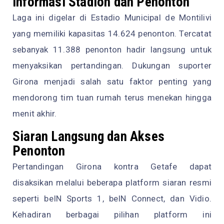
Informasi Stadion dan Penonton
Laga ini digelar di Estadio Municipal de Montilivi
yang memiliki kapasitas 14.624 penonton. Tercatat
sebanyak 11.388 penonton hadir langsung untuk
menyaksikan pertandingan. Dukungan suporter
Girona menjadi salah satu faktor penting yang
mendorong tim tuan rumah terus menekan hingga
menit akhir.
Siaran Langsung dan Akses
Penonton
Pertandingan Girona kontra Getafe dapat
disaksikan melalui beberapa platform siaran resmi
seperti beIN Sports 1, beIN Connect, dan Vidio.
Kehadiran berbagai pilihan platform ini