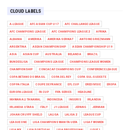
Laga Pramusim di Du...
CLOUD LABELS
Aug 06, 2026
HEADLINE
A-LEAGUE
AFC ASIAN CUP U17
AFC CHALLANGE LEAGUE
AC Milan dan Inter Berbagi Hasil 1-1 di
AFC CHAMPIONS LEAGUE
AFC CHAMPIONS LEAGUE 2
AFRIKA
Perth, Duel Sengit P...
ALBANIA
AMERIKA
AMERIKA SERIKAT
ANTOINE GRIEZMANN
Aug 06, 2026
ARGENTINA
ASEAN CHAMPIONSHIP
ASEAN CHAMPIONSHIP U19
ASEAN CHAMPIONSHIP
ASIA
ASIAN CUP
AUSTRALIA
BELANDA
BRAZIL
Filipina vs Thailand 0-1: Gol Waris
BUNDESLIGA
CHAMPIONS LEAGUE
CHAMPIONS LEAGUE WOMEN
Choolthong Menit Ke-84 M...
CHAMPIONSHIP
CONCACAF CHAMPIONS CUP
CONFERENCE LEAGUE
Aug 04, 2026
COPA BETANO DO BRASIL
COPA DEL REY
COPA SUL-SUDESTE
HEADLINE
COPPA ITALIA
COUPE DE FRANCE
EFL CUP
EREDIVISIE
EROPA
Hasil Persebaya vs Arema FC 1-0: Gol Yuran
EUROPA LEAGUE
FA CUP
FIFA SERIES
HEADLINE
Fernandes Bawa Ba...
IKHWAN ALI TANAMAL
INDONESIA
INGGRIS
IRLANDIA
Aug 04, 2026
IRLANDIA UTARA
ITALY
J1 LEAGUE
JEPANG
JERMAN
ASEAN CHAMPIONSHIP
JOHAN CRUYFF SHIELD
LALIGA
LALIGA 2
LEAGUE CUP
Jadwal Singapura vs Indonesia di ASEAN
LEAGUE ONE
LIGA CHAMPIONS WANITA UEFA
LIGA F WOMEN
Hyundai Cup 2026: Lag...
LIGA MX
LIGA PORTUGAL
LIGA PROFESIONAL
LIGUE 1