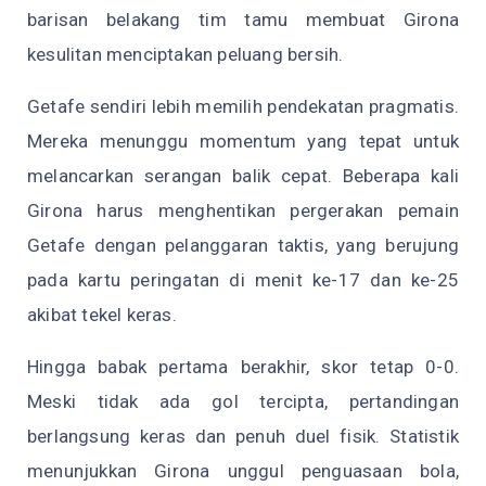
barisan belakang tim tamu membuat Girona
kesulitan menciptakan peluang bersih.
Getafe sendiri lebih memilih pendekatan pragmatis.
Mereka menunggu momentum yang tepat untuk
melancarkan serangan balik cepat. Beberapa kali
Girona harus menghentikan pergerakan pemain
Getafe dengan pelanggaran taktis, yang berujung
pada kartu peringatan di menit ke-17 dan ke-25
akibat tekel keras.
Hingga babak pertama berakhir, skor tetap 0-0.
Meski tidak ada gol tercipta, pertandingan
berlangsung keras dan penuh duel fisik. Statistik
menunjukkan Girona unggul penguasaan bola,