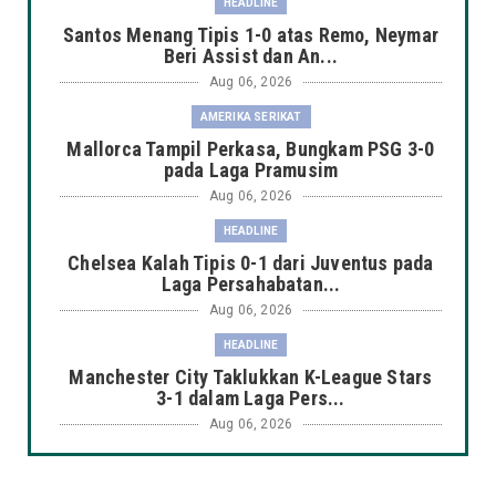
HEADLINE
Santos Menang Tipis 1-0 atas Remo, Neymar
Beri Assist dan An...
Aug 06, 2026
AMERIKA SERIKAT
Mallorca Tampil Perkasa, Bungkam PSG 3-0
pada Laga Pramusim
Aug 06, 2026
HEADLINE
Chelsea Kalah Tipis 0-1 dari Juventus pada
Laga Persahabatan...
Aug 06, 2026
HEADLINE
Manchester City Taklukkan K-League Stars
3-1 dalam Laga Pers...
Aug 06, 2026
HEADLINE
Arsenal Takluk 1-3 dari Real Betis dalam