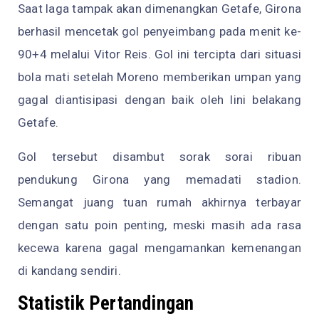
Saat laga tampak akan dimenangkan Getafe, Girona
berhasil mencetak gol penyeimbang pada menit ke-
90+4 melalui Vitor Reis. Gol ini tercipta dari situasi
bola mati setelah Moreno memberikan umpan yang
gagal diantisipasi dengan baik oleh lini belakang
Getafe.
Gol tersebut disambut sorak sorai ribuan
pendukung Girona yang memadati stadion.
Semangat juang tuan rumah akhirnya terbayar
dengan satu poin penting, meski masih ada rasa
kecewa karena gagal mengamankan kemenangan
di kandang sendiri.
Statistik Pertandingan