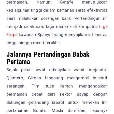
permainan. Namun, Getafe menunjukkan
kedisiplinan tinggi dalam bertahan serta efektivitas
saat melakukan serangan balik. Pertandingan ini
menjadi salah satu laga menarik di kompetisi
Liga
Eropa
kawasan Spanyol yang menyajikan intensitas
tinggi hingga menit terakhir.
Jalannya Pertandingan Babak
Pertama
Sejak peluit awal dibunyikan wasit Alejandro
Quintero, Girona langsung mengambil inisiatif
serangan. Tim tuan rumah mengandalkan
permainan cepat dari sektor sayap dengan
dukungan gelandang kreatif untuk menekan lini
pertahanan Getafe. Meski demikian, rapatnya