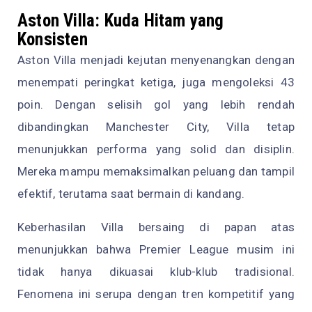
Aston Villa: Kuda Hitam yang
Konsisten
Aston Villa menjadi kejutan menyenangkan dengan
menempati peringkat ketiga, juga mengoleksi 43
poin. Dengan selisih gol yang lebih rendah
dibandingkan Manchester City, Villa tetap
menunjukkan performa yang solid dan disiplin.
Mereka mampu memaksimalkan peluang dan tampil
efektif, terutama saat bermain di kandang.
Keberhasilan Villa bersaing di papan atas
menunjukkan bahwa Premier League musim ini
tidak hanya dikuasai klub-klub tradisional.
Fenomena ini serupa dengan tren kompetitif yang