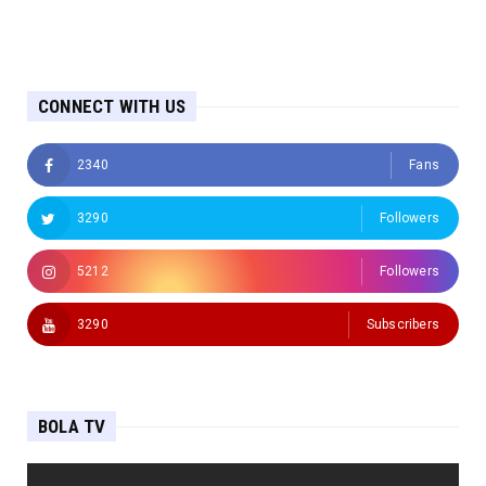
CONNECT WITH US
2340
Fans
3290
Followers
5212
Followers
3290
Subscribers
BOLA TV