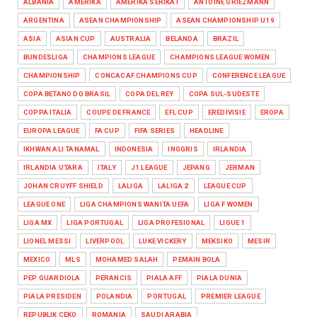
ALBANIA
AMERIKA
AMERIKA SERIKAT
ANTOINE GRIEZMANN
Aug 06, 2026
ARGENTINA
ASEAN CHAMPIONSHIP
ASEAN CHAMPIONSHIP U19
HEADLINE
ASIA
ASIAN CUP
AUSTRALIA
BELANDA
BRAZIL
AC Milan dan Inter Berbagi Hasil 1-1 di
BUNDESLIGA
CHAMPIONS LEAGUE
CHAMPIONS LEAGUE WOMEN
Perth, Duel Sengit P...
CHAMPIONSHIP
CONCACAF CHAMPIONS CUP
CONFERENCE LEAGUE
Aug 06, 2026
COPA BETANO DO BRASIL
COPA DEL REY
COPA SUL-SUDESTE
ASEAN CHAMPIONSHIP
COPPA ITALIA
COUPE DE FRANCE
EFL CUP
EREDIVISIE
EROPA
Filipina vs Thailand 0-1: Gol Waris
EUROPA LEAGUE
FA CUP
FIFA SERIES
HEADLINE
Choolthong Menit Ke-84 M...
IKHWAN ALI TANAMAL
INDONESIA
INGGRIS
IRLANDIA
Aug 04, 2026
IRLANDIA UTARA
ITALY
J1 LEAGUE
JEPANG
JERMAN
HEADLINE
JOHAN CRUYFF SHIELD
LALIGA
LALIGA 2
LEAGUE CUP
Hasil Persebaya vs Arema FC 1-0: Gol Yuran
LEAGUE ONE
LIGA CHAMPIONS WANITA UEFA
LIGA F WOMEN
Fernandes Bawa Ba...
LIGA MX
LIGA PORTUGAL
LIGA PROFESIONAL
LIGUE 1
Aug 04, 2026
LIONEL MESSI
LIVERPOOL
LUKE VICKERY
MEKSIKO
MESIR
MEXICO
MLS
MOHAMED SALAH
PEMAIN BOLA
PEP GUARDIOLA
PERANCIS
PIALA AFF
PIALA DUNIA
PIALA PRESIDEN
POLANDIA
PORTUGAL
PREMIER LEAGUE
REPUBLIK CEKO
ROMANIA
SAUDI ARABIA