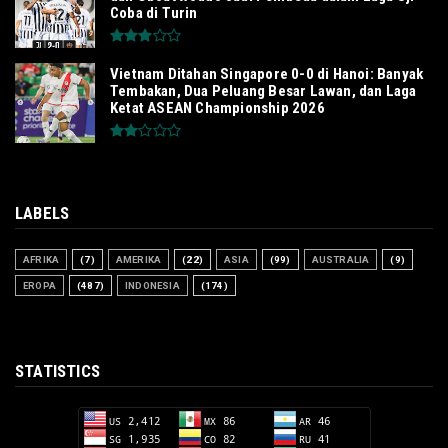
Coba di Turin
Vietnam Ditahan Singapore 0-0 di Hanoi: Banyak
Tembakan, Dua Peluang Besar Lawan, dan Laga
Ketat ASEAN Championship 2026
LABELS
AFRIKA
(7)
AMERIKA
(22)
ASIA
(99)
AUSTRALIA
(9)
EROPA
(487)
INDONESIA
(174)
STATISTICS