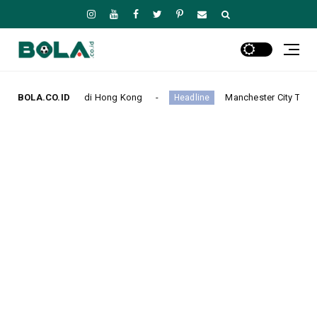
Hong Kong
BOLA.CO.ID
Manchester City Taklukkan K-League Stars 3-1
Headline