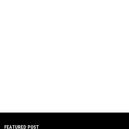
FEATURED POST