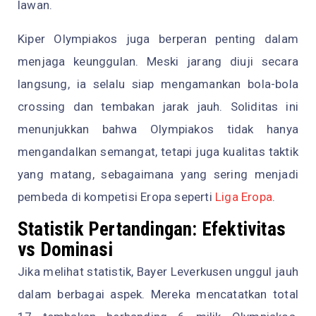
lawan.
Kiper Olympiakos juga berperan penting dalam
menjaga keunggulan. Meski jarang diuji secara
langsung, ia selalu siap mengamankan bola-bola
crossing dan tembakan jarak jauh. Soliditas ini
menunjukkan bahwa Olympiakos tidak hanya
mengandalkan semangat, tetapi juga kualitas taktik
yang matang, sebagaimana yang sering menjadi
pembeda di kompetisi Eropa seperti
Liga Eropa
.
Statistik Pertandingan: Efektivitas
vs Dominasi
Jika melihat statistik, Bayer Leverkusen unggul jauh
dalam berbagai aspek. Mereka mencatatkan total