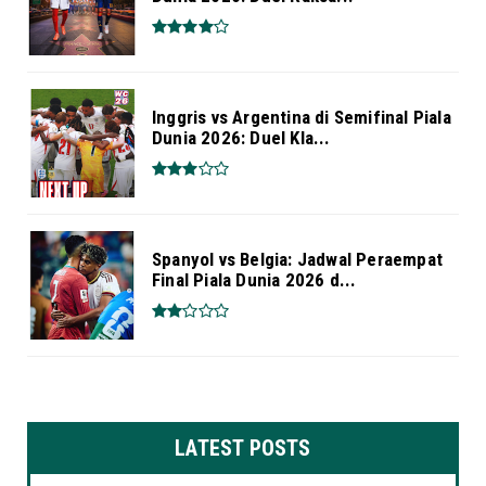
Inggris vs Argentina di Semifinal Piala
Dunia 2026: Duel Kla...
Spanyol vs Belgia: Jadwal Peraempat
Final Piala Dunia 2026 d...
LATEST POSTS