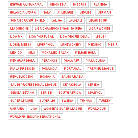
IKHWAN ALI TANAMAL
INDONESIA
INGGRIS
IRLANDIA
Aug 04, 2026
IRLANDIA UTARA
ITALY
J1 LEAGUE
JEPANG
JERMAN
ASEAN CHAMPIONSHIP
JOHAN CRUYFF SHIELD
LALIGA
LALIGA 2
LEAGUE CUP
Jadwal Singapura vs Indonesia di ASEAN
LEAGUE ONE
LIGA CHAMPIONS WANITA UEFA
LIGA F WOMEN
Hyundai Cup 2026: Lag...
LIGA MX
LIGA PORTUGAL
LIGA PROFESIONAL
LIGUE 1
Aug 04, 2026
LIONEL MESSI
LIVERPOOL
LUKE VICKERY
MEKSIKO
MESIR
MEXICO
MLS
MOHAMED SALAH
PEMAIN BOLA
PEP GUARDIOLA
PERANCIS
PIALA AFF
PIALA DUNIA
PIALA PRESIDEN
POLANDIA
PORTUGAL
PREMIER LEAGUE
REPUBLIK CEKO
ROMANIA
SAUDI ARABIA
SAUDI PROFESSIONAL LEAGUE
SEPAK BOLA
SERIE A
SERIE A BETANO
SERIE B
SOUTH AFRICA
SPANYOL
SUPER LEAGUE
SUPER LIG
SWEDIA
TIMNAS
TURKEY
UKRANIA
USA
WOMEN'S SUPER LEAGUE
WORLD CUP
WORLD FRIENDLY INTERNATIONAL