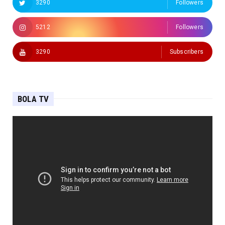
3290
Followers
5212
Followers
3290
Subscribers
BOLA TV