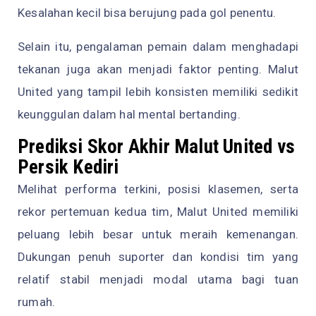
Kesalahan kecil bisa berujung pada gol penentu.
Selain itu, pengalaman pemain dalam menghadapi
tekanan juga akan menjadi faktor penting. Malut
United yang tampil lebih konsisten memiliki sedikit
keunggulan dalam hal mental bertanding.
Prediksi Skor Akhir Malut United vs
Persik Kediri
Melihat performa terkini, posisi klasemen, serta
rekor pertemuan kedua tim, Malut United memiliki
peluang lebih besar untuk meraih kemenangan.
Dukungan penuh suporter dan kondisi tim yang
relatif stabil menjadi modal utama bagi tuan
rumah.