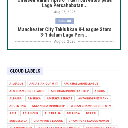
Laga Persahabatan...
Aug 06, 2026
HEADLINE
Manchester City Taklukkan K-League Stars
3-1 dalam Laga Pers...
Aug 06, 2026
HEADLINE
Arsenal Takluk 1-3 dari Real Betis dalam
Laga Pramusim di Du...
CLOUD LABELS
Aug 06, 2026
HEADLINE
A-LEAGUE
AFC ASIAN CUP U17
AFC CHALLANGE LEAGUE
AC Milan dan Inter Berbagi Hasil 1-1 di
AFC CHAMPIONS LEAGUE
AFC CHAMPIONS LEAGUE 2
AFRIKA
Perth, Duel Sengit P...
ALBANIA
AMERIKA
AMERIKA SERIKAT
ANTOINE GRIEZMANN
Aug 06, 2026
ARGENTINA
ASEAN CHAMPIONSHIP
ASEAN CHAMPIONSHIP U19
ASEAN CHAMPIONSHIP
ASIA
ASIAN CUP
AUSTRALIA
BELANDA
BRAZIL
Filipina vs Thailand 0-1: Gol Waris
BUNDESLIGA
CHAMPIONS LEAGUE
CHAMPIONS LEAGUE WOMEN
Choolthong Menit Ke-84 M...