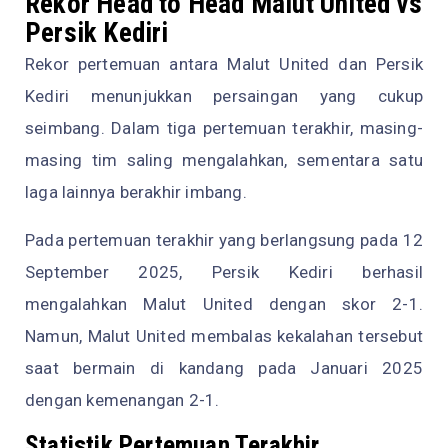
Rekor Head to Head Malut United vs
Persik Kediri
Rekor pertemuan antara Malut United dan Persik
Kediri menunjukkan persaingan yang cukup
seimbang. Dalam tiga pertemuan terakhir, masing-
masing tim saling mengalahkan, sementara satu
laga lainnya berakhir imbang.
Pada pertemuan terakhir yang berlangsung pada 12
September 2025, Persik Kediri berhasil
mengalahkan Malut United dengan skor 2-1.
Namun, Malut United membalas kekalahan tersebut
saat bermain di kandang pada Januari 2025
dengan kemenangan 2-1.
Statistik Pertemuan Terakhir