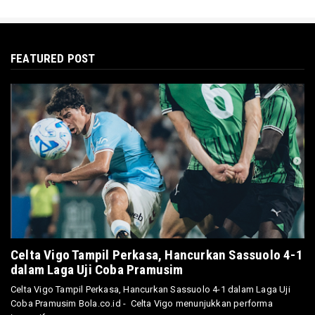
FEATURED POST
Celta Vigo Tampil Perkasa, Hancurkan Sassuolo 4-1
dalam Laga Uji Coba Pramusim
Celta Vigo Tampil Perkasa, Hancurkan Sassuolo 4-1 dalam Laga Uji
Coba Pramusim Bola.co.id - Celta Vigo menunjukkan performa