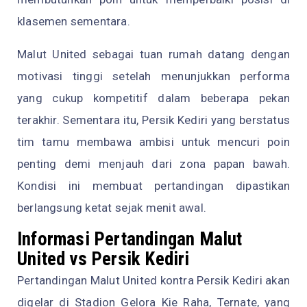
klasemen sementara.
Malut United sebagai tuan rumah datang dengan
motivasi tinggi setelah menunjukkan performa
yang cukup kompetitif dalam beberapa pekan
terakhir. Sementara itu, Persik Kediri yang berstatus
tim tamu membawa ambisi untuk mencuri poin
penting demi menjauh dari zona papan bawah.
Kondisi ini membuat pertandingan dipastikan
berlangsung ketat sejak menit awal.
Informasi Pertandingan Malut
United vs Persik Kediri
Pertandingan Malut United kontra Persik Kediri akan
digelar di Stadion Gelora Kie Raha, Ternate, yang