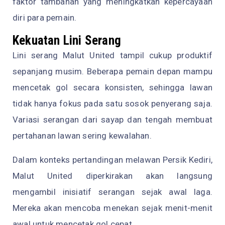
faktor tambahan yang meningkatkan kepercayaan
diri para pemain.
Kekuatan Lini Serang
Lini serang Malut United tampil cukup produktif
sepanjang musim. Beberapa pemain depan mampu
mencetak gol secara konsisten, sehingga lawan
tidak hanya fokus pada satu sosok penyerang saja.
Variasi serangan dari sayap dan tengah membuat
pertahanan lawan sering kewalahan.
Dalam konteks pertandingan melawan Persik Kediri,
Malut United diperkirakan akan langsung
mengambil inisiatif serangan sejak awal laga.
Mereka akan mencoba menekan sejak menit-menit
awal untuk mencetak gol cepat.