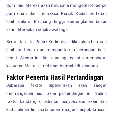
dominan. Mereka akan berusaha mengontrol tempo
permainan dan memaksa Persik Kediri bertahan
lebih dalam. Pressing tinggi kemungkinan besar
akan diterapkan sejak awal laga.
Sementara itu, Persik Kediri diprediksi akan bermain
lebih bertahan dan mengandalkan serangan balik
cepat. Skema ini dinilai paling realistis mengingat
kekuatan Malut United saat bermain di kandang.
Faktor Penentu Hasil Pertandingan
Beberapa faktor diperkirakan akan sangat
memengaruhi hasil akhir pertandingan ini. Selain
faktor kandang, efektivitas penyelesaian akhir dan
kedisiplinan lini pertahanan menjadi aspek krusial.