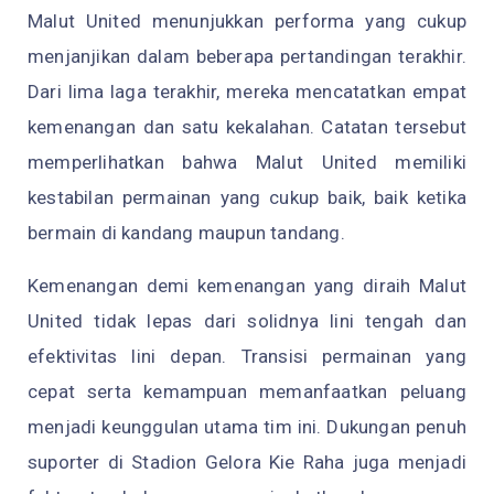
Malut United menunjukkan performa yang cukup
menjanjikan dalam beberapa pertandingan terakhir.
Dari lima laga terakhir, mereka mencatatkan empat
kemenangan dan satu kekalahan. Catatan tersebut
memperlihatkan bahwa Malut United memiliki
kestabilan permainan yang cukup baik, baik ketika
bermain di kandang maupun tandang.
Kemenangan demi kemenangan yang diraih Malut
United tidak lepas dari solidnya lini tengah dan
efektivitas lini depan. Transisi permainan yang
cepat serta kemampuan memanfaatkan peluang
menjadi keunggulan utama tim ini. Dukungan penuh
suporter di Stadion Gelora Kie Raha juga menjadi