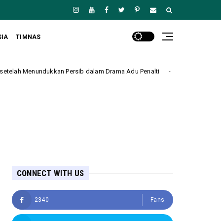
SIA
TIMNAS
 Persib dalam Drama Adu Penalti
Celta Vigo Tampil Per
Headline
CONNECT WITH US
2340
Fans