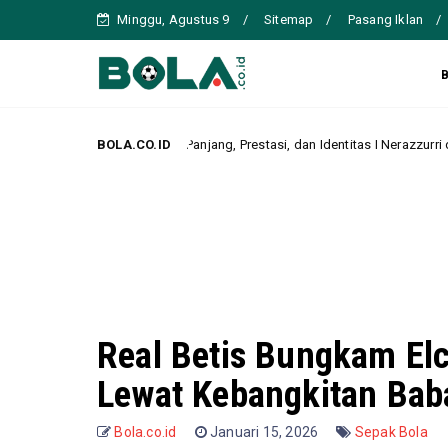
Minggu, Agustus 9
Sitemap
Pasang Iklan
n: Sejarah Panjang, Prestasi, dan Identitas I Nerazzurri di Sepak Bola Italia
BOLA.CO.ID
Real Betis Bungkam Elc
Lewat Kebangkitan Bab
Bola.co.id
Januari 15, 2026
Sepak Bola