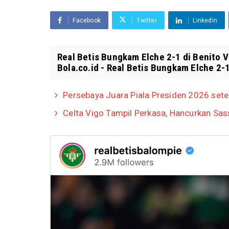
Facebook
Twitter
Linkedin
Real Betis Bungkam Elche 2-1 di Benito 
Bola.co.id - Real Betis Bungkam Elche 2-1 
Persebaya Juara Piala Presiden 2026 set
Celta Vigo Tampil Perkasa, Hancurkan Sa