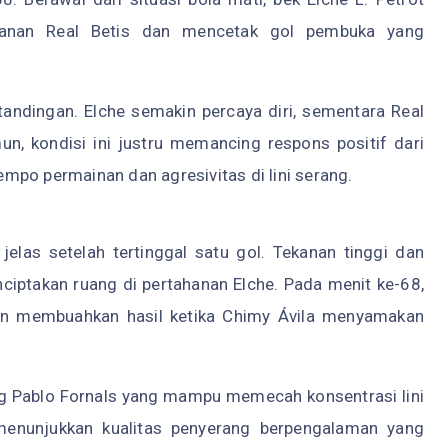
hanan Real Betis dan mencetak gol pembuka yang
rtandingan. Elche semakin percaya diri, sementara Real
n, kondisi ini justru memancing respons positif dari
mpo permainan dan agresivitas di lini serang.
 jelas setelah tertinggal satu gol. Tekanan tinggi dan
nciptakan ruang di pertahanan Elche. Pada menit ke-68,
pan membuahkan hasil ketika Chimy Ávila menyamakan
g Pablo Fornals yang mampu memecah konsentrasi lini
 menunjukkan kualitas penyerang berpengalaman yang