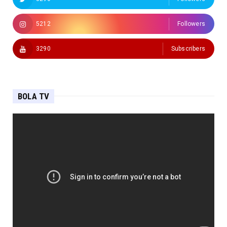
5212
Followers
3290
Subscribers
BOLA TV