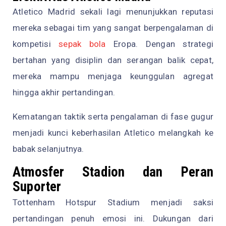
Atletico Madrid sekali lagi menunjukkan reputasi
mereka sebagai tim yang sangat berpengalaman di
kompetisi
sepak bola
Eropa. Dengan strategi
bertahan yang disiplin dan serangan balik cepat,
mereka mampu menjaga keunggulan agregat
hingga akhir pertandingan.
Kematangan taktik serta pengalaman di fase gugur
menjadi kunci keberhasilan Atletico melangkah ke
babak selanjutnya.
Atmosfer Stadion dan Peran
Suporter
Tottenham Hotspur Stadium menjadi saksi
pertandingan penuh emosi ini. Dukungan dari