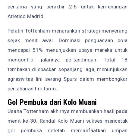
pertama yang berakhir 2-5 untuk kemenangan
Atletico Madrid.
Pelatih Tottenham menurunkan strategi menyerang
sejak menit awal. Dominasi penguasaan bola
mencapai 51% menunjukkan upaya mereka untuk
mengontrol jalannya pertandingan. Total 18
tembakan dilepaskan sepanjang laga, menunjukkan
agresivitas lini serang Spurs dalam membongkar
pertahanan tim tamu.
Gol Pembuka dari Kolo Muani
Usaha Tottenham akhirnya membuahkan hasil pada
menit ke-30. Randal Kolo Muani sukses mencetak
gol pembuka setelah memanfaatkan umpan