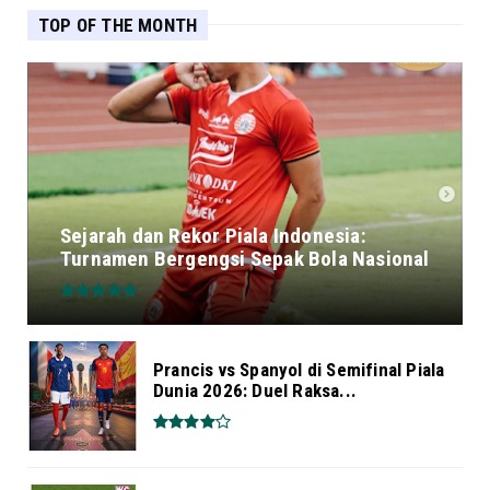
TOP OF THE MONTH
Sejarah dan Rekor Piala Indonesia:
Turnamen Bergengsi Sepak Bola Nasional
Prancis vs Spanyol di Semifinal Piala
Dunia 2026: Duel Raksa...