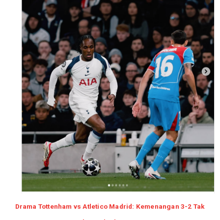
Drama Tottenham vs Atletico Madrid: Kemenangan 3-2 Tak