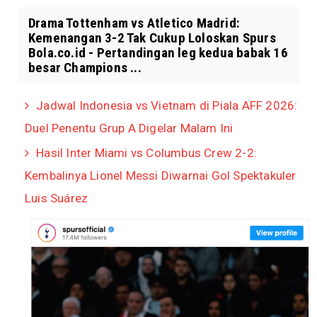
Drama Tottenham vs Atletico Madrid:
Kemenangan 3-2 Tak Cukup Loloskan Spurs
Bola.co.id - Pertandingan leg kedua babak 16
besar Champions ...
Jadwal Indonesia vs Vietnam di Piala AFF 2026:
Duel Penentu Grup A Digelar Malam Ini
Hasil Inter Miami vs Columbus Crew 2-2:
Kembalinya Lionel Messi Diwarnai Gol Spektakuler
Luis Suárez