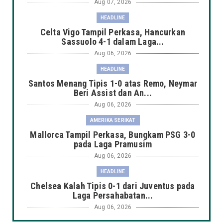
Aug 07, 2026
HEADLINE
Celta Vigo Tampil Perkasa, Hancurkan
Sassuolo 4-1 dalam Laga...
Aug 06, 2026
HEADLINE
Santos Menang Tipis 1-0 atas Remo, Neymar
Beri Assist dan An...
Aug 06, 2026
AMERIKA SERIKAT
Mallorca Tampil Perkasa, Bungkam PSG 3-0
pada Laga Pramusim
Aug 06, 2026
HEADLINE
Chelsea Kalah Tipis 0-1 dari Juventus pada
Laga Persahabatan...
Aug 06, 2026
HEADLINE