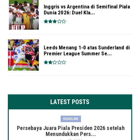
Inggris vs Argentina di Semifinal Piala
Dunia 2026: Duel Kla...
Leeds Menang 1-0 atas Sunderland di
Premier League Summer Se...
LATEST POSTS
HEADLINE
Persebaya Juara Piala Presiden 2026 setelah
Menundukkan Pers...