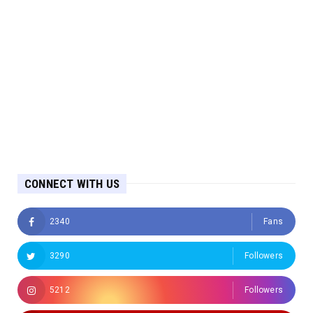
CONNECT WITH US
2340
Fans
3290
Followers
5212
Followers