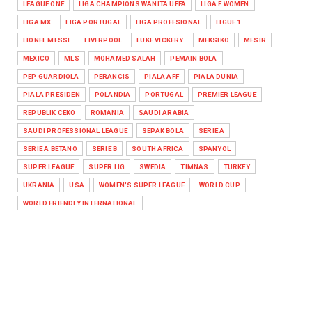
LEAGUE ONE
LIGA CHAMPIONS WANITA UEFA
LIGA F WOMEN
Fernandes Bawa Ba...
LIGA MX
LIGA PORTUGAL
LIGA PROFESIONAL
LIGUE 1
Aug 04, 2026
LIONEL MESSI
LIVERPOOL
LUKE VICKERY
MEKSIKO
MESIR
MEXICO
MLS
MOHAMED SALAH
PEMAIN BOLA
PEP GUARDIOLA
PERANCIS
PIALA AFF
PIALA DUNIA
PIALA PRESIDEN
POLANDIA
PORTUGAL
PREMIER LEAGUE
REPUBLIK CEKO
ROMANIA
SAUDI ARABIA
SAUDI PROFESSIONAL LEAGUE
SEPAK BOLA
SERIE A
SERIE A BETANO
SERIE B
SOUTH AFRICA
SPANYOL
SUPER LEAGUE
SUPER LIG
SWEDIA
TIMNAS
TURKEY
UKRANIA
USA
WOMEN'S SUPER LEAGUE
WORLD CUP
WORLD FRIENDLY INTERNATIONAL