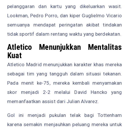
pelanggaran dan kartu yang dikeluarkan wasit.
Lookman, Pedro Porro, dan kiper Guglielmo Vicario
semuanya mendapat peringatan akibat tindakan
tidak sportif dalam rentang waktu yang berdekatan.
Atletico Menunjukkan Mentalitas
Kuat
Atletico Madrid menunjukkan karakter khas mereka
sebagai tim yang tangguh dalam situasi tekanan.
Pada menit ke-75, mereka kembali menyamakan
skor menjadi 2-2 melalui David Hancko yang
memanfaatkan assist dari Julian Alvarez.
Gol ini menjadi pukulan telak bagi Tottenham
karena semakin menjauhkan peluang mereka untuk