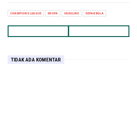
CHAMPIONS LEAGUE
EROPA
HEADLINE
SEPAK BOLA
TIDAK ADA KOMENTAR