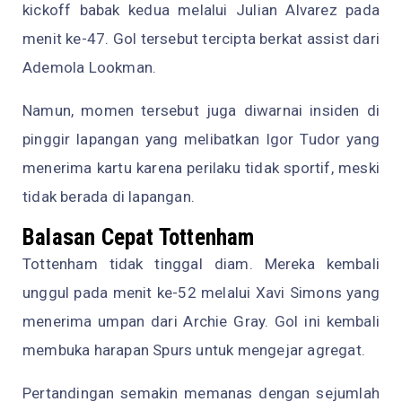
kickoff babak kedua melalui Julian Alvarez pada
menit ke-47. Gol tersebut tercipta berkat assist dari
Ademola Lookman.
Namun, momen tersebut juga diwarnai insiden di
pinggir lapangan yang melibatkan Igor Tudor yang
menerima kartu karena perilaku tidak sportif, meski
tidak berada di lapangan.
Balasan Cepat Tottenham
Tottenham tidak tinggal diam. Mereka kembali
unggul pada menit ke-52 melalui Xavi Simons yang
menerima umpan dari Archie Gray. Gol ini kembali
membuka harapan Spurs untuk mengejar agregat.
Pertandingan semakin memanas dengan sejumlah