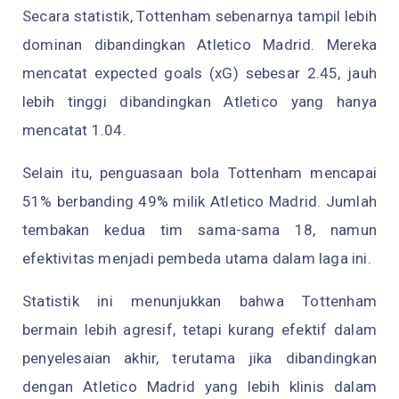
Secara statistik, Tottenham sebenarnya tampil lebih
dominan dibandingkan Atletico Madrid. Mereka
mencatat expected goals (xG) sebesar 2.45, jauh
lebih tinggi dibandingkan Atletico yang hanya
mencatat 1.04.
Selain itu, penguasaan bola Tottenham mencapai
51% berbanding 49% milik Atletico Madrid. Jumlah
tembakan kedua tim sama-sama 18, namun
efektivitas menjadi pembeda utama dalam laga ini.
Statistik ini menunjukkan bahwa Tottenham
bermain lebih agresif, tetapi kurang efektif dalam
penyelesaian akhir, terutama jika dibandingkan
dengan Atletico Madrid yang lebih klinis dalam