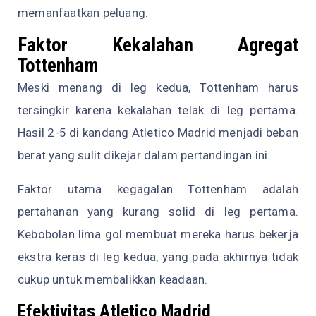
memanfaatkan peluang.
Faktor Kekalahan Agregat
Tottenham
Meski menang di leg kedua, Tottenham harus
tersingkir karena kekalahan telak di leg pertama.
Hasil 2-5 di kandang Atletico Madrid menjadi beban
berat yang sulit dikejar dalam pertandingan ini.
Faktor utama kegagalan Tottenham adalah
pertahanan yang kurang solid di leg pertama.
Kebobolan lima gol membuat mereka harus bekerja
ekstra keras di leg kedua, yang pada akhirnya tidak
cukup untuk membalikkan keadaan.
Efektivitas Atletico Madrid