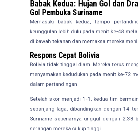
Babak Kedua: Hujan Gol dan Dr
Gol Pembuka Suriname
Memasuki babak kedua, tempo pertandin
keunggulan lebih dulu pada menit ke-48 melal
di bawah tekanan dan memaksa mereka menin
Respons Cepat Bolivia
Bolivia tidak tinggal diam. Mereka terus me
menyamakan kedudukan pada menit ke-72 melalu
dalam pertandingan.
Setelah skor menjadi 1-1, kedua tim bermain
sepanjang laga, dibandingkan dengan 14 tem
Suriname sebenarnya unggul dengan 2.38 ber
serangan mereka cukup tinggi.