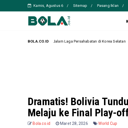
Kamis, Agustus 6
Sitemap
Pasang Iklan
tars 3-1 dalam Laga Persahabatan di Korea Selatan
BOLA.CO.ID
Arse
Headline
Dramatis! Bolivia Tun
Melaju ke Final Play-off
Bola.co.id
Maret 28, 2026
World Cup