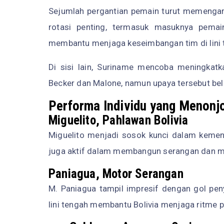
Sejumlah pergantian pemain turut memengaru
rotasi penting, termasuk masuknya pema
membantu menjaga keseimbangan tim di lini 
Di sisi lain, Suriname mencoba meningka
Becker dan Malone, namun upaya tersebut be
Performa Individu yang Menonj
Miguelito, Pahlawan Bolivia
Miguelito menjadi sosok kunci dalam kemenan
juga aktif dalam membangun serangan dan me
Paniagua, Motor Serangan
M. Paniagua tampil impresif dengan gol pen
lini tengah membantu Bolivia menjaga ritme 