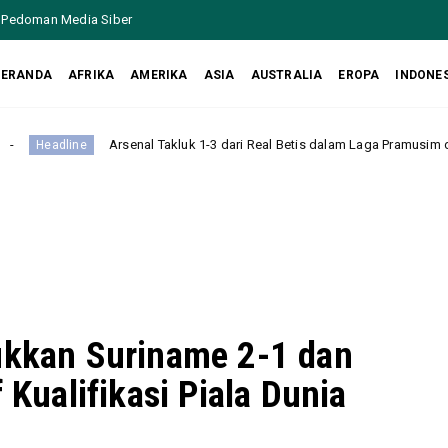
Pedoman Media Siber
BERANDA
AFRIKA
AMERIKA
ASIA
AUSTRALIA
EROPA
INDONE
nal Takluk 1-3 dari Real Betis dalam Laga Pramusim di Dublin
Headli
dukkan Suriname 2-1 dan
 Kualifikasi Piala Dunia