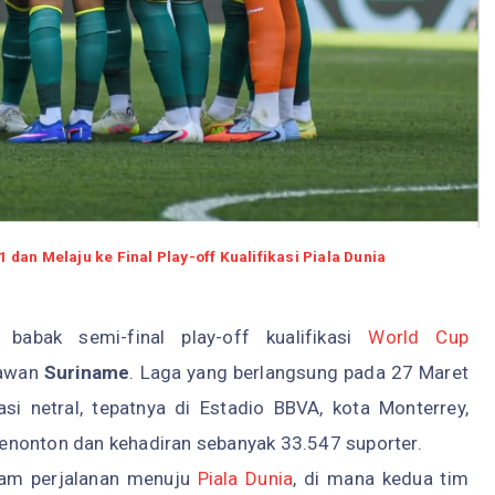
dan Melaju ke Final Play-off Kualifikasi Piala Dunia
babak semi-final play-off kualifikasi
World Cup
awan
Suriname
. Laga yang berlangsung pada 27 Maret
si netral, tepatnya di Estadio BBVA, kota Monterrey,
enonton dan kehadiran sebanyak 33.547 suporter.
alam perjalanan menuju
Piala Dunia
, di mana kedua tim