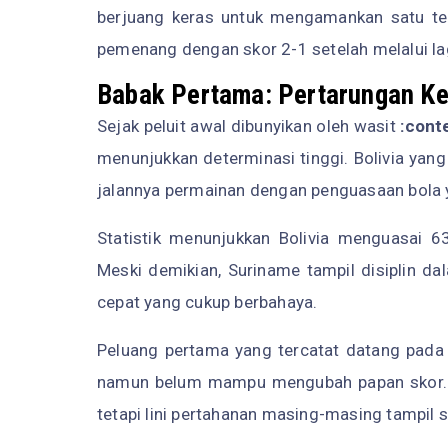
berjuang keras untuk mengamankan satu tempa
pemenang dengan skor 2-1 setelah melalui l
Babak Pertama: Pertarungan Ke
Sejak peluit awal dibunyikan oleh wasit
:cont
menunjukkan determinasi tinggi. Bolivia yan
jalannya permainan dengan penguasaan bola
Statistik menunjukkan Bolivia menguasai 
Meski demikian, Suriname tampil disiplin da
cepat yang cukup berbahaya.
Peluang pertama yang tercatat datang pada 
namun belum mampu mengubah papan skor. S
tetapi lini pertahanan masing-masing tampil 