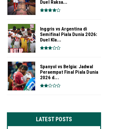
Duel Raksa...
Inggris vs Argentina di
Semifinal Piala Dunia 2026:
Duel Kla...
Spanyol vs Belgia: Jadwal
Peraempat Final Piala Dunia
2026 d...
LATEST POSTS