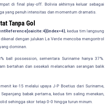
t di final play-off. Bolivia akhirnya keluar sebagai
aga yang penuh intensitas dan momentum dramatis.
tat Tanpa Gol
entReference[oaicite:4]{index=4}
, kedua tim langsung
g dikenal dengan julukan La Verde mencoba mengontrol
 yang dominan.
63% ball possession, sementara Suriname hanya 37%.
lam bertahan dan sesekali melancarkan serangan balik
menit ke-15 melalui upaya J-P Boetius dari Suriname,
epanjang babak pertama, kedua tim saling menekan,
solid sehingga skor tetap 0-0 hingga turun minum.