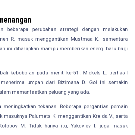
emenangan
n beberapa perubahan strategi dengan melakukan
pinen R. masuk menggantikan Mustmaa K., sementara
ian ini diharapkan mampu memberikan energi baru bagi
mbali kebobolan pada menit ke-51. Mickels L. berhasil
 menerima umpan dari Bizimana D. Gol ini semakin
alam memanfaatkan peluang yang ada.
ba meningkatkan tekanan. Beberapa pergantian pemain
k masuknya Palumets K. menggantikan Kreida V., serta
olobov M. Tidak hanya itu, Yakovlev I. juga masuk