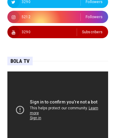
3290
Followers
5212
Followers
3290
Subscribers
BOLA TV