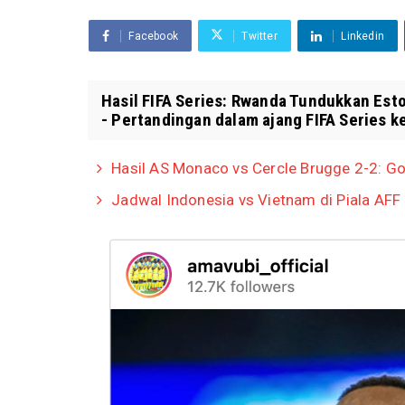
Facebook
Twitter
Linkedin
Hasil FIFA Series: Rwanda Tundukkan Esto
- Pertandingan dalam ajang FIFA Series k
Hasil AS Monaco vs Cercle Brugge 2-2: G
Jadwal Indonesia vs Vietnam di Piala AFF