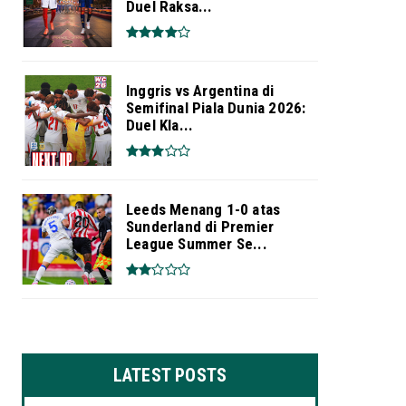
Duel Raksa...
Inggris vs Argentina di
Semifinal Piala Dunia 2026:
Duel Kla...
Leeds Menang 1-0 atas
Sunderland di Premier
League Summer Se...
LATEST POSTS