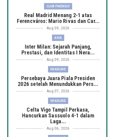
CLUB FRIENDLY
Real Madrid Menang 2-1 atas
Ferencváros: Mario Rivas dan Car...
Aug 09, 2026
ASIA
Inter Milan: Sejarah Panjang,
Prestasi, dan Identitas I Nera...
Aug 09, 2026
HEADLINE
Persebaya Juara Piala Presiden
2026 setelah Menundukkan Pers...
Aug 07, 2026
HEADLINE
Celta Vigo Tampil Perkasa,
Hancurkan Sassuolo 4-1 dalam
Laga...
Aug 06, 2026