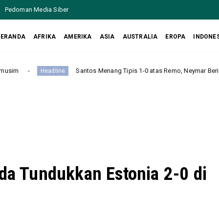
Pedoman Media Siber
BERANDA
AFRIKA
AMERIKA
ASIA
AUSTRALIA
EROPA
INDONE
Santos Menang Tipis 1-0 atas Remo, Neymar Beri Assist dan Antar Tim 
nda Tundukkan Estonia 2-0 di