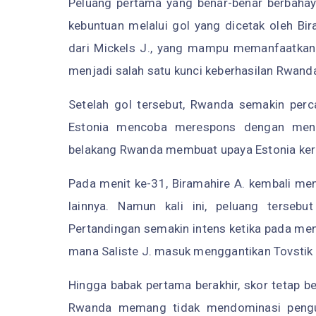
Peluang pertama yang benar-benar berbaha
kebuntuan melalui gol yang dicetak oleh Bir
dari Mickels J., yang mampu memanfaatkan c
menjadi salah satu kunci keberhasilan Rwanda 
Setelah gol tersebut, Rwanda semakin perc
Estonia mencoba merespons dengan mening
belakang Rwanda membuat upaya Estonia ker
Pada menit ke-31, Biramahire A. kembali men
lainnya. Namun kali ini, peluang terse
Pertandingan semakin intens ketika pada meni
mana Saliste J. masuk menggantikan Tovstik
Hingga babak pertama berakhir, skor tetap b
Rwanda memang tidak mendominasi penguas