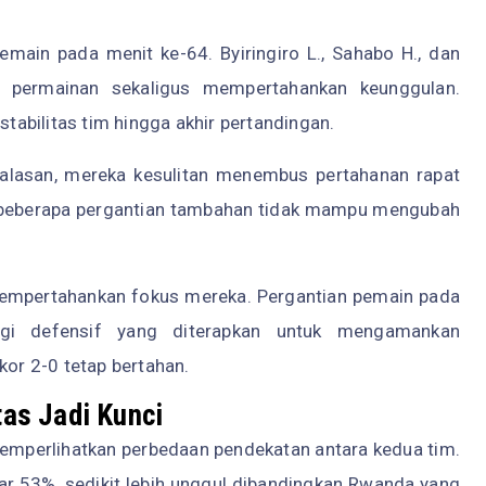
pemain pada menit ke-64. Byiringiro L., Sahabo H., dan
s permainan sekaligus mempertahankan keunggulan.
stabilitas tim hingga akhir pertandingan.
alasan, mereka kesulitan menembus pertahanan rapat
 beberapa pergantian tambahan tidak mampu mengubah
empertahankan fokus mereka. Pergantian pemain pada
gi defensif yang diterapkan untuk mengamankan
kor 2-0 tetap bertahan.
tas Jadi Kunci
i memperlihatkan perbedaan pendekatan antara kedua tim.
r 53%, sedikit lebih unggul dibandingkan Rwanda yang