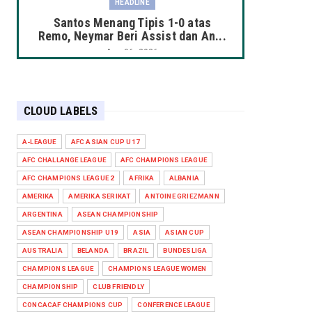
HEADLINE
Santos Menang Tipis 1-0 atas
Remo, Neymar Beri Assist dan An...
Aug 06, 2026
AMERIKA SERIKAT
Mallorca Tampil Perkasa, Bungkam
PSG 3-0 pada Laga Pramusim
CLOUD LABELS
Aug 06, 2026
A-LEAGUE
AFC ASIAN CUP U17
HEADLINE
AFC CHALLANGE LEAGUE
AFC CHAMPIONS LEAGUE
Chelsea Kalah Tipis 0-1 dari
Juventus pada Laga
AFC CHAMPIONS LEAGUE 2
AFRIKA
ALBANIA
Persahabatan...
AMERIKA
AMERIKA SERIKAT
ANTOINE GRIEZMANN
Aug 06, 2026
ARGENTINA
ASEAN CHAMPIONSHIP
HEADLINE
ASEAN CHAMPIONSHIP U19
ASIA
ASIAN CUP
Manchester City Taklukkan K-
AUSTRALIA
BELANDA
BRAZIL
BUNDESLIGA
League Stars 3-1 dalam Laga
CHAMPIONS LEAGUE
CHAMPIONS LEAGUE WOMEN
Pers...
CHAMPIONSHIP
CLUB FRIENDLY
Aug 06, 2026
CONCACAF CHAMPIONS CUP
CONFERENCE LEAGUE