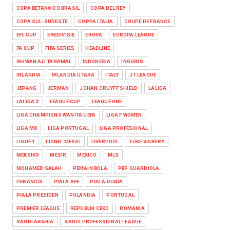
HEADLINE
COPA BETANO DO BRASIL
COPA DEL REY
Arsenal Takluk 1-3 dari Real Betis
COPA SUL-SUDESTE
COPPA ITALIA
COUPE DE FRANCE
dalam Laga Pramusim di Du...
EFL CUP
EREDIVISIE
EROPA
EUROPA LEAGUE
Aug 06, 2026
FA CUP
FIFA SERIES
HEADLINE
HEADLINE
IKHWAN ALI TANAMAL
INDONESIA
INGGRIS
AC Milan dan Inter Berbagi Hasil 1-
IRLANDIA
IRLANDIA UTARA
ITALY
J1 LEAGUE
1 di Perth, Duel Sengit P...
JEPANG
JERMAN
JOHAN CRUYFF SHIELD
LALIGA
Aug 06, 2026
LALIGA 2
LEAGUE CUP
LEAGUE ONE
LIGA CHAMPIONS WANITA UEFA
LIGA F WOMEN
LIGA MX
LIGA PORTUGAL
LIGA PROFESIONAL
LIGUE 1
LIONEL MESSI
LIVERPOOL
LUKE VICKERY
MEKSIKO
MESIR
MEXICO
MLS
MOHAMED SALAH
PEMAIN BOLA
PEP GUARDIOLA
PERANCIS
PIALA AFF
PIALA DUNIA
PIALA PRESIDEN
POLANDIA
PORTUGAL
PREMIER LEAGUE
REPUBLIK CEKO
ROMANIA
SAUDI ARABIA
SAUDI PROFESSIONAL LEAGUE