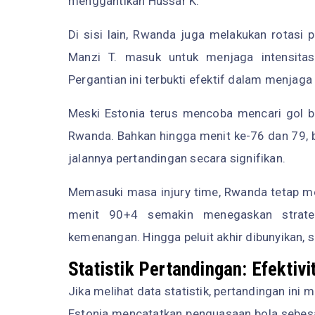
menggantikan Hussar K.
Di sisi lain, Rwanda juga melakukan rotasi 
Manzi T. masuk untuk menjaga intensita
Pergantian ini terbukti efektif dalam menjaga 
Meski Estonia terus mencoba mencari gol b
Rwanda. Bahkan hingga menit ke-76 dan 79,
jalannya pertandingan secara signifikan.
Memasuki masa injury time, Rwanda tetap m
menit 90+4 semakin menegaskan strate
kemenangan. Hingga peluit akhir dibunyikan, s
Statistik Pertandingan: Efektivi
Jika melihat data statistik, pertandingan in
Estonia mencatatkan penguasaan bola sebesa