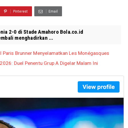
Pinterest
Email
nia 2-0 di Stade Amahoro Bola.co.id
embali menghadirkan ...
ol Paris Brunner Menyelamatkan Les Monégasques
 2026: Duel Penentu Grup A Digelar Malam Ini