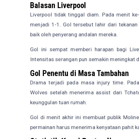
Balasan Liverpool
Liverpool tidak tinggal diam. Pada menit 
menjadi 1-1. Gol tersebut lahir dari tekan
baik oleh penyerang andalan mereka.
Gol ini sempat memberi harapan bagi Liv
Intensitas serangan pun semakin meningkat di
Gol Penentu di Masa Tambahan
Drama terjadi pada masa injury time. Pa
Wolves setelah menerima assist dari Tchat
keunggulan tuan rumah.
Gol di menit akhir ini membuat publik Moli
permainan harus menerima kenyataan pahit ka