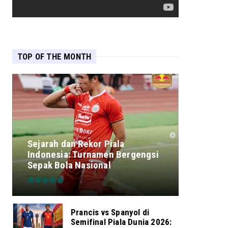
TOP OF THE MONTH
Sejarah dan Rekor Piala
Indonesia: Turnamen Bergengsi
Sepak Bola Nasional
Prancis vs Spanyol di
Semifinal Piala Dunia 2026: