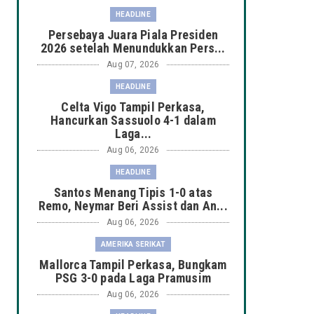
HEADLINE
Persebaya Juara Piala Presiden
2026 setelah Menundukkan Pers...
Aug 07, 2026
HEADLINE
Celta Vigo Tampil Perkasa,
Hancurkan Sassuolo 4-1 dalam
Laga...
Aug 06, 2026
HEADLINE
Santos Menang Tipis 1-0 atas
Remo, Neymar Beri Assist dan An...
Aug 06, 2026
AMERIKA SERIKAT
Mallorca Tampil Perkasa, Bungkam
PSG 3-0 pada Laga Pramusim
Aug 06, 2026