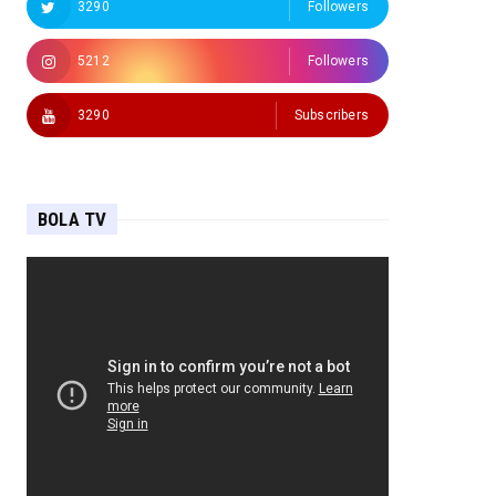
3290
Followers
5212
Followers
3290
Subscribers
BOLA TV