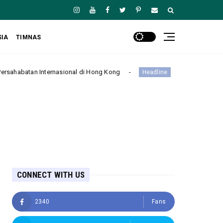
SIA
TIMNAS
sional di Hong Kong
Manchester City Taklukkan K-League
Headline
CONNECT WITH US
2340
Fans