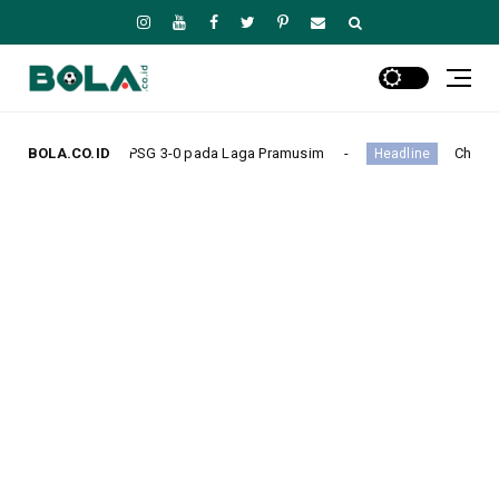
-0 pada Laga Pramusim
BOLA.CO.ID
Chelsea Kalah Tipis 0-1 dari Ju
Headline