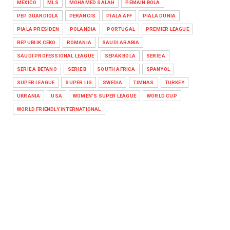
MEXICO
MLS
MOHAMED SALAH
PEMAIN BOLA
PEP GUARDIOLA
PERANCIS
PIALA AFF
PIALA DUNIA
PIALA PRESIDEN
POLANDIA
PORTUGAL
PREMIER LEAGUE
REPUBLIK CEKO
ROMANIA
SAUDI ARABIA
SAUDI PROFESSIONAL LEAGUE
SEPAK BOLA
SERIE A
SERIE A BETANO
SERIE B
SOUTH AFRICA
SPANYOL
SUPER LEAGUE
SUPER LIG
SWEDIA
TIMNAS
TURKEY
UKRANIA
USA
WOMEN'S SUPER LEAGUE
WORLD CUP
WORLD FRIENDLY INTERNATIONAL