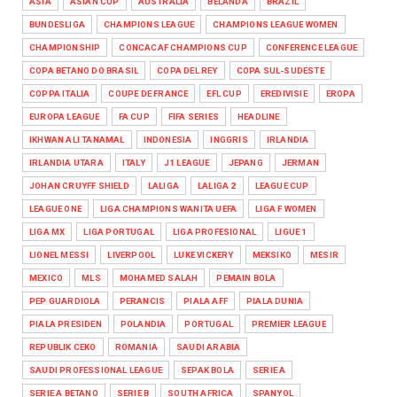
ASIA
ASIAN CUP
AUSTRALIA
BELANDA
BRAZIL
Filipina vs Thailand 0-1: Gol Waris
BUNDESLIGA
CHAMPIONS LEAGUE
CHAMPIONS LEAGUE WOMEN
Choolthong Menit Ke-84 M...
CHAMPIONSHIP
CONCACAF CHAMPIONS CUP
CONFERENCE LEAGUE
Aug 04, 2026
COPA BETANO DO BRASIL
COPA DEL REY
COPA SUL-SUDESTE
HEADLINE
COPPA ITALIA
COUPE DE FRANCE
EFL CUP
EREDIVISIE
EROPA
Hasil Persebaya vs Arema FC 1-0: Gol Yuran
EUROPA LEAGUE
FA CUP
FIFA SERIES
HEADLINE
Fernandes Bawa Ba...
IKHWAN ALI TANAMAL
INDONESIA
INGGRIS
IRLANDIA
Aug 04, 2026
IRLANDIA UTARA
ITALY
J1 LEAGUE
JEPANG
JERMAN
ASEAN CHAMPIONSHIP
JOHAN CRUYFF SHIELD
LALIGA
LALIGA 2
LEAGUE CUP
Jadwal Singapura vs Indonesia di ASEAN
LEAGUE ONE
LIGA CHAMPIONS WANITA UEFA
LIGA F WOMEN
Hyundai Cup 2026: Lag...
LIGA MX
LIGA PORTUGAL
LIGA PROFESIONAL
LIGUE 1
Aug 04, 2026
LIONEL MESSI
LIVERPOOL
LUKE VICKERY
MEKSIKO
MESIR
MEXICO
MLS
MOHAMED SALAH
PEMAIN BOLA
PEP GUARDIOLA
PERANCIS
PIALA AFF
PIALA DUNIA
PIALA PRESIDEN
POLANDIA
PORTUGAL
PREMIER LEAGUE
REPUBLIK CEKO
ROMANIA
SAUDI ARABIA
SAUDI PROFESSIONAL LEAGUE
SEPAK BOLA
SERIE A
SERIE A BETANO
SERIE B
SOUTH AFRICA
SPANYOL