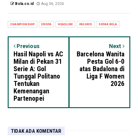
Bola.co.id
Aug 06, 2026
CHAMPIONSHIP
EROPA
HEADLINE
INGGRIS
SEPAK BOLA
Previous
Next
Hasil Napoli vs AC
Barcelona Wanita
Milan di Pekan 31
Pesta Gol 6-0
Serie A: Gol
atas Badalona di
Tunggal Politano
Liga F Women
Tentukan
2026
Kemenangan
Partenopei
TIDAK ADA KOMENTAR