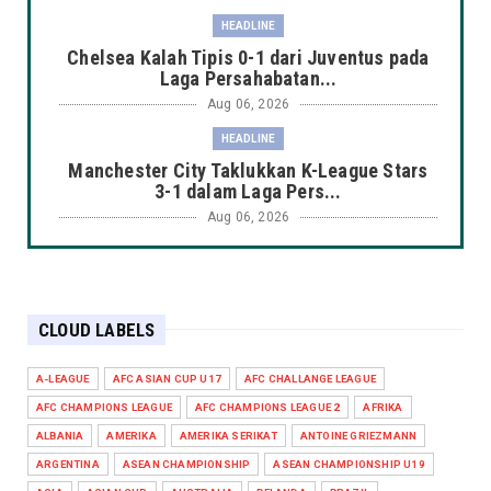
HEADLINE
Chelsea Kalah Tipis 0-1 dari Juventus pada
Laga Persahabatan...
Aug 06, 2026
HEADLINE
Manchester City Taklukkan K-League Stars
3-1 dalam Laga Pers...
Aug 06, 2026
HEADLINE
Arsenal Takluk 1-3 dari Real Betis dalam
Laga Pramusim di Du...
CLOUD LABELS
Aug 06, 2026
HEADLINE
A-LEAGUE
AFC ASIAN CUP U17
AFC CHALLANGE LEAGUE
AC Milan dan Inter Berbagi Hasil 1-1 di
AFC CHAMPIONS LEAGUE
AFC CHAMPIONS LEAGUE 2
AFRIKA
Perth, Duel Sengit P...
ALBANIA
AMERIKA
AMERIKA SERIKAT
ANTOINE GRIEZMANN
Aug 06, 2026
ARGENTINA
ASEAN CHAMPIONSHIP
ASEAN CHAMPIONSHIP U19
ASEAN CHAMPIONSHIP