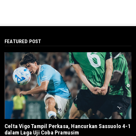
FEATURED POST
Celta Vigo Tampil Perkasa, Hancurkan Sassuolo 4-1
dalam Laga Uji Coba Pramusim