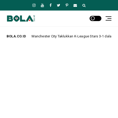
ster City Taklukkan K-League Stars 3-1 dalam Laga Persahabatan di Korea
BOLA.CO.ID