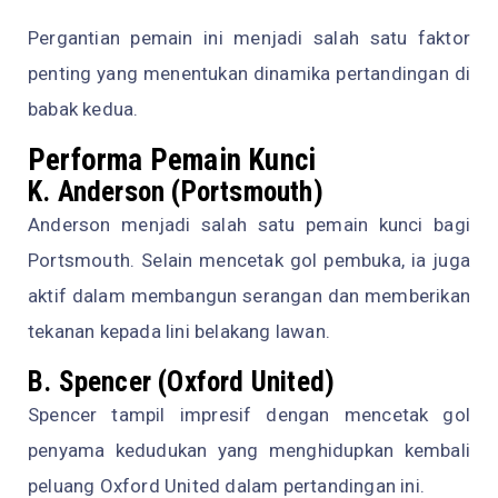
Pergantian pemain ini menjadi salah satu faktor
penting yang menentukan dinamika pertandingan di
babak kedua.
Performa Pemain Kunci
K. Anderson (Portsmouth)
Anderson menjadi salah satu pemain kunci bagi
Portsmouth. Selain mencetak gol pembuka, ia juga
aktif dalam membangun serangan dan memberikan
tekanan kepada lini belakang lawan.
B. Spencer (Oxford United)
Spencer tampil impresif dengan mencetak gol
penyama kedudukan yang menghidupkan kembali
peluang Oxford United dalam pertandingan ini.