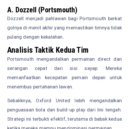
A. Dozzell (Portsmouth)
Dozzell menjadi pahlawan bagi Portsmouth berkat
golnya di menit akhir yang memastikan timnya tidak
pulang dengan kekalahan.
Analisis Taktik Kedua Tim
Portsmouth mengandalkan permainan direct dan
serangan cepat dari sisi sayap. Mereka
memanfaatkan kecepatan pemain depan untuk
menembus pertahanan lawan.
Sebaliknya, Oxford United lebih mengandalkan
penguasaan bola dan build-up play dari lini tengah.
Strategi ini terbukti efektif, terutama di babak kedua
ketika mereka mampu mendominasi permainan.