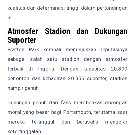
kualitas dan determinasi tinggi dalam pertandingan
ini.
Atmosfer Stadion dan Dukungan
Suporter
Fratton Park kembali menunjukkan reputasinya
sebagai salah satu stadion dengan atmosfer
terbaik di Inggris. Dengan kapasitas 20.899
penonton dan kehadiran 20.356 suporter, stadion
hampir penuh.
Dukungan penuh dari fans memberikan dorongan
moral yang besar bagi Portsmouth, terutama saat
mereka tertinggal dan berusaha mengejar
ketertinggalan.