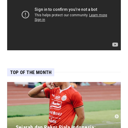
TOP OF THE MONTH
Sejarah dan Rekor Piala Indonesia: