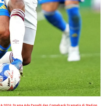
 FA 2026: Drama Adu Penalti dan Comeback Dramatis di Stadion