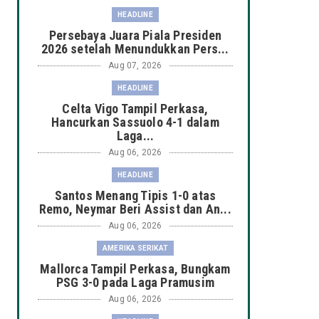
HEADLINE
Persebaya Juara Piala Presiden
2026 setelah Menundukkan Pers...
Aug 07, 2026
HEADLINE
Celta Vigo Tampil Perkasa,
Hancurkan Sassuolo 4-1 dalam
Laga...
Aug 06, 2026
HEADLINE
Santos Menang Tipis 1-0 atas
Remo, Neymar Beri Assist dan An...
Aug 06, 2026
AMERIKA SERIKAT
Mallorca Tampil Perkasa, Bungkam
PSG 3-0 pada Laga Pramusim
Aug 06, 2026