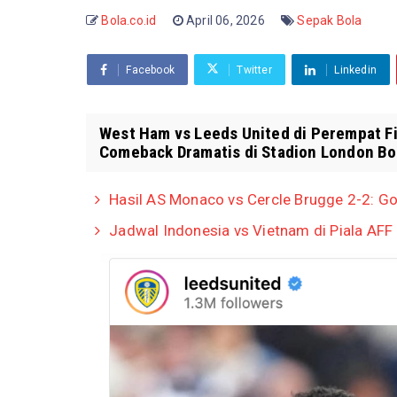
Bola.co.id
April 06, 2026
Sepak Bola
Facebook
Twitter
Linkedin
West Ham vs Leeds United di Perempat Fi
Comeback Dramatis di Stadion London Bola
Hasil AS Monaco vs Cercle Brugge 2-2: G
Jadwal Indonesia vs Vietnam di Piala AFF