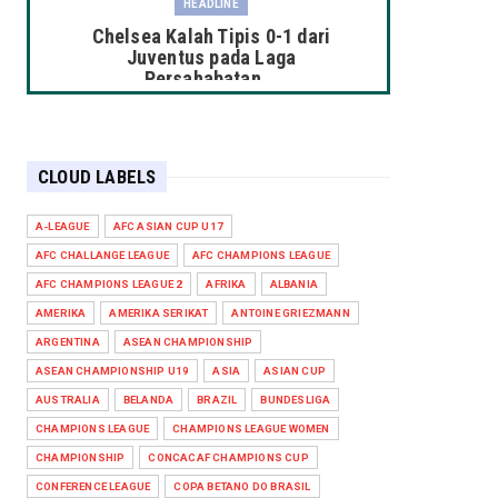
HEADLINE
Chelsea Kalah Tipis 0-1 dari
Juventus pada Laga
Persahabatan...
Aug 06, 2026
HEADLINE
Manchester City Taklukkan K-
CLOUD LABELS
League Stars 3-1 dalam Laga
Pers...
A-LEAGUE
AFC ASIAN CUP U17
Aug 06, 2026
AFC CHALLANGE LEAGUE
AFC CHAMPIONS LEAGUE
HEADLINE
AFC CHAMPIONS LEAGUE 2
AFRIKA
ALBANIA
Arsenal Takluk 1-3 dari Real Betis
AMERIKA
AMERIKA SERIKAT
ANTOINE GRIEZMANN
dalam Laga Pramusim di Du...
ARGENTINA
ASEAN CHAMPIONSHIP
Aug 06, 2026
ASEAN CHAMPIONSHIP U19
ASIA
ASIAN CUP
HEADLINE
AUSTRALIA
BELANDA
BRAZIL
BUNDESLIGA
AC Milan dan Inter Berbagi Hasil 1-
CHAMPIONS LEAGUE
CHAMPIONS LEAGUE WOMEN
1 di Perth, Duel Sengit P...
CHAMPIONSHIP
CONCACAF CHAMPIONS CUP
Aug 06, 2026
CONFERENCE LEAGUE
COPA BETANO DO BRASIL