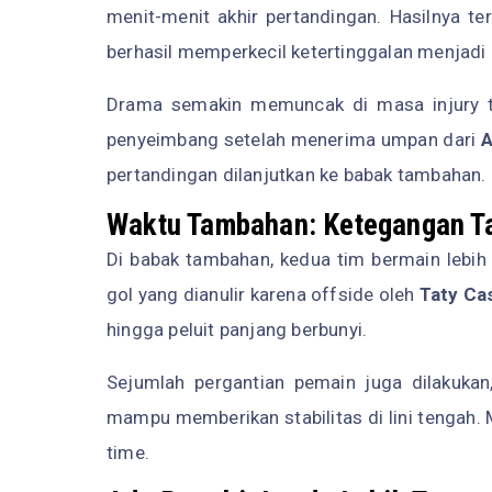
menit-menit akhir pertandingan. Hasilnya te
berhasil memperkecil ketertinggalan menjadi 
Drama semakin memuncak di masa injury 
penyeimbang setelah menerima umpan dari
A
pertandingan dilanjutkan ke babak tambahan.
Waktu Tambahan: Ketegangan T
Di babak tambahan, kedua tim bermain lebih 
gol yang dianulir karena offside oleh
Taty Ca
hingga peluit panjang berbunyi.
Sejumlah pergantian pemain juga dilakuk
mampu memberikan stabilitas di lini tengah. M
time.