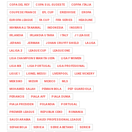
ASEAN CHAMPIONSHIP
COPA DEL REY
COPA SUL-SUDESTE
COPPA ITALIA
Filipina vs Thailand 0-1: Gol Waris
COUPE DE FRANCE
EFL CUP
EREDIVISIE
EROPA
Choolthong Menit Ke-84 M...
EUROPA LEAGUE
FA CUP
FIFA SERIES
HEADLINE
Aug 04, 2026
IKHWAN ALI TANAMAL
INDONESIA
INGGRIS
HEADLINE
IRLANDIA
IRLANDIA UTARA
ITALY
J1 LEAGUE
Hasil Persebaya vs Arema FC 1-0:
JEPANG
JERMAN
JOHAN CRUYFF SHIELD
LALIGA
Gol Yuran Fernandes Bawa Ba...
LALIGA 2
LEAGUE CUP
LEAGUE ONE
Aug 04, 2026
LIGA CHAMPIONS WANITA UEFA
LIGA F WOMEN
LIGA MX
LIGA PORTUGAL
LIGA PROFESIONAL
LIGUE 1
LIONEL MESSI
LIVERPOOL
LUKE VICKERY
MEKSIKO
MESIR
MEXICO
MLS
MOHAMED SALAH
PEMAIN BOLA
PEP GUARDIOLA
PERANCIS
PIALA AFF
PIALA DUNIA
PIALA PRESIDEN
POLANDIA
PORTUGAL
PREMIER LEAGUE
REPUBLIK CEKO
ROMANIA
SAUDI ARABIA
SAUDI PROFESSIONAL LEAGUE
SEPAK BOLA
SERIE A
SERIE A BETANO
SERIE B