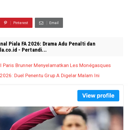
Pinterest
Email
nal Piala FA 2026: Drama Adu Penalti dan
.co.id - Pertandi...
ol Paris Brunner Menyelamatkan Les Monégasques
 2026: Duel Penentu Grup A Digelar Malam Ini