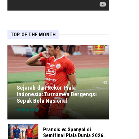
TOP OF THE MONTH
Sejarah dan Rekor Piala
Indonesia: Turnamen Bergengsi
Sepak Bola Nasional
Prancis vs Spanyol di
Semifinal Piala Dunia 2026: