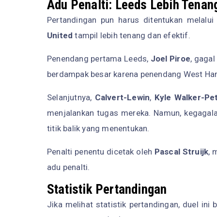
Adu Penalti: Leeds Lebih Tenan
Pertandingan pun harus ditentukan melalui 
United
tampil lebih tenang dan efektif.
Penendang pertama Leeds,
Joel Piroe
, gaga
berdampak besar karena penendang West H
Selanjutnya,
Calvert-Lewin
,
Kyle Walker-Pe
menjalankan tugas mereka. Namun, kegagal
titik balik yang menentukan.
Penalti penentu dicetak oleh
Pascal Struijk
, 
adu penalti.
Statistik Pertandingan
Jika melihat statistik pertandingan, duel i