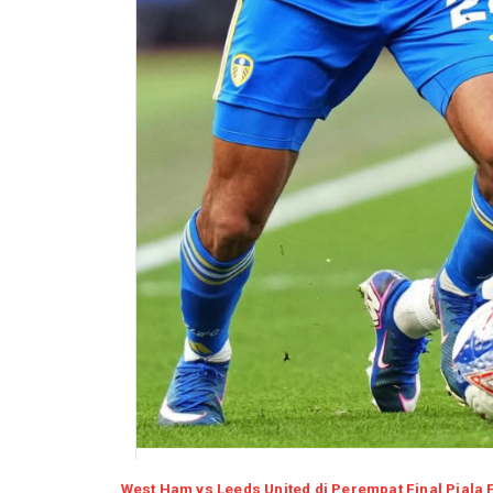
West Ham vs Leeds United di Perempat Final Piala