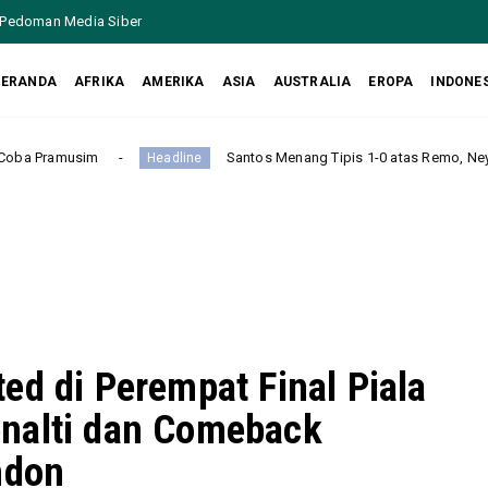
Pedoman Media Siber
BERANDA
AFRIKA
AMERIKA
ASIA
AUSTRALIA
EROPA
INDONE
Santos Menang Tipis 1-0 atas Remo, Neymar Beri Assist dan Ant
eadline
ed di Perempat Final Piala
nalti dan Comeback
ndon