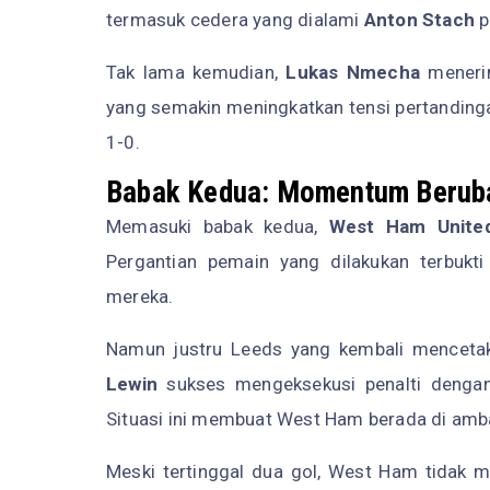
termasuk cedera yang dialami
Anton Stach
p
Tak lama kemudian,
Lukas Nmecha
menerim
yang semakin meningkatkan tensi pertandinga
1-0.
Babak Kedua: Momentum Beruba
Memasuki babak kedua,
West Ham Unite
Pergantian pemain yang dilakukan terbukt
mereka.
Namun justru Leeds yang kembali mencetak
Lewin
sukses mengeksekusi penalti denga
Situasi ini membuat West Ham berada di amba
Meski tertinggal dua gol, West Ham tidak m