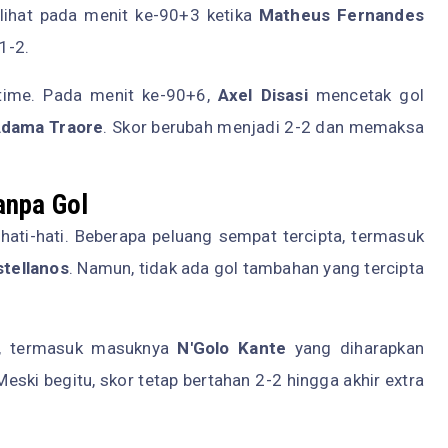
rlihat pada menit ke-90+3 ketika
Matheus Fernandes
1-2.
time. Pada menit ke-90+6,
Axel Disasi
mencetak gol
dama Traore
. Skor berubah menjadi 2-2 dan memaksa
anpa Gol
hati-hati. Beberapa peluang sempat tercipta, termasuk
stellanos
. Namun, tidak ada gol tambahan yang tercipta
an, termasuk masuknya
N'Golo Kante
yang diharapkan
eski begitu, skor tetap bertahan 2-2 hingga akhir extra