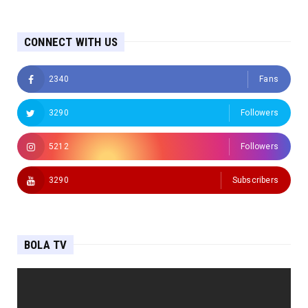
CONNECT WITH US
2340
Fans
3290
Followers
5212
Followers
3290
Subscribers
BOLA TV