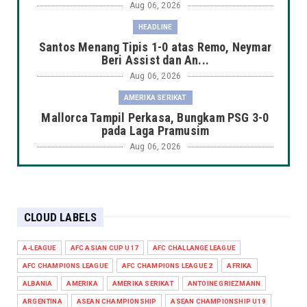
Aug 06, 2026
HEADLINE
Santos Menang Tipis 1-0 atas Remo, Neymar
Beri Assist dan An...
Aug 06, 2026
AMERIKA SERIKAT
Mallorca Tampil Perkasa, Bungkam PSG 3-0
pada Laga Pramusim
Aug 06, 2026
HEADLINE
Chelsea Kalah Tipis 0-1 dari Juventus pada
Laga Persahabatan...
CLOUD LABELS
Aug 06, 2026
HEADLINE
A-LEAGUE
AFC ASIAN CUP U17
AFC CHALLANGE LEAGUE
Manchester City Taklukkan K-League Stars
AFC CHAMPIONS LEAGUE
AFC CHAMPIONS LEAGUE 2
AFRIKA
3-1 dalam Laga Pers...
ALBANIA
AMERIKA
AMERIKA SERIKAT
ANTOINE GRIEZMANN
Aug 06, 2026
ARGENTINA
ASEAN CHAMPIONSHIP
ASEAN CHAMPIONSHIP U19