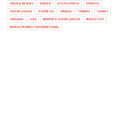
SERIE A BETANO
SERIE B
SOUTH AFRICA
SPANYOL
SUPER LEAGUE
SUPER LIG
SWEDIA
TIMNAS
TURKEY
UKRANIA
USA
WOMEN'S SUPER LEAGUE
WORLD CUP
WORLD FRIENDLY INTERNATIONAL