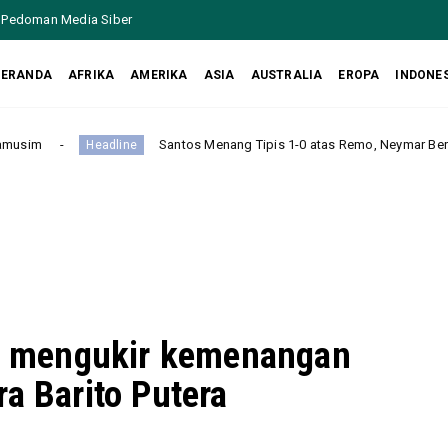
Pedoman Media Siber
BERANDA
AFRIKA
AMERIKA
ASIA
AUSTRALIA
EROPA
INDONE
Santos Menang Tipis 1-0 atas Remo, Neymar Beri Assist dan Antar Tim Lolo
il mengukir kemenangan
a Barito Putera