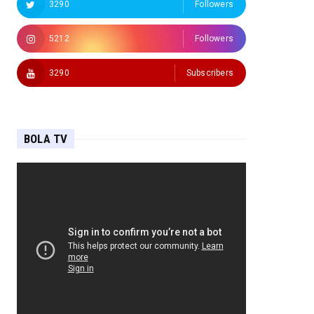
3290
Followers
5212
Followers
3290
Subscribers
BOLA TV