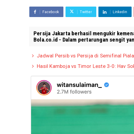
Facebook
Twitter
Linkedin
Persija Jakarta berhasil mengukir kemen
Bola.co.id - Dalam pertarungan sengit yan
Jadwal Persib vs Persija di Semifinal Piala
Hasil Kamboja vs Timor Leste 3-0: Hav So