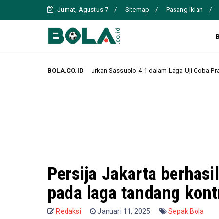
Jumat, Agustus 7
Sitemap
Pasang Iklan
 Hancurkan Sassuolo 4-1 dalam Laga Uji Coba Pramusim
BOLA.CO.ID
Headline
Persija Jakarta berhas
pada laga tandang kontr
Redaksi
Januari 11, 2025
Sepak Bola