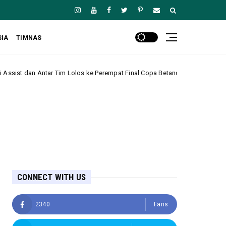
SIA
TIMNAS
s ke Perempat Final Copa Betano do Brasil
Mallor
Amerika Serikat
CONNECT WITH US
2340
Fans