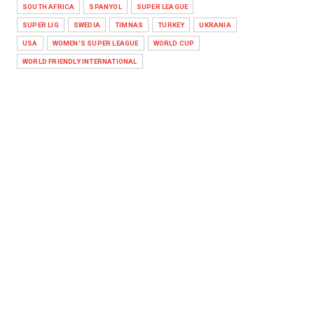
SOUTH AFRICA
SPANYOL
SUPER LEAGUE
SUPER LIG
SWEDIA
TIMNAS
TURKEY
UKRANIA
USA
WOMEN'S SUPER LEAGUE
WORLD CUP
WORLD FRIENDLY INTERNATIONAL