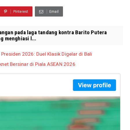
Pinterest
Email
angan pada laga tandang kontra Barito Putera
g menghiasi l...
 Presiden 2026: Duel Klasik Digelar di Bali
knet Bersinar di Piala ASEAN 2026