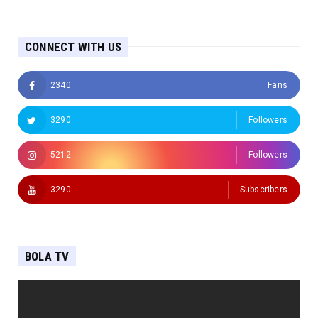
CONNECT WITH US
2340
Fans
3290
Followers
5212
Followers
3290
Subscribers
BOLA TV