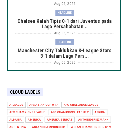
Aug 06, 2026
HEADLINE
Chelsea Kalah Tipis 0-1 dari Juventus pada
Laga Persahabatan...
Aug 06, 2026
HEADLINE
Manchester City Taklukkan K-League Stars
3-1 dalam Laga Pers...
Aug 06, 2026
HEADLINE
Arsenal Takluk 1-3 dari Real Betis dalam
Laga Pramusim di Du...
CLOUD LABELS
Aug 06, 2026
HEADLINE
A-LEAGUE
AFC ASIAN CUP U17
AFC CHALLANGE LEAGUE
AC Milan dan Inter Berbagi Hasil 1-1 di
AFC CHAMPIONS LEAGUE
AFC CHAMPIONS LEAGUE 2
AFRIKA
Perth, Duel Sengit P...
ALBANIA
AMERIKA
AMERIKA SERIKAT
ANTOINE GRIEZMANN
Aug 06, 2026
ARGENTINA
ASEAN CHAMPIONSHIP
ASEAN CHAMPIONSHIP U19