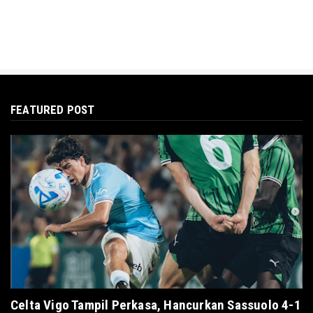
FEATURED POST
Celta Vigo Tampil Perkasa, Hancurkan Sassuolo 4-1