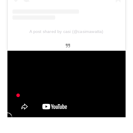
A post shared by casi (@casimawatta)