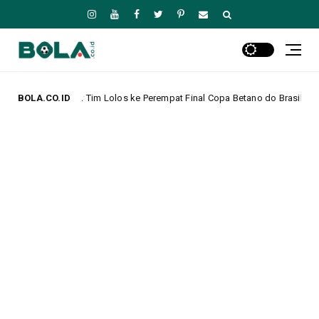
 Tim Lolos ke Perempat Final Copa Betano do Brasil
BOLA.CO.ID
Amerika Serikat