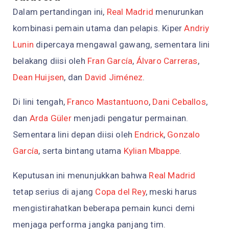
Dalam pertandingan ini,
Real Madrid
menurunkan
kombinasi pemain utama dan pelapis. Kiper
Andriy
Lunin
dipercaya mengawal gawang, sementara lini
belakang diisi oleh
Fran García
,
Álvaro Carreras
,
Dean Huijsen
, dan
David Jiménez
.
Di lini tengah,
Franco Mastantuono
,
Dani Ceballos
,
dan
Arda Güler
menjadi pengatur permainan.
Sementara lini depan diisi oleh
Endrick
,
Gonzalo
García
, serta bintang utama
Kylian Mbappe
.
Keputusan ini menunjukkan bahwa
Real Madrid
tetap serius di ajang
Copa del Rey
, meski harus
mengistirahatkan beberapa pemain kunci demi
menjaga performa jangka panjang tim.