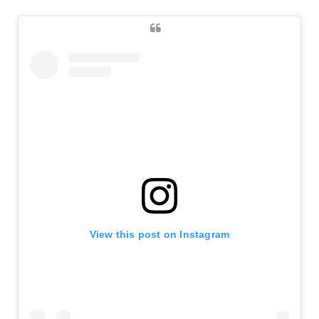
View this post on Instagram