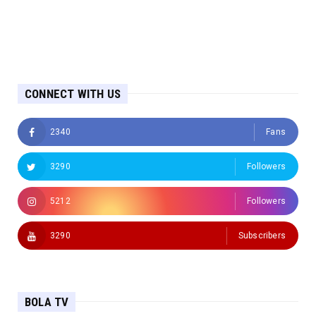
CONNECT WITH US
2340
Fans
3290
Followers
5212
Followers
3290
Subscribers
BOLA TV