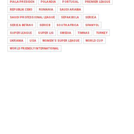
PIALA PRESIDEN
POLANDIA
PORTUGAL
PREMIER LEAGUE
REPUBLIK CEKO
ROMANIA
SAUDI ARABIA
SAUDI PROFESSIONAL LEAGUE
SEPAK BOLA
SERIE A
SERIE A BETANO
SERIE B
SOUTH AFRICA
SPANYOL
SUPER LEAGUE
SUPER LIG
SWEDIA
TIMNAS
TURKEY
UKRANIA
USA
WOMEN'S SUPER LEAGUE
WORLD CUP
WORLD FRIENDLY INTERNATIONAL