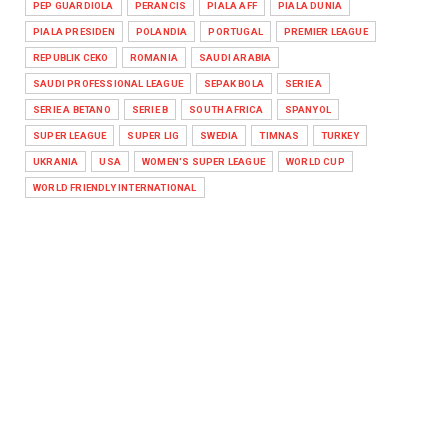
PEP GUARDIOLA
PERANCIS
PIALA AFF
PIALA DUNIA
PIALA PRESIDEN
POLANDIA
PORTUGAL
PREMIER LEAGUE
REPUBLIK CEKO
ROMANIA
SAUDI ARABIA
SAUDI PROFESSIONAL LEAGUE
SEPAK BOLA
SERIE A
SERIE A BETANO
SERIE B
SOUTH AFRICA
SPANYOL
SUPER LEAGUE
SUPER LIG
SWEDIA
TIMNAS
TURKEY
UKRANIA
USA
WOMEN'S SUPER LEAGUE
WORLD CUP
WORLD FRIENDLY INTERNATIONAL