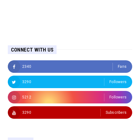
CONNECT WITH US
2340
Fans
3290
Followers
5212
Followers
3290
Subscribers