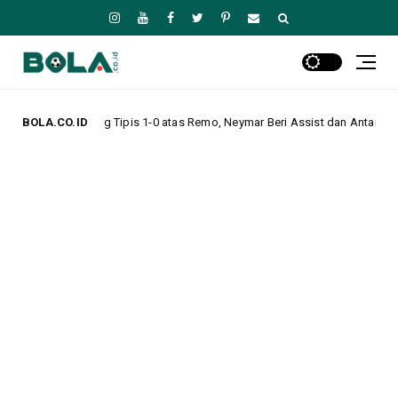
 atas Remo, Neymar Beri Assist dan Antar Tim Lolos ke Perempat Final Cop
BOLA.CO.ID