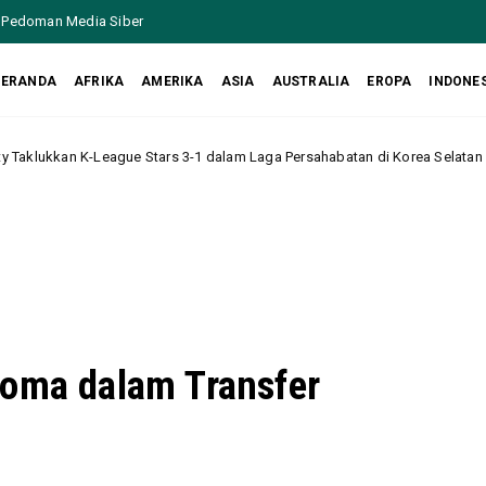
Pedoman Media Siber
BERANDA
AFRIKA
AMERIKA
ASIA
AUSTRALIA
EROPA
INDONE
tars 3-1 dalam Laga Persahabatan di Korea Selatan
Arse
Headline
Roma dalam Transfer