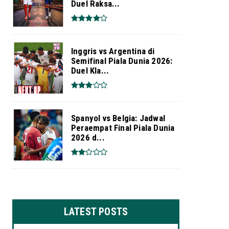
Duel Raksa...
Inggris vs Argentina di
Semifinal Piala Dunia 2026:
Duel Kla...
Spanyol vs Belgia: Jadwal
Peraempat Final Piala Dunia
2026 d...
LATEST POSTS