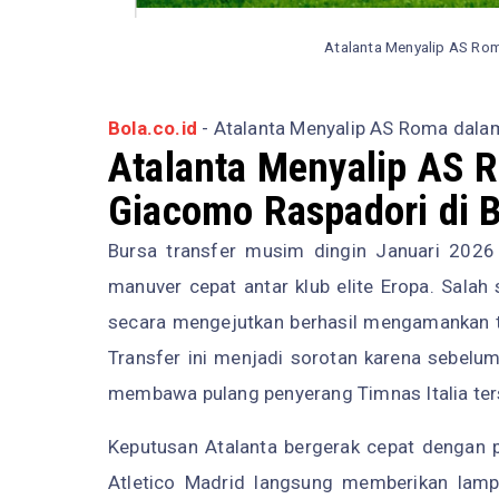
Atalanta Menyalip AS Ro
Bola.co.id
- Atalanta Menyalip AS Roma dala
Atalanta Menyalip AS 
Giacomo Raspadori di B
Bursa transfer musim dingin Januari 2026
manuver cepat antar klub elite Eropa. Salah 
secara mengejutkan berhasil mengamankan t
Transfer ini menjadi sorotan karena sebelum
membawa pulang penyerang Timnas Italia ters
Keputusan Atalanta bergerak cepat dengan
Atletico Madrid langsung memberikan lamp