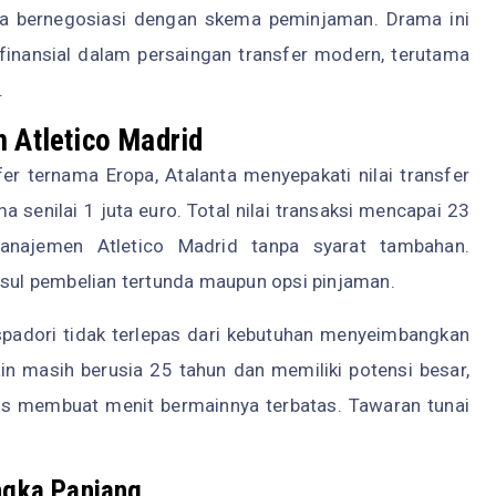
 bernegosiasi dengan skema peminjaman. Drama ini
finansial dalam persaingan transfer modern, terutama
.
n Atletico Madrid
fer ternama Eropa, Atalanta menyepakati nilai transfer
 senilai 1 juta euro. Total nilai transaksi mencapai 23
anajemen Atletico Madrid tanpa syarat tambahan.
usul pembelian tertunda maupun opsi pinjaman.
spadori tidak terlepas dari kebutuhan menyeimbangkan
n masih berusia 25 tahun dan memiliki potensi besar,
cos membuat menit bermainnya terbatas. Tawaran tunai
ngka Panjang