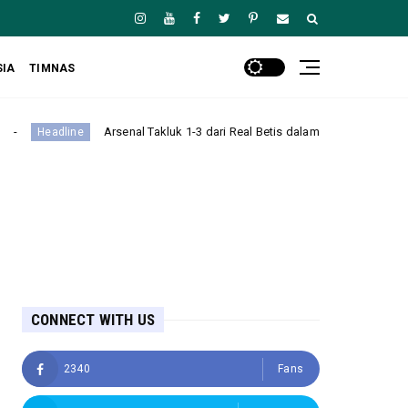
SIA
TIMNAS
nal Takluk 1-3 dari Real Betis dalam Laga Pramusim di Dublin
Headlin
CONNECT WITH US
2340
Fans