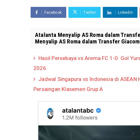
Facebook
Twitter
Linkedin
Atalanta Menyalip AS Roma dalam Transfe
Menyalip AS Roma dalam Transfer Giacomo
Hasil Persebaya vs Arema FC 1-0: Gol Yura
2026
Jadwal Singapura vs Indonesia di ASEAN
Persaingan Klasemen Grup A