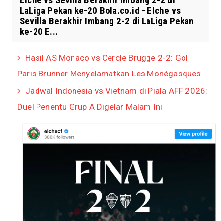
Elche vs Sevilla Berakhir Imbang 2-2 di
LaLiga Pekan ke-20 Bola.co.id - Elche vs
Sevilla Berakhir Imbang 2-2 di LaLiga Pekan
ke-20 E...
Hasil AS Monaco vs Cercle Brugge 2-2: Gol
Paris Brunner Menyelamatkan Les Monégasques
Jadwal Indonesia vs Vietnam di Piala AFF 2026:
Duel Penentu Grup A Digelar Malam Ini