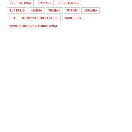
SOUTH AFRICA
SPANYOL
SUPER LEAGUE
SUPER LIG
SWEDIA
TIMNAS
TURKEY
UKRANIA
USA
WOMEN'S SUPER LEAGUE
WORLD CUP
WORLD FRIENDLY INTERNATIONAL