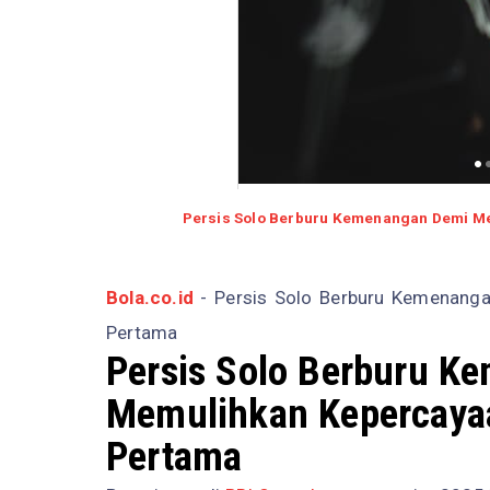
Persis Solo Berburu Kemenangan Demi Me
Bola.co.id
- Persis Solo Berburu Kemenanga
Pertama
Persis Solo Berburu K
Memulihkan Kepercayaan
Pertama