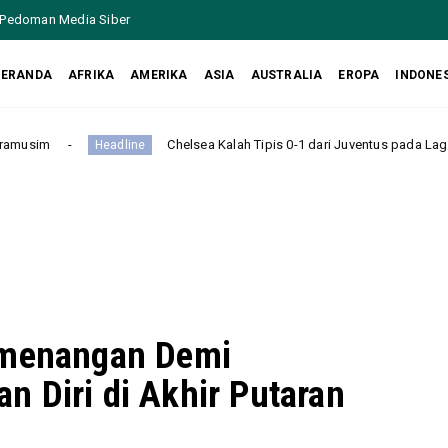
Pedoman Media Siber
BERANDA
AFRIKA
AMERIKA
ASIA
AUSTRALIA
EROPA
INDONE
Chelsea Kalah Tipis 0-1 dari Juventus pada Laga Persahabatan I
eadline
emenangan Demi
 Diri di Akhir Putaran