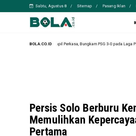
Sabtu, Agustus 8
Sitemap
Pasang Iklan
Mallorca Tampil Perkasa, Bungkam PSG 3-0 pada Laga Pramusim
BOLA.CO.ID
H
Persis Solo Berburu K
Memulihkan Kepercayaan
Pertama