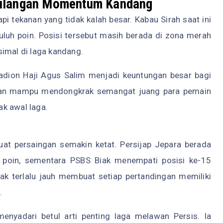
hilangan Momentum Kandang
i tekanan yang tidak kalah besar. Kabau Sirah saat ini
uluh poin. Posisi tersebut masih berada di zona merah
imal di laga kandang.
adion Haji Agus Salim menjadi keuntungan besar bagi
kan mampu mendongkrak semangat juang para pemain
ak awal laga.
i
t persaingan semakin ketat. Persijap Jepara berada
n poin, sementara PSBS Biak menempati posisi ke-15
idak terlalu jauh membuat setiap pertandingan memiliki
.
enyadari betul arti penting laga melawan Persis. Ia