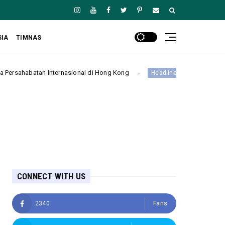
SIA
TIMNAS
nternasional di Hong Kong
Manchester City Taklukkan K-
Headline
CONNECT WITH US
2340
Fans