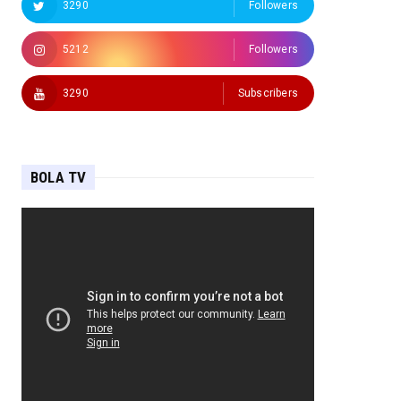
3290
Followers
5212
Followers
3290
Subscribers
BOLA TV