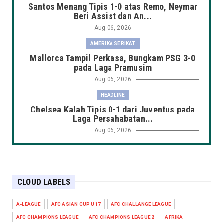
Santos Menang Tipis 1-0 atas Remo, Neymar
Beri Assist dan An...
Aug 06, 2026
AMERIKA SERIKAT
Mallorca Tampil Perkasa, Bungkam PSG 3-0
pada Laga Pramusim
Aug 06, 2026
HEADLINE
Chelsea Kalah Tipis 0-1 dari Juventus pada
Laga Persahabatan...
Aug 06, 2026
HEADLINE
Manchester City Taklukkan K-League Stars
3-1 dalam Laga Pers...
CLOUD LABELS
Aug 06, 2026
HEADLINE
A-LEAGUE
AFC ASIAN CUP U17
AFC CHALLANGE LEAGUE
Arsenal Takluk 1-3 dari Real Betis dalam
AFC CHAMPIONS LEAGUE
AFC CHAMPIONS LEAGUE 2
AFRIKA
Laga Pramusim di Du...