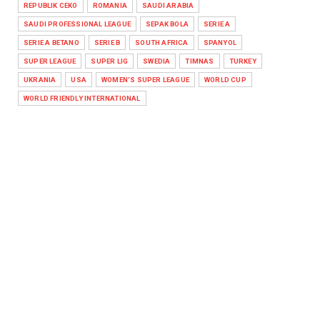
REPUBLIK CEKO
ROMANIA
SAUDI ARABIA
SAUDI PROFESSIONAL LEAGUE
SEPAK BOLA
SERIE A
SERIE A BETANO
SERIE B
SOUTH AFRICA
SPANYOL
SUPER LEAGUE
SUPER LIG
SWEDIA
TIMNAS
TURKEY
UKRANIA
USA
WOMEN'S SUPER LEAGUE
WORLD CUP
WORLD FRIENDLY INTERNATIONAL