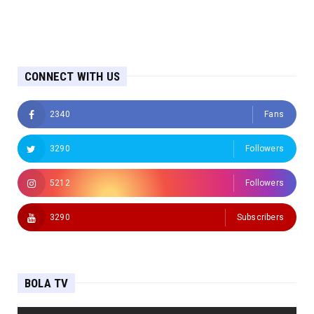
CONNECT WITH US
2340
Fans
3290
Followers
5212
Followers
3290
Subscribers
BOLA TV