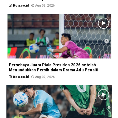
Bola.co.id
Aug 09, 2026
Persebaya Juara Piala Presiden 2026 setelah
Menundukkan Persib dalam Drama Adu Penalti
Bola.co.id
Aug 07, 2026