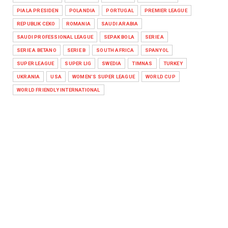
PIALA PRESIDEN
POLANDIA
PORTUGAL
PREMIER LEAGUE
REPUBLIK CEKO
ROMANIA
SAUDI ARABIA
SAUDI PROFESSIONAL LEAGUE
SEPAK BOLA
SERIE A
SERIE A BETANO
SERIE B
SOUTH AFRICA
SPANYOL
SUPER LEAGUE
SUPER LIG
SWEDIA
TIMNAS
TURKEY
UKRANIA
USA
WOMEN'S SUPER LEAGUE
WORLD CUP
WORLD FRIENDLY INTERNATIONAL