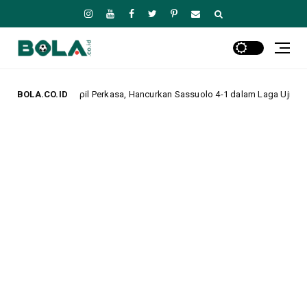
 Perkasa, Hancurkan Sassuolo 4-1 dalam Laga Uji Coba Pramusim
BOLA.CO.ID
Hea