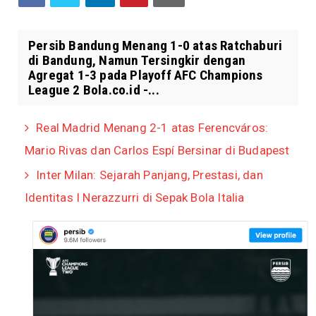
Persib Bandung Menang 1-0 atas Ratchaburi
di Bandung, Namun Tersingkir dengan
Agregat 1-3 pada Playoff AFC Champions
League 2 Bola.co.id -...
Real Madrid Menang 2-1 atas Ferencváros:
Mario Rivas dan Carlos Espí Bersinar di Budapest
Inter Milan: Sejarah Panjang, Prestasi, dan
Identitas I Nerazzurri di Sepak Bola Italia