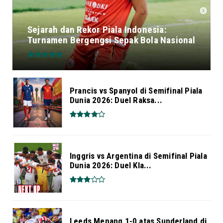
Sejarah dan Rekor Piala Indonesia:
Turnamen Bergengsi Sepak Bola Nasional
Prancis vs Spanyol di Semifinal Piala
Dunia 2026: Duel Raksa...
Inggris vs Argentina di Semifinal Piala
Dunia 2026: Duel Kla...
Leeds Menang 1-0 atas Sunderland di