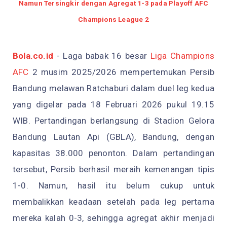
Namun Tersingkir dengan Agregat 1-3 pada Playoff AFC
Champions League 2
Bola.co.id
- Laga babak 16 besar
Liga Champions
AFC
2 musim 2025/2026 mempertemukan Persib
Bandung melawan Ratchaburi dalam duel leg kedua
yang digelar pada 18 Februari 2026 pukul 19.15
WIB. Pertandingan berlangsung di Stadion Gelora
Bandung Lautan Api (GBLA), Bandung, dengan
kapasitas 38.000 penonton. Dalam pertandingan
tersebut, Persib berhasil meraih kemenangan tipis
1-0. Namun, hasil itu belum cukup untuk
membalikkan keadaan setelah pada leg pertama
mereka kalah 0-3, sehingga agregat akhir menjadi