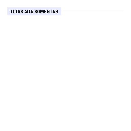
TIDAK ADA KOMENTAR