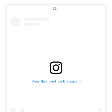
View this post on Instagram