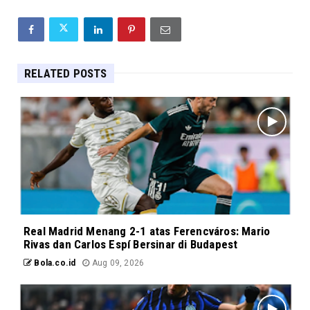
RELATED POSTS
Real Madrid Menang 2-1 atas Ferencváros: Mario
Rivas dan Carlos Espí Bersinar di Budapest
Bola.co.id
Aug 09, 2026