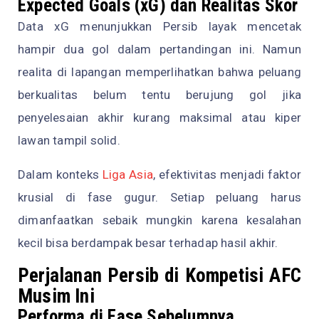
Expected Goals (xG) dan Realitas Skor
Data xG menunjukkan Persib layak mencetak
hampir dua gol dalam pertandingan ini. Namun
realita di lapangan memperlihatkan bahwa peluang
berkualitas belum tentu berujung gol jika
penyelesaian akhir kurang maksimal atau kiper
lawan tampil solid.
Dalam konteks
Liga Asia
, efektivitas menjadi faktor
krusial di fase gugur. Setiap peluang harus
dimanfaatkan sebaik mungkin karena kesalahan
kecil bisa berdampak besar terhadap hasil akhir.
Perjalanan Persib di Kompetisi AFC
Musim Ini
Performa di Fase Sebelumnya