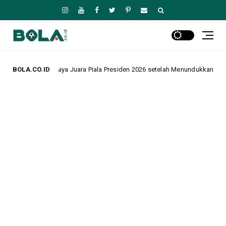
a Juara Piala Presiden 2026 setelah Menundukkan Persib dalam Drama Adu 
BOLA.CO.ID