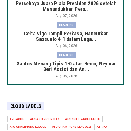
Persebaya Juara Piala Presiden 2026 setelah
Menundukkan Pers...
Aug 07, 2026
HEADLINE
Celta Vigo Tampil Perkasa, Hancurkan
Sassuolo 4-1 dalam Laga...
Aug 06, 2026
HEADLINE
Santos Menang Tipis 1-0 atas Remo, Neymar
Beri Assist dan An...
Aug 06, 2026
AMERIKA SERIKAT
Mallorca Tampil Perkasa, Bungkam PSG 3-0
pada Laga Pramusim
CLOUD LABELS
Aug 06, 2026
HEADLINE
A-LEAGUE
AFC ASIAN CUP U17
AFC CHALLANGE LEAGUE
Chelsea Kalah Tipis 0-1 dari Juventus pada
AFC CHAMPIONS LEAGUE
AFC CHAMPIONS LEAGUE 2
AFRIKA
Laga Persahabatan...