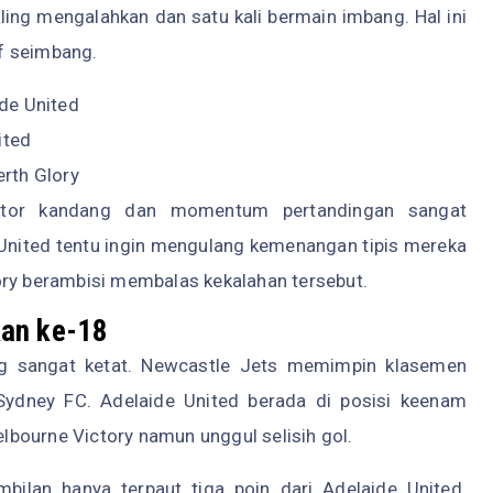
ling mengalahkan dan satu kali bermain imbang. Hal ini
f seimbang.
de United
ited
rth Glory
aktor kandang dan momentum pertandingan sangat
United tentu ingin mengulang kemenangan tipis mereka
ory berambisi membalas kekalahan tersebut.
kan ke-18
ng sangat ketat. Newcastle Jets memimpin klasemen
Sydney FC. Adelaide United berada di posisi keenam
bourne Victory namun unggul selisih gol.
bilan hanya terpaut tiga poin dari Adelaide United.