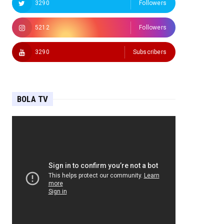
3290
Followers
5212
Followers
3290
Subscribers
BOLA TV