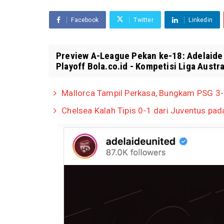
Facebook
Twitter
Linkedin
Preview A-League Pekan ke-18: Adelaide 
Playoff Bola.co.id - Kompetisi Liga Austra
Mallorca Tampil Perkasa, Bungkam PSG 3
Chelsea Kalah Tipis 0-1 dari Juventus pa