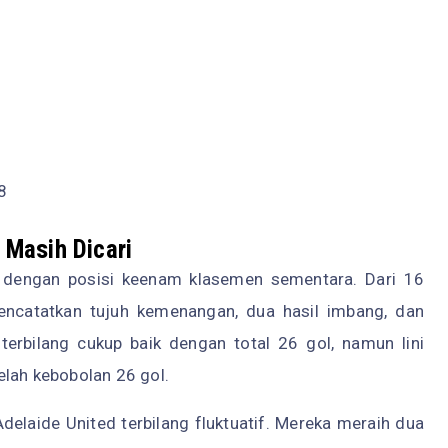
8
 Masih Dicari
i dengan posisi keenam klasemen sementara. Dari 16
mencatatkan tujuh kemenangan, dua hasil imbang, dan
 terbilang cukup baik dengan total 26 gol, namun lini
elah kebobolan 26 gol.
delaide United terbilang fluktuatif. Mereka meraih dua