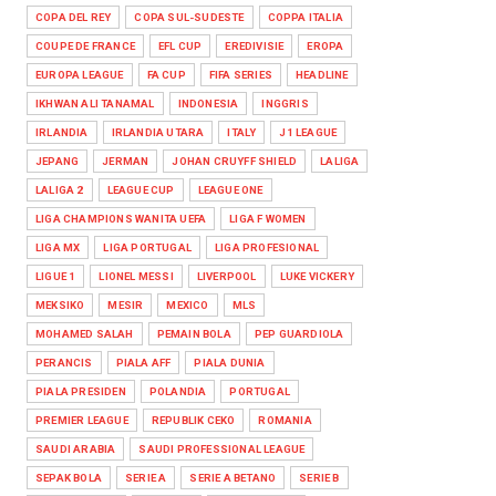
ASEAN CHAMPIONSHIP
COPA DEL REY
COPA SUL-SUDESTE
COPPA ITALIA
Filipina vs Thailand 0-1: Gol Waris
COUPE DE FRANCE
EFL CUP
EREDIVISIE
EROPA
Choolthong Menit Ke-84 M...
EUROPA LEAGUE
FA CUP
FIFA SERIES
HEADLINE
Aug 04, 2026
IKHWAN ALI TANAMAL
INDONESIA
INGGRIS
HEADLINE
IRLANDIA
IRLANDIA UTARA
ITALY
J1 LEAGUE
Hasil Persebaya vs Arema FC 1-0:
JEPANG
JERMAN
JOHAN CRUYFF SHIELD
LALIGA
Gol Yuran Fernandes Bawa Ba...
LALIGA 2
LEAGUE CUP
LEAGUE ONE
Aug 04, 2026
LIGA CHAMPIONS WANITA UEFA
LIGA F WOMEN
LIGA MX
LIGA PORTUGAL
LIGA PROFESIONAL
LIGUE 1
LIONEL MESSI
LIVERPOOL
LUKE VICKERY
MEKSIKO
MESIR
MEXICO
MLS
MOHAMED SALAH
PEMAIN BOLA
PEP GUARDIOLA
PERANCIS
PIALA AFF
PIALA DUNIA
PIALA PRESIDEN
POLANDIA
PORTUGAL
PREMIER LEAGUE
REPUBLIK CEKO
ROMANIA
SAUDI ARABIA
SAUDI PROFESSIONAL LEAGUE
SEPAK BOLA
SERIE A
SERIE A BETANO
SERIE B