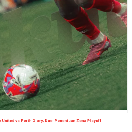
United vs Perth Glory, Duel Penentuan Zona Playoff