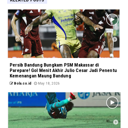
Persib Bandung Bungkam PSM Makassar di
Parepare! Gol Menit Akhir Julio Cesar Jadi Penentu
Kemenangan Maung Bandung
Bola.co.id
May 18, 2026