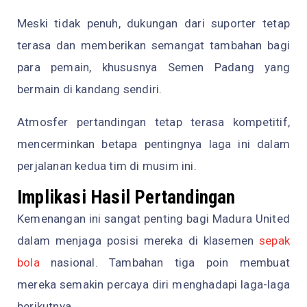
Meski tidak penuh, dukungan dari suporter tetap
terasa dan memberikan semangat tambahan bagi
para pemain, khususnya Semen Padang yang
bermain di kandang sendiri.
Atmosfer pertandingan tetap terasa kompetitif,
mencerminkan betapa pentingnya laga ini dalam
perjalanan kedua tim di musim ini.
Implikasi Hasil Pertandingan
Kemenangan ini sangat penting bagi Madura United
dalam menjaga posisi mereka di klasemen
sepak
bola
nasional. Tambahan tiga poin membuat
mereka semakin percaya diri menghadapi laga-laga
berikutnya.