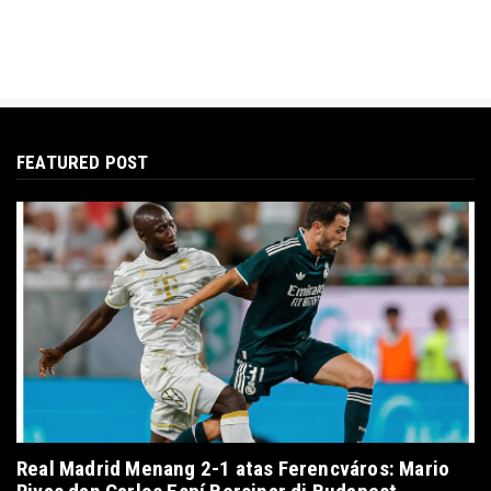
FEATURED POST
Real Madrid Menang 2-1 atas Ferencváros: Mario