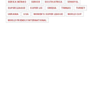
SERIE A BETANO
SERIE B
SOUTH AFRICA
SPANYOL
SUPER LEAGUE
SUPER LIG
SWEDIA
TIMNAS
TURKEY
UKRANIA
USA
WOMEN'S SUPER LEAGUE
WORLD CUP
WORLD FRIENDLY INTERNATIONAL