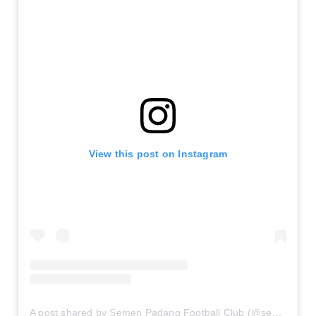
View this post on Instagram
A post shared by Semen Padang Football Club (@semenpadangfcid)