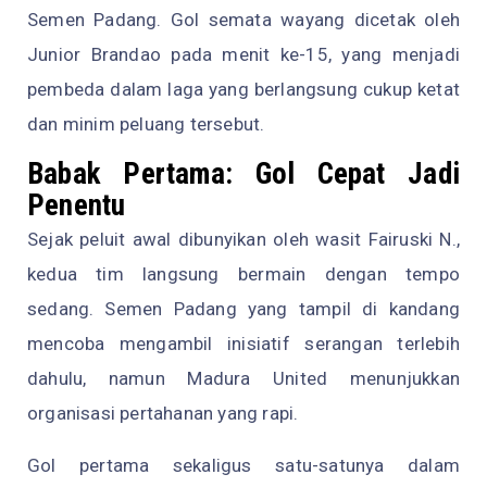
Semen Padang. Gol semata wayang dicetak oleh
Junior Brandao pada menit ke-15, yang menjadi
pembeda dalam laga yang berlangsung cukup ketat
dan minim peluang tersebut.
Babak Pertama: Gol Cepat Jadi
Penentu
Sejak peluit awal dibunyikan oleh wasit Fairuski N.,
kedua tim langsung bermain dengan tempo
sedang. Semen Padang yang tampil di kandang
mencoba mengambil inisiatif serangan terlebih
dahulu, namun Madura United menunjukkan
organisasi pertahanan yang rapi.
Gol pertama sekaligus satu-satunya dalam