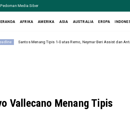
Pedoman Media Siber
BERANDA
AFRIKA
AMERIKA
ASIA
AUSTRALIA
EROPA
INDONE
ng Tipis 1-0 atas Remo, Neymar Beri Assist dan Antar Tim Lolos ke Peremp
yo Vallecano Menang Tipis