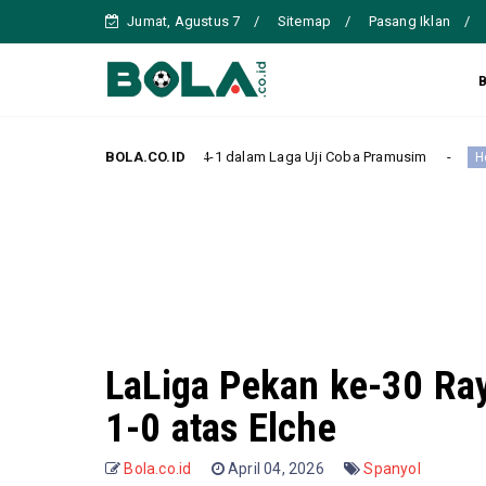
Jumat, Agustus 7
Sitemap
Pasang Iklan
Sassuolo 4-1 dalam Laga Uji Coba Pramusim
BOLA.CO.ID
Santos Mena
Headline
LaLiga Pekan ke-30 Ra
1-0 atas Elche
Bola.co.id
April 04, 2026
Spanyol