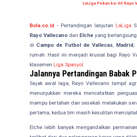
LaLiga Pekan ke-30 Rayo V
Bola.co.id
- Pertandingan lanjutan
LaLiga
Sp
Rayo Vallecano
dan
Elche
yang berlangsung 
di
Campo de Futbol de Vallecas
,
Madrid
,
rumah. Hasil ini menjadi krusial bagi Rayo 
klasemen
Liga Spanyol
.
Jalannya Pertandingan Babak 
Sejak awal laga, Rayo Vallecano tampil agr
menunjukkan mereka mencatatkan penguas
mampu bertahan dan sesekali melakukan sera
pertama, kedua tim masih kesulitan menciptak
Elche lebih banyak mengandalkan permainan 
terlihat dari dua pelanggaran keras yang dila