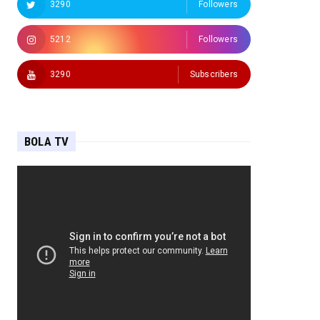
3290
Followers
5212
Followers
3290
Subscribers
BOLA TV