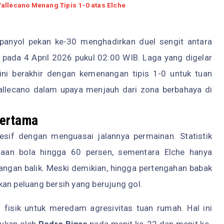
allecano Menang Tipis 1-0 atas Elche
anyol pekan ke-30 menghadirkan duel sengit antara
pada 4 April 2026 pukul 02:00 WIB. Laga yang digelar
 ini berakhir dengan kemenangan tipis 1-0 untuk tuan
Vallecano dalam upaya menjauh dari zona berbahaya di
Pertama
esif dengan menguasai jalannya permainan. Statistik
aan bola hingga 60 persen, sementara Elche hanya
ngan balik. Meski demikian, hingga pertengahan babak
an peluang bersih yang berujung gol.
fisik untuk meredam agresivitas tuan rumah. Hal ini
kukan oleh
Pedro Bigas
pada menit ke-22 dan menit ke-