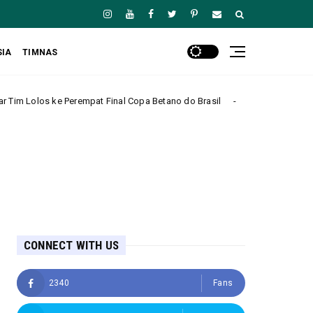
SIA
TIMNAS
at Final Copa Betano do Brasil
Mallorca Tampil 
Amerika Serikat
CONNECT WITH US
2340
Fans