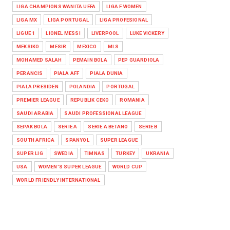
LIGA CHAMPIONS WANITA UEFA
LIGA F WOMEN
LIGA MX
LIGA PORTUGAL
LIGA PROFESIONAL
LIGUE 1
LIONEL MESSI
LIVERPOOL
LUKE VICKERY
MEKSIKO
MESIR
MEXICO
MLS
MOHAMED SALAH
PEMAIN BOLA
PEP GUARDIOLA
PERANCIS
PIALA AFF
PIALA DUNIA
PIALA PRESIDEN
POLANDIA
PORTUGAL
PREMIER LEAGUE
REPUBLIK CEKO
ROMANIA
SAUDI ARABIA
SAUDI PROFESSIONAL LEAGUE
SEPAK BOLA
SERIE A
SERIE A BETANO
SERIE B
SOUTH AFRICA
SPANYOL
SUPER LEAGUE
SUPER LIG
SWEDIA
TIMNAS
TURKEY
UKRANIA
USA
WOMEN'S SUPER LEAGUE
WORLD CUP
WORLD FRIENDLY INTERNATIONAL