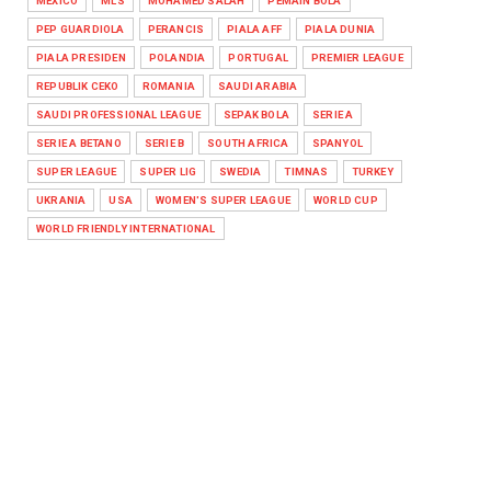
MEXICO
MLS
MOHAMED SALAH
PEMAIN BOLA
PEP GUARDIOLA
PERANCIS
PIALA AFF
PIALA DUNIA
PIALA PRESIDEN
POLANDIA
PORTUGAL
PREMIER LEAGUE
REPUBLIK CEKO
ROMANIA
SAUDI ARABIA
SAUDI PROFESSIONAL LEAGUE
SEPAK BOLA
SERIE A
SERIE A BETANO
SERIE B
SOUTH AFRICA
SPANYOL
SUPER LEAGUE
SUPER LIG
SWEDIA
TIMNAS
TURKEY
UKRANIA
USA
WOMEN'S SUPER LEAGUE
WORLD CUP
WORLD FRIENDLY INTERNATIONAL