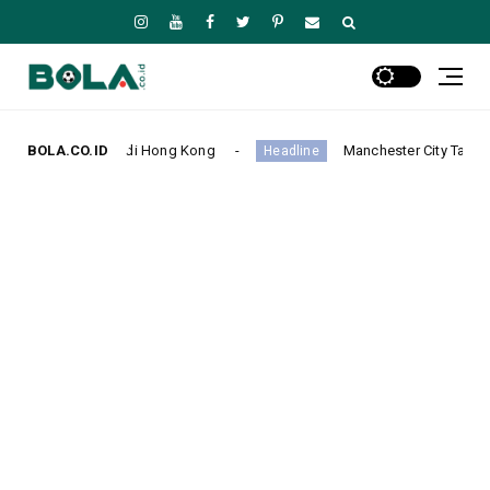
 Hong Kong
BOLA.CO.ID
Manchester City Taklukkan K-League Stars 3-
Headline