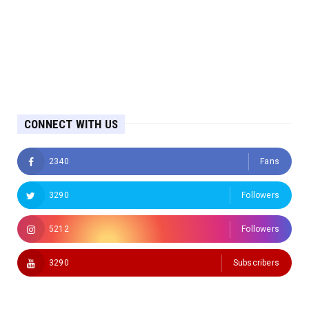
CONNECT WITH US
2340
Fans
3290
Followers
5212
Followers
3290
Subscribers