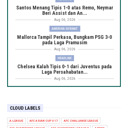
Santos Menang Tipis 1-0 atas Remo, Neymar
Beri Assist dan An...
Aug 06, 2026
AMERIKA SERIKAT
Mallorca Tampil Perkasa, Bungkam PSG 3-0
pada Laga Pramusim
Aug 06, 2026
HEADLINE
Chelsea Kalah Tipis 0-1 dari Juventus pada
Laga Persahabatan...
Aug 06, 2026
HEADLINE
Manchester City Taklukkan K-League Stars
3-1 dalam Laga Pers...
CLOUD LABELS
Aug 06, 2026
HEADLINE
A-LEAGUE
AFC ASIAN CUP U17
AFC CHALLANGE LEAGUE
Arsenal Takluk 1-3 dari Real Betis dalam