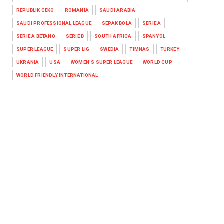
REPUBLIK CEKO
ROMANIA
SAUDI ARABIA
SAUDI PROFESSIONAL LEAGUE
SEPAK BOLA
SERIE A
SERIE A BETANO
SERIE B
SOUTH AFRICA
SPANYOL
SUPER LEAGUE
SUPER LIG
SWEDIA
TIMNAS
TURKEY
UKRANIA
USA
WOMEN'S SUPER LEAGUE
WORLD CUP
WORLD FRIENDLY INTERNATIONAL