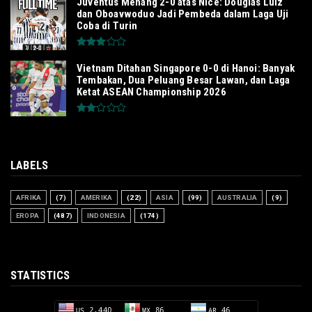
Juventus Menang 2-0 atas Nice: Douglas Luiz
dan Oboavwoduo Jadi Pembeda dalam Laga Uji
Coba di Turin
Vietnam Ditahan Singapore 0-0 di Hanoi: Banyak
Tembakan, Dua Peluang Besar Lawan, dan Laga
Ketat ASEAN Championship 2026
LABELS
AFRIKA
(7)
AMERIKA
(22)
ASIA
(99)
AUSTRALIA
(9)
EROPA
(487)
INDONESIA
(174)
STATISTICS