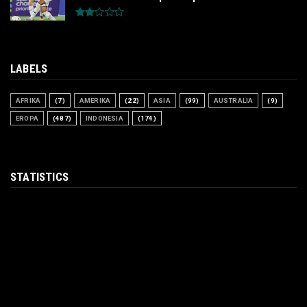
LABELS
AFRIKA
(7)
AMERIKA
(22)
ASIA
(99)
AUSTRALIA
(9)
EROPA
(487)
INDONESIA
(174)
STATISTICS