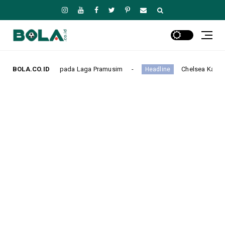
-0 pada Laga Pramusim
BOLA.CO.ID
Chelsea Kalah Tipis 0-1 dari Juv
Headline