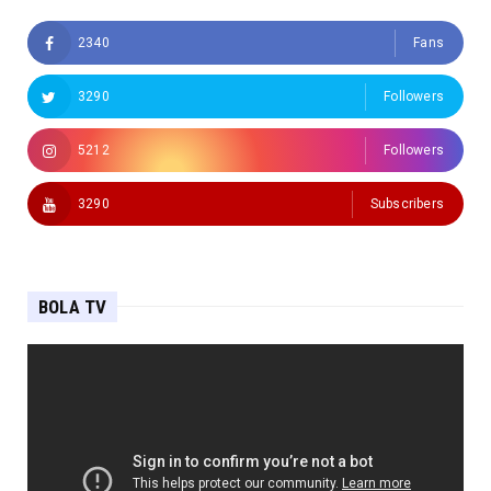
2340
Fans
3290
Followers
5212
Followers
3290
Subscribers
BOLA TV