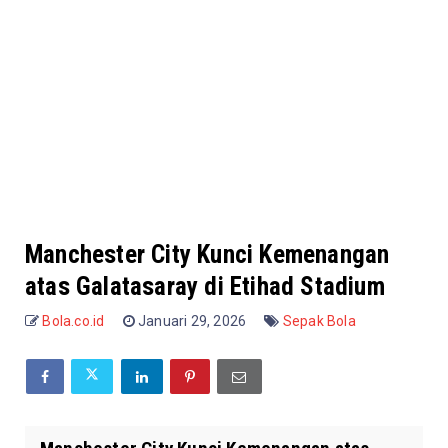
Manchester City Kunci Kemenangan
atas Galatasaray di Etihad Stadium
Bola.co.id
Januari 29, 2026
Sepak Bola