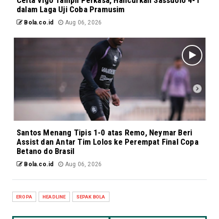
dalam Laga Uji Coba Pramusim
Bola.co.id
Aug 06, 2026
Santos Menang Tipis 1-0 atas Remo, Neymar Beri
Assist dan Antar Tim Lolos ke Perempat Final Copa
Betano do Brasil
Bola.co.id
Aug 06, 2026
EROPA
HEADLINE
SEPAK BOLA