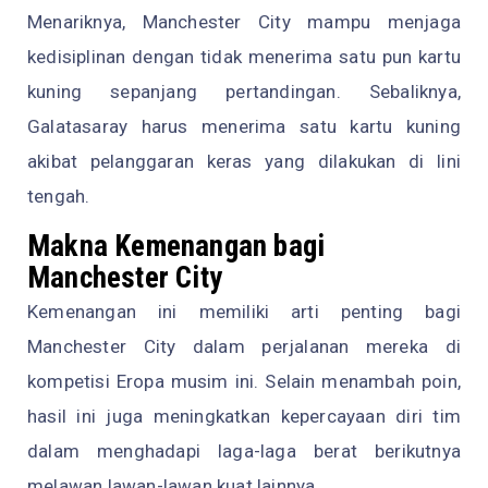
Menariknya, Manchester City mampu menjaga
kedisiplinan dengan tidak menerima satu pun kartu
kuning sepanjang pertandingan. Sebaliknya,
Galatasaray harus menerima satu kartu kuning
akibat pelanggaran keras yang dilakukan di lini
tengah.
Makna Kemenangan bagi
Manchester City
Kemenangan ini memiliki arti penting bagi
Manchester City dalam perjalanan mereka di
kompetisi Eropa musim ini. Selain menambah poin,
hasil ini juga meningkatkan kepercayaan diri tim
dalam menghadapi laga-laga berat berikutnya
melawan lawan-lawan kuat lainnya.