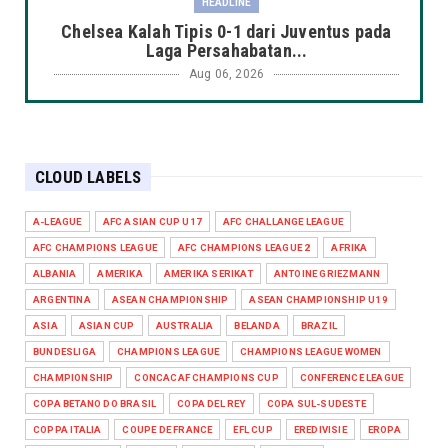
HEADLINE
Chelsea Kalah Tipis 0-1 dari Juventus pada
Laga Persahabatan...
Aug 06, 2026
HEADLINE
Manchester City Taklukkan K-League Stars
3-1 dalam Laga Pers...
CLOUD LABELS
Aug 06, 2026
HEADLINE
A-LEAGUE
AFC ASIAN CUP U17
AFC CHALLANGE LEAGUE
Arsenal Takluk 1-3 dari Real Betis dalam
AFC CHAMPIONS LEAGUE
AFC CHAMPIONS LEAGUE 2
AFRIKA
Laga Pramusim di Du...
ALBANIA
AMERIKA
AMERIKA SERIKAT
ANTOINE GRIEZMANN
Aug 06, 2026
ARGENTINA
ASEAN CHAMPIONSHIP
ASEAN CHAMPIONSHIP U19
HEADLINE
ASIA
ASIAN CUP
AUSTRALIA
BELANDA
BRAZIL
AC Milan dan Inter Berbagi Hasil 1-1 di
BUNDESLIGA
CHAMPIONS LEAGUE
CHAMPIONS LEAGUE WOMEN
Perth, Duel Sengit P...
CHAMPIONSHIP
CONCACAF CHAMPIONS CUP
CONFERENCE LEAGUE
Aug 06, 2026
COPA BETANO DO BRASIL
COPA DEL REY
COPA SUL-SUDESTE
ASEAN CHAMPIONSHIP
COPPA ITALIA
COUPE DE FRANCE
EFL CUP
EREDIVISIE
EROPA
Filipina vs Thailand 0-1: Gol Waris