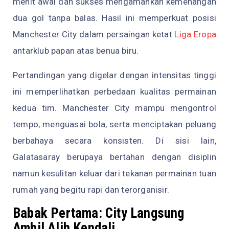
menit awal dan sukses mengamankan kemenangan
dua gol tanpa balas. Hasil ini memperkuat posisi
Manchester City dalam persaingan ketat
Liga Eropa
antarklub papan atas benua biru.
Pertandingan yang digelar dengan intensitas tinggi
ini memperlihatkan perbedaan kualitas permainan
kedua tim. Manchester City mampu mengontrol
tempo, menguasai bola, serta menciptakan peluang
berbahaya secara konsisten. Di sisi lain,
Galatasaray berupaya bertahan dengan disiplin
namun kesulitan keluar dari tekanan permainan tuan
rumah yang begitu rapi dan terorganisir.
Babak Pertama: City Langsung
Ambil Alih Kendali