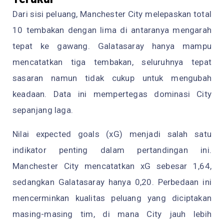
Dari sisi peluang, Manchester City melepaskan total
10 tembakan dengan lima di antaranya mengarah
tepat ke gawang. Galatasaray hanya mampu
mencatatkan tiga tembakan, seluruhnya tepat
sasaran namun tidak cukup untuk mengubah
keadaan. Data ini mempertegas dominasi City
sepanjang laga.
Nilai expected goals (xG) menjadi salah satu
indikator penting dalam pertandingan ini.
Manchester City mencatatkan xG sebesar 1,64,
sedangkan Galatasaray hanya 0,20. Perbedaan ini
mencerminkan kualitas peluang yang diciptakan
masing-masing tim, di mana City jauh lebih