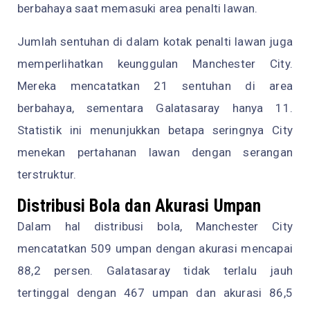
berbahaya saat memasuki area penalti lawan.
Jumlah sentuhan di dalam kotak penalti lawan juga
memperlihatkan keunggulan Manchester City.
Mereka mencatatkan 21 sentuhan di area
berbahaya, sementara Galatasaray hanya 11.
Statistik ini menunjukkan betapa seringnya City
menekan pertahanan lawan dengan serangan
terstruktur.
Distribusi Bola dan Akurasi Umpan
Dalam hal distribusi bola, Manchester City
mencatatkan 509 umpan dengan akurasi mencapai
88,2 persen. Galatasaray tidak terlalu jauh
tertinggal dengan 467 umpan dan akurasi 86,5