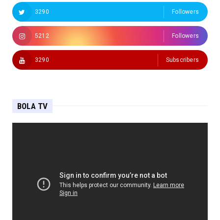
3290
Followers
5212
Followers
3290
Subscribers
BOLA TV