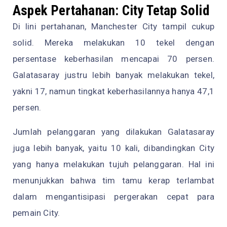
Aspek Pertahanan: City Tetap Solid
Di lini pertahanan, Manchester City tampil cukup
solid. Mereka melakukan 10 tekel dengan
persentase keberhasilan mencapai 70 persen.
Galatasaray justru lebih banyak melakukan tekel,
yakni 17, namun tingkat keberhasilannya hanya 47,1
persen.
Jumlah pelanggaran yang dilakukan Galatasaray
juga lebih banyak, yaitu 10 kali, dibandingkan City
yang hanya melakukan tujuh pelanggaran. Hal ini
menunjukkan bahwa tim tamu kerap terlambat
dalam mengantisipasi pergerakan cepat para
pemain City.