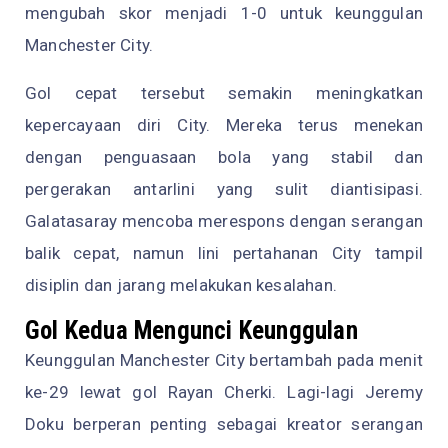
mengubah skor menjadi 1-0 untuk keunggulan
Manchester City.
Gol cepat tersebut semakin meningkatkan
kepercayaan diri City. Mereka terus menekan
dengan penguasaan bola yang stabil dan
pergerakan antarlini yang sulit diantisipasi.
Galatasaray mencoba merespons dengan serangan
balik cepat, namun lini pertahanan City tampil
disiplin dan jarang melakukan kesalahan.
Gol Kedua Mengunci Keunggulan
Keunggulan Manchester City bertambah pada menit
ke-29 lewat gol Rayan Cherki. Lagi-lagi Jeremy
Doku berperan penting sebagai kreator serangan