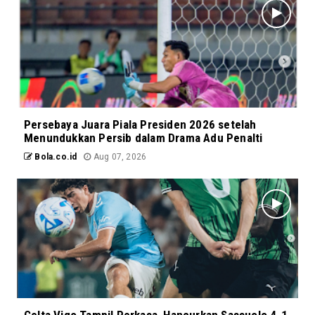
Persebaya Juara Piala Presiden 2026 setelah
Menundukkan Persib dalam Drama Adu Penalti
Bola.co.id
Aug 07, 2026
Celta Vigo Tampil Perkasa, Hancurkan Sassuolo 4-1