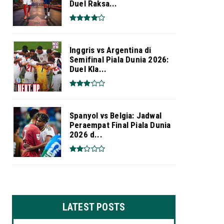
Duel Raksa...
Inggris vs Argentina di
Semifinal Piala Dunia 2026:
Duel Kla...
Spanyol vs Belgia: Jadwal
Peraempat Final Piala Dunia
2026 d...
LATEST POSTS