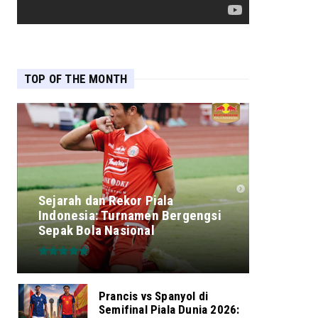
TOP OF THE MONTH
Sejarah dan Rekor Piala
Indonesia: Turnamen Bergengsi
Sepak Bola Nasional
Prancis vs Spanyol di
Semifinal Piala Dunia 2026: