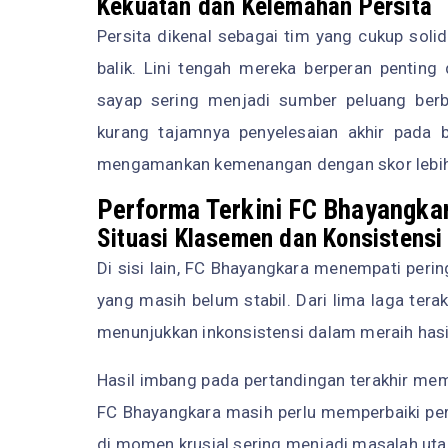
Kekuatan dan Kelemahan Persita
Persita dikenal sebagai tim yang cukup soli
balik. Lini tengah mereka berperan pentin
sayap sering menjadi sumber peluang berb
kurang tajamnya penyelesaian akhir pada
mengamankan kemenangan dengan skor lebih
Performa Terkini FC Bhayangka
Situasi Klasemen dan Konsistensi
Di sisi lain, FC Bhayangkara menempati peri
yang masih belum stabil. Dari lima laga ter
menunjukkan inkonsistensi dalam meraih hasil
Hasil imbang pada pertandingan terakhir mem
FC Bhayangkara masih perlu memperbaiki per
di momen krusial sering menjadi masalah uta