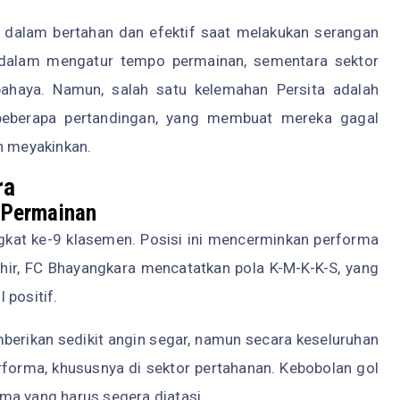
d dalam bertahan dan efektif saat melakukan serangan
g dalam mengatur tempo permainan, sementara sektor
ahaya. Namun, salah satu kelemahan Persita adalah
 beberapa pertandingan, yang membuat mereka gagal
 meyakinkan.
ra
 Permainan
ngkat ke-9 klasemen. Posisi ini mencerminkan performa
akhir, FC Bhayangkara mencatatkan pola K-M-K-K-S, yang
 positif.
berikan sedikit angin segar, namun secara keseluruhan
forma, khususnya di sektor pertahanan. Kebobolan gol
ma yang harus segera diatasi.