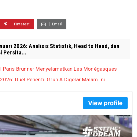
Pinterest
Email
uari 2026: Analisis Statistik, Head to Head, dan
 Persita...
ol Paris Brunner Menyelamatkan Les Monégasques
 2026: Duel Penentu Grup A Digelar Malam Ini