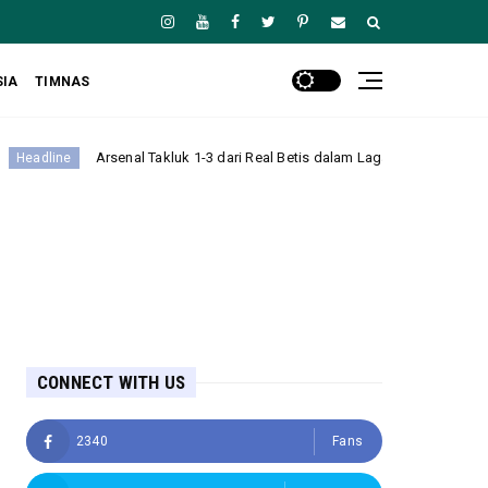
SIA
TIMNAS
Takluk 1-3 dari Real Betis dalam Laga Pramusim di Dublin
Headline
CONNECT WITH US
2340
Fans