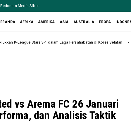
Pedoman Media Siber
BERANDA
AFRIKA
AMERIKA
ASIA
AUSTRALIA
EROPA
INDONE
 3-1 dalam Laga Persahabatan di Korea Selatan
Arsenal 
Headline
ted vs Arema FC 26 Januari
rforma, dan Analisis Taktik