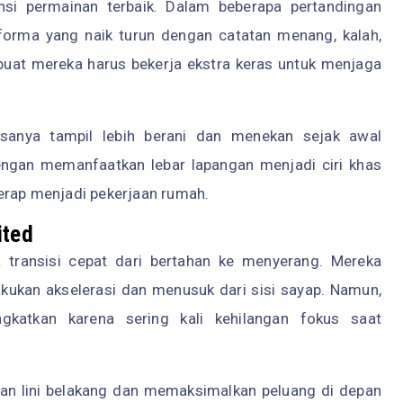
i permainan terbaik. Dalam beberapa pertandingan
forma yang naik turun dengan catatan menang, kalah,
embuat mereka harus bekerja ekstra keras untuk menjaga
sanya tampil lebih berani dan menekan sejak awal
ngan memanfaatkan lebar lapangan menjadi ciri khas
erap menjadi pekerjaan rumah.
ited
 transisi cepat dari bertahan ke menyerang. Mereka
ukan akselerasi dan menusuk dari sisi sayap. Namun,
ingkatkan karena sering kali kehilangan fokus saat
an lini belakang dan memaksimalkan peluang di depan