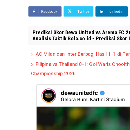
Facebook
Twitter
Linkedin
Prediksi Skor Dewa United vs Arema FC 2
Analisis Taktik Bola.co.id - Prediksi Skor 
AC Milan dan Inter Berbagi Hasil 1-1 di P
Filipina vs Thailand 0-1: Gol Waris Choo
Championship 2026