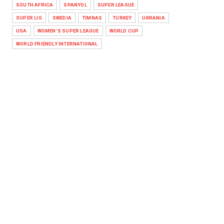
SOUTH AFRICA
SPANYOL
SUPER LEAGUE
SUPER LIG
SWEDIA
TIMNAS
TURKEY
UKRANIA
USA
WOMEN'S SUPER LEAGUE
WORLD CUP
WORLD FRIENDLY INTERNATIONAL