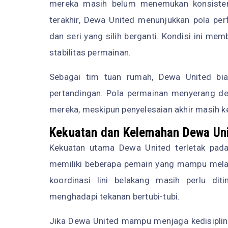
mereka masih belum menemukan konsistens
terakhir, Dewa United menunjukkan pola per
dan seri yang silih berganti. Kondisi ini m
stabilitas permainan.
Sebagai tim tuan rumah, Dewa United bia
pertandingan. Pola permainan menyerang de
mereka, meskipun penyelesaian akhir masih k
Kekuatan dan Kelemahan Dewa Un
Kekuatan utama Dewa United terletak pada
memiliki beberapa pemain yang mampu melak
koordinasi lini belakang masih perlu dit
menghadapi tekanan bertubi-tubi.
Jika Dewa United mampu menjaga kedisiplin