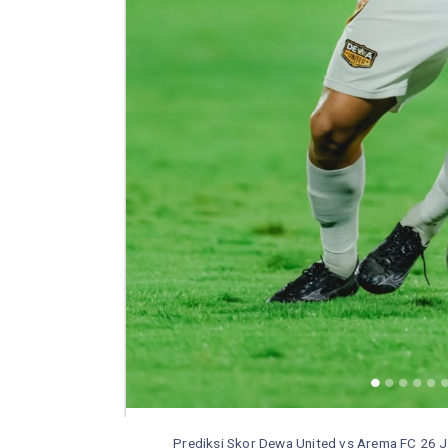
Prediksi Skor Dewa United vs Arema FC 26 Ja