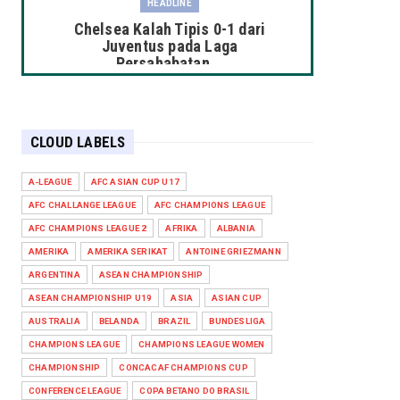
HEADLINE
Chelsea Kalah Tipis 0-1 dari
Juventus pada Laga
Persahabatan...
Aug 06, 2026
HEADLINE
Manchester City Taklukkan K-
CLOUD LABELS
League Stars 3-1 dalam Laga
Pers...
A-LEAGUE
AFC ASIAN CUP U17
Aug 06, 2026
AFC CHALLANGE LEAGUE
AFC CHAMPIONS LEAGUE
HEADLINE
AFC CHAMPIONS LEAGUE 2
AFRIKA
ALBANIA
Arsenal Takluk 1-3 dari Real Betis
AMERIKA
AMERIKA SERIKAT
ANTOINE GRIEZMANN
dalam Laga Pramusim di Du...
ARGENTINA
ASEAN CHAMPIONSHIP
Aug 06, 2026
ASEAN CHAMPIONSHIP U19
ASIA
ASIAN CUP
HEADLINE
AUSTRALIA
BELANDA
BRAZIL
BUNDESLIGA
AC Milan dan Inter Berbagi Hasil 1-
CHAMPIONS LEAGUE
CHAMPIONS LEAGUE WOMEN
1 di Perth, Duel Sengit P...
CHAMPIONSHIP
CONCACAF CHAMPIONS CUP
Aug 06, 2026
CONFERENCE LEAGUE
COPA BETANO DO BRASIL