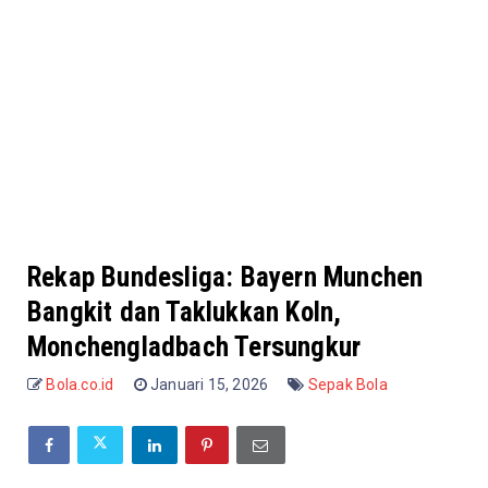
Rekap Bundesliga: Bayern Munchen
Bangkit dan Taklukkan Koln,
Monchengladbach Tersungkur
Bola.co.id
Januari 15, 2026
Sepak Bola