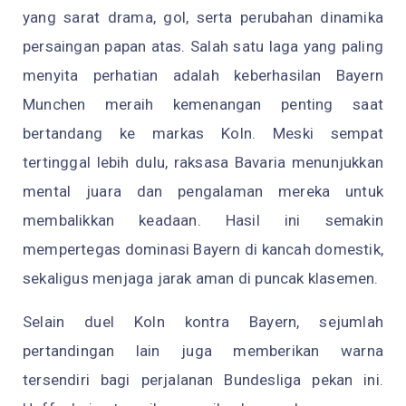
yang sarat drama, gol, serta perubahan dinamika
persaingan papan atas. Salah satu laga yang paling
menyita perhatian adalah keberhasilan Bayern
Munchen meraih kemenangan penting saat
bertandang ke markas Koln. Meski sempat
tertinggal lebih dulu, raksasa Bavaria menunjukkan
mental juara dan pengalaman mereka untuk
membalikkan keadaan. Hasil ini semakin
mempertegas dominasi Bayern di kancah domestik,
sekaligus menjaga jarak aman di puncak klasemen.
Selain duel Koln kontra Bayern, sejumlah
pertandingan lain juga memberikan warna
tersendiri bagi perjalanan Bundesliga pekan ini.