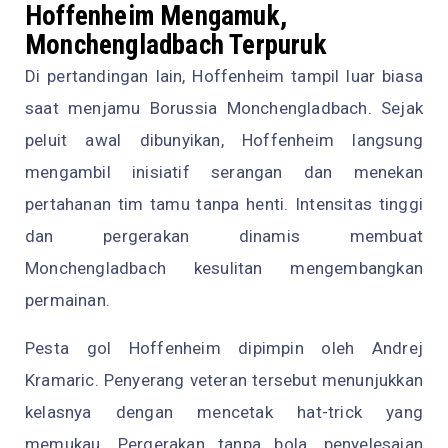
Hoffenheim Mengamuk,
Monchengladbach Terpuruk
Di pertandingan lain, Hoffenheim tampil luar biasa
saat menjamu Borussia Monchengladbach. Sejak
peluit awal dibunyikan, Hoffenheim langsung
mengambil inisiatif serangan dan menekan
pertahanan tim tamu tanpa henti. Intensitas tinggi
dan pergerakan dinamis membuat
Monchengladbach kesulitan mengembangkan
permainan.
Pesta gol Hoffenheim dipimpin oleh Andrej
Kramaric. Penyerang veteran tersebut menunjukkan
kelasnya dengan mencetak hat-trick yang
memukau. Pergerakan tanpa bola, penyelesaian