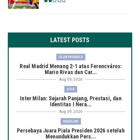
LATEST POSTS
CLUB FRIENDLY
Real Madrid Menang 2-1 atas Ferencváros:
Mario Rivas dan Car...
Aug 09, 2026
ASIA
Inter Milan: Sejarah Panjang, Prestasi, dan
Identitas I Nera...
Aug 09, 2026
HEADLINE
Persebaya Juara Piala Presiden 2026 setelah
Menundukkan Pers...