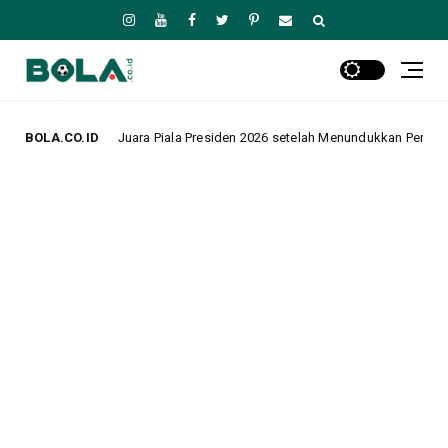
ara Piala Presiden 2026 setelah Menundukkan Persib dalam Drama Adu Pena
BOLA.CO.ID