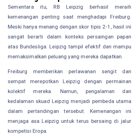
Sementara itu, RB Leipzig berhasil meraih
kemenangan penting saat menghadapi Freiburg.
Meski hanya menang dengan skor tipis 2-1, hasil ini
sangat berarti dalam konteks persaingan papan
atas Bundesliga. Leipzig tampil efektif dan mampu
memaksimalkan peluang yang mereka dapatkan.
Freiburg memberikan perlawanan sengit dan
sempat merepotkan Leipzig dengan permainan
kolektif mereka. Namun, pengalaman dan
kedalaman skuad Leipzig menjadi pembeda utama
dalam pertandingan tersebut. Kemenangan ini
menjaga asa Leipzig untuk terus bersaing di jalur
kompetisi Eropa.