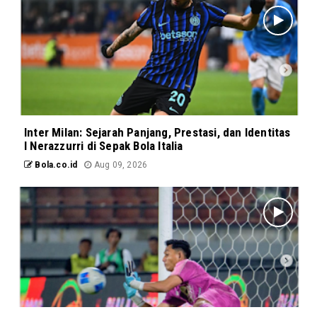
Inter Milan: Sejarah Panjang, Prestasi, dan Identitas
I Nerazzurri di Sepak Bola Italia
Bola.co.id
Aug 09, 2026