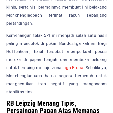
klinis, serta visi bermainnya membuat lini belakang
Monchengladbach terlihat rapuh sepanjang
pertandingan.
Kemenangan telak 5-1 ini menjadi salah satu hasil
paling mencolok di pekan Bundesliga kali ini. Bagi
Hoffenheim, hasil tersebut memperkuat posisi
mereka di papan tengah dan membuka peluang
untuk bersaing menuju zona
Liga Eropa
. Sebaliknya,
Monchengladbach harus segera berbenah untuk
menghentikan tren negatif yang mengancam
stabilitas tim.
RB Leipzig Menang Tipis,
Persaingan Papan Atas Memanas