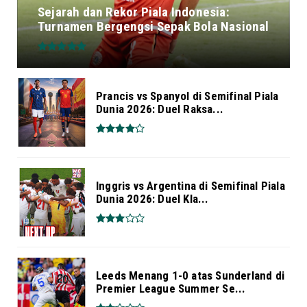
Sejarah dan Rekor Piala Indonesia:
Turnamen Bergengsi Sepak Bola Nasional
Prancis vs Spanyol di Semifinal Piala
Dunia 2026: Duel Raksa...
Inggris vs Argentina di Semifinal Piala
Dunia 2026: Duel Kla...
Leeds Menang 1-0 atas Sunderland di
Premier League Summer Se...