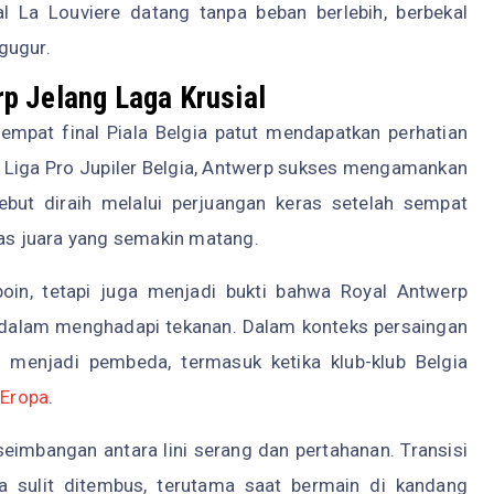
l La Louviere datang tanpa beban berlebih, berbekal
gugur.
p Jelang Laga Krusial
mpat final Piala Belgia patut mendapatkan perhatian
i Liga Pro Jupiler Belgia, Antwerp sukses mengamankan
but diraih melalui perjuangan keras setelah sempat
tas juara yang semakin matang.
poin, tetapi juga menjadi bukti bahwa Royal Antwerp
 dalam menghadapi tekanan. Dalam konteks persaingan
ap menjadi pembeda, termasuk ketika klub-klub Belgia
 Eropa
.
imbangan antara lini serang dan pertahanan. Transisi
a sulit ditembus, terutama saat bermain di kandang