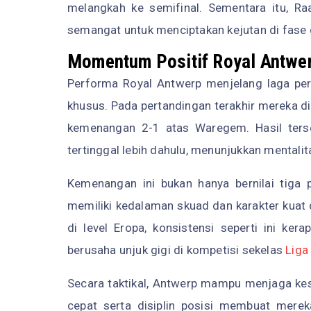
melangkah ke semifinal. Sementara itu, Raa
semangat untuk menciptakan kejutan di fase 
Momentum Positif Royal Antwer
Performa Royal Antwerp menjelang laga pere
khusus. Pada pertandingan terakhir mereka d
kemenangan 2-1 atas Waregem. Hasil terse
tertinggal lebih dahulu, menunjukkan mentali
Kemenangan ini bukan hanya bernilai tiga 
memiliki kedalaman skuad dan karakter kuat
di level Eropa, konsistensi seperti ini ker
berusaha unjuk gigi di kompetisi sekelas
Liga
Secara taktikal, Antwerp mampu menjaga kese
cepat serta disiplin posisi membuat merek