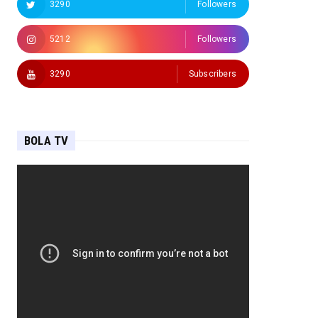
3290
Followers
5212
Followers
3290
Subscribers
BOLA TV