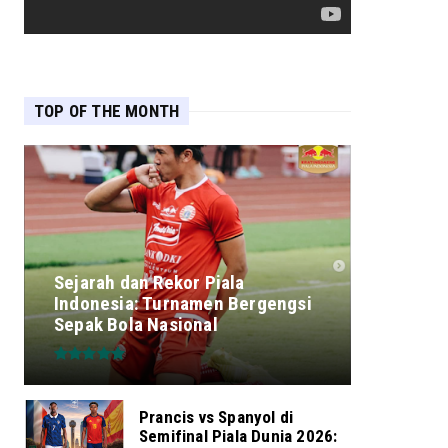
TOP OF THE MONTH
Sejarah dan Rekor Piala
Indonesia: Turnamen Bergengsi
Sepak Bola Nasional
Prancis vs Spanyol di
Semifinal Piala Dunia 2026: