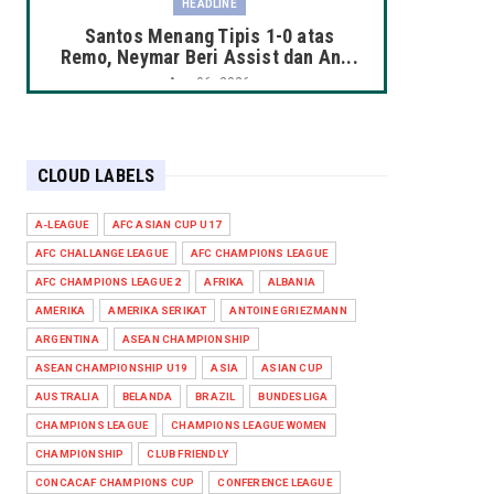
HEADLINE
Santos Menang Tipis 1-0 atas
Remo, Neymar Beri Assist dan An...
Aug 06, 2026
AMERIKA SERIKAT
Mallorca Tampil Perkasa, Bungkam
PSG 3-0 pada Laga Pramusim
CLOUD LABELS
Aug 06, 2026
A-LEAGUE
AFC ASIAN CUP U17
HEADLINE
AFC CHALLANGE LEAGUE
AFC CHAMPIONS LEAGUE
Chelsea Kalah Tipis 0-1 dari
Juventus pada Laga
AFC CHAMPIONS LEAGUE 2
AFRIKA
ALBANIA
Persahabatan...
AMERIKA
AMERIKA SERIKAT
ANTOINE GRIEZMANN
Aug 06, 2026
ARGENTINA
ASEAN CHAMPIONSHIP
HEADLINE
ASEAN CHAMPIONSHIP U19
ASIA
ASIAN CUP
Manchester City Taklukkan K-
AUSTRALIA
BELANDA
BRAZIL
BUNDESLIGA
League Stars 3-1 dalam Laga
CHAMPIONS LEAGUE
CHAMPIONS LEAGUE WOMEN
Pers...
CHAMPIONSHIP
CLUB FRIENDLY
Aug 06, 2026
CONCACAF CHAMPIONS CUP
CONFERENCE LEAGUE