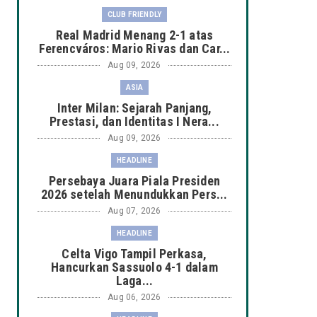
CLUB FRIENDLY
Real Madrid Menang 2-1 atas
Ferencváros: Mario Rivas dan Car...
Aug 09, 2026
ASIA
Inter Milan: Sejarah Panjang,
Prestasi, dan Identitas I Nera...
Aug 09, 2026
HEADLINE
Persebaya Juara Piala Presiden
2026 setelah Menundukkan Pers...
Aug 07, 2026
HEADLINE
Celta Vigo Tampil Perkasa,
Hancurkan Sassuolo 4-1 dalam
Laga...
Aug 06, 2026