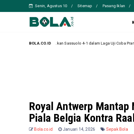
Senin, Agustus 10
Sitemap
Pasang Iklan
sa, Hancurkan Sassuolo 4-1 dalam Laga Uji Coba Pramusim
BOLA.CO.ID
Headline
Royal Antwerp Mantap 
Piala Belgia Kontra Raa
Bola.co.id
Januari 14, 2026
Sepak Bola