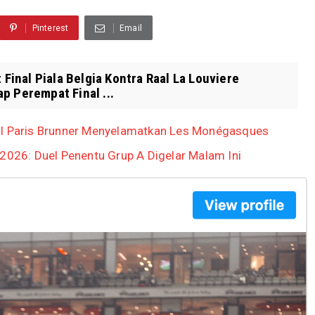
Pinterest
Email
inal Piala Belgia Kontra Raal La Louviere
p Perempat Final ...
ol Paris Brunner Menyelamatkan Les Monégasques
 2026: Duel Penentu Grup A Digelar Malam Ini