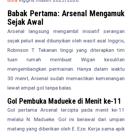
Bola
Inggris musim 2025/2026.
Babak Pertama: Arsenal Mengamuk
Sejak Awal
Arsenal langsung mengambil inisiatif serangan
sejak peluit awal dibunyikan oleh wasit asal Inggris,
Robinson T. Tekanan tinggi yang diterapkan tim
tuan rumah membuat Wigan kesulitan
mengembangkan permainan. Hanya dalam waktu
30 menit, Arsenal sudah memastikan kemenangan
lewat empat gol tanpa balas.
Gol Pembuka Madueke di Menit ke-11
Gol pertama Arsenal tercipta pada menit ke-11
melalui N. Madueke. Gol ini berawal dari umpan
matang yang diberikan oleh E. Eze. Kerja sama apik