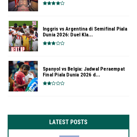
Inggris vs Argentina di Semifinal Piala
Dunia 2026: Duel Kla...
Spanyol vs Belgia: Jadwal Peraempat
Final Piala Dunia 2026 d...
LATEST POSTS