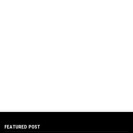
FEATURED POST