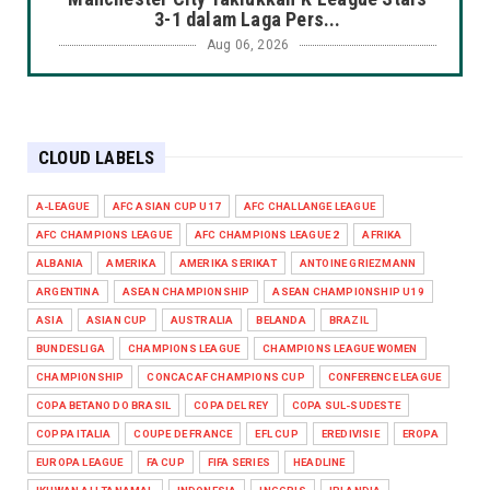
3-1 dalam Laga Pers...
Aug 06, 2026
HEADLINE
Arsenal Takluk 1-3 dari Real Betis dalam
Laga Pramusim di Du...
CLOUD LABELS
Aug 06, 2026
HEADLINE
A-LEAGUE
AFC ASIAN CUP U17
AFC CHALLANGE LEAGUE
AC Milan dan Inter Berbagi Hasil 1-1 di
AFC CHAMPIONS LEAGUE
AFC CHAMPIONS LEAGUE 2
AFRIKA
Perth, Duel Sengit P...
ALBANIA
AMERIKA
AMERIKA SERIKAT
ANTOINE GRIEZMANN
Aug 06, 2026
ARGENTINA
ASEAN CHAMPIONSHIP
ASEAN CHAMPIONSHIP U19
ASEAN CHAMPIONSHIP
ASIA
ASIAN CUP
AUSTRALIA
BELANDA
BRAZIL
Filipina vs Thailand 0-1: Gol Waris
BUNDESLIGA
CHAMPIONS LEAGUE
CHAMPIONS LEAGUE WOMEN
Choolthong Menit Ke-84 M...
CHAMPIONSHIP
CONCACAF CHAMPIONS CUP
CONFERENCE LEAGUE
Aug 04, 2026
COPA BETANO DO BRASIL
COPA DEL REY
COPA SUL-SUDESTE
HEADLINE
COPPA ITALIA
COUPE DE FRANCE
EFL CUP
EREDIVISIE
EROPA
Hasil Persebaya vs Arema FC 1-0: Gol Yuran
EUROPA LEAGUE
FA CUP
FIFA SERIES
HEADLINE
Fernandes Bawa Ba...