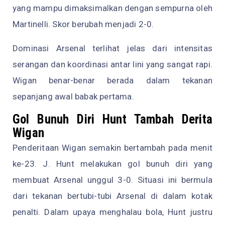
yang mampu dimaksimalkan dengan sempurna oleh
Martinelli. Skor berubah menjadi 2-0.
Dominasi Arsenal terlihat jelas dari intensitas
serangan dan koordinasi antar lini yang sangat rapi.
Wigan benar-benar berada dalam tekanan
sepanjang awal babak pertama.
Gol Bunuh Diri Hunt Tambah Derita
Wigan
Penderitaan Wigan semakin bertambah pada menit
ke-23. J. Hunt melakukan gol bunuh diri yang
membuat Arsenal unggul 3-0. Situasi ini bermula
dari tekanan bertubi-tubi Arsenal di dalam kotak
penalti. Dalam upaya menghalau bola, Hunt justru