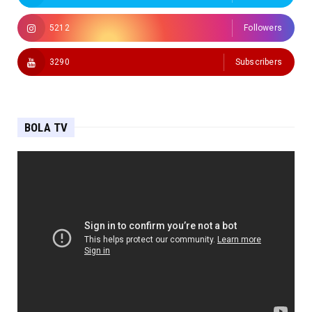
5212
Followers
3290
Subscribers
BOLA TV