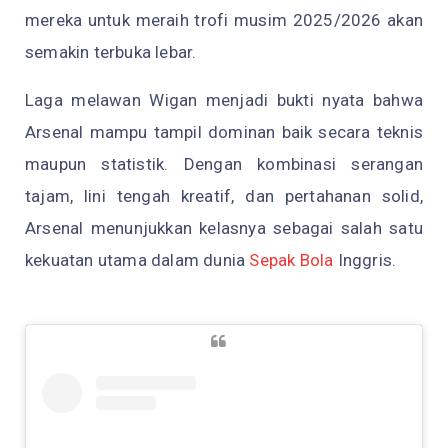
mereka untuk meraih trofi musim 2025/2026 akan
semakin terbuka lebar.
Laga melawan Wigan menjadi bukti nyata bahwa
Arsenal mampu tampil dominan baik secara teknis
maupun statistik. Dengan kombinasi serangan
tajam, lini tengah kreatif, dan pertahanan solid,
Arsenal menunjukkan kelasnya sebagai salah satu
kekuatan utama dalam dunia
Sepak Bola
Inggris.