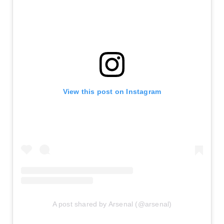
View this post on Instagram
A post shared by Arsenal (@arsenal)