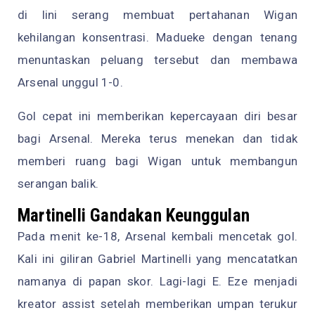
di lini serang membuat pertahanan Wigan
kehilangan konsentrasi. Madueke dengan tenang
menuntaskan peluang tersebut dan membawa
Arsenal unggul 1-0.
Gol cepat ini memberikan kepercayaan diri besar
bagi Arsenal. Mereka terus menekan dan tidak
memberi ruang bagi Wigan untuk membangun
serangan balik.
Martinelli Gandakan Keunggulan
Pada menit ke-18, Arsenal kembali mencetak gol.
Kali ini giliran Gabriel Martinelli yang mencatatkan
namanya di papan skor. Lagi-lagi E. Eze menjadi
kreator assist setelah memberikan umpan terukur