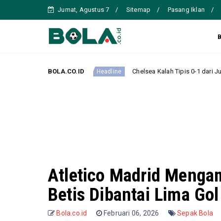
Jumat, Agustus 7
Sitemap
Pasang Iklan
usim
BOLA.CO.ID
Chelsea Kalah Tipis 0-1 dari Juventus pada Laga P
Headline
Atletico Madrid Mengam
Betis Dibantai Lima Gol
Bola.co.id
Februari 06, 2026
Sepak Bola