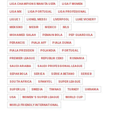
LIGA CHAMPIONS WANITA UEFA
LIGA F WOMEN
LIGA MX
LIGA PORTUGAL
LIGA PROFESIONAL
LIGUE 1
LIONEL MESSI
LIVERPOOL
LUKE VICKERY
MEKSIKO
MESIR
MEXICO
MLS
MOHAMED SALAH
PEMAIN BOLA
PEP GUARDIOLA
PERANCIS
PIALA AFF
PIALA DUNIA
PIALA PRESIDEN
POLANDIA
PORTUGAL
PREMIER LEAGUE
REPUBLIK CEKO
ROMANIA
SAUDI ARABIA
SAUDI PROFESSIONAL LEAGUE
SEPAK BOLA
SERIE A
SERIE A BETANO
SERIE B
SOUTH AFRICA
SPANYOL
SUPER LEAGUE
SUPER LIG
SWEDIA
TIMNAS
TURKEY
UKRANIA
USA
WOMEN'S SUPER LEAGUE
WORLD CUP
WORLD FRIENDLY INTERNATIONAL