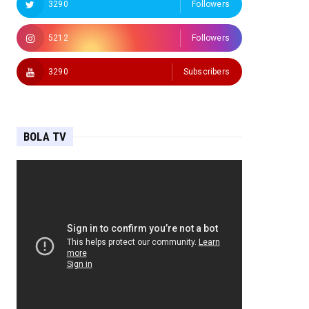
3290
Followers
5212
Followers
3290
Subscribers
BOLA TV