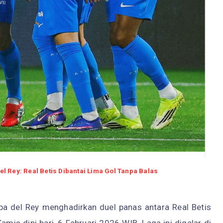
l Rey: Real Betis Dibantai Lima Gol Tanpa Balas
pa del Rey menghadirkan duel panas antara Real Betis
mis dini hari, 6 Februari 2026 WIB. Laga ini digelar di