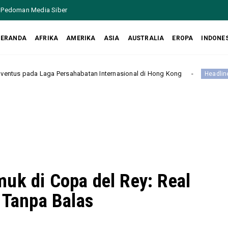
Pedoman Media Siber
BERANDA
AFRIKA
AMERIKA
ASIA
AUSTRALIA
EROPA
INDONE
ersahabatan Internasional di Hong Kong
Manchester City 
Headline
uk di Copa del Rey: Real
 Tanpa Balas