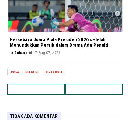
Persebaya Juara Piala Presiden 2026 setelah
Menundukkan Persib dalam Drama Adu Penalti
Bola.co.id
Aug 07, 2026
EROPA
HEADLINE
SEPAK BOLA
TIDAK ADA KOMENTAR