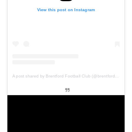
View this post on Instagram
A post shared by Brentford Football Club (@brentfordfc)