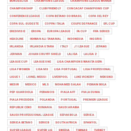
BUNDESLIGA
CHAMPIONS LEAGUE
CHAMPIONS LEAGUE WOMEN
3-1 dalam Laga Pers...
CHAMPIONSHIP
CLUB FRIENDLY
CONCACAF CHAMPIONS CUP
Aug 06, 2026
CONFERENCE LEAGUE
COPA BETANO DO BRASIL
COPA DEL REY
HEADLINE
COPA SUL-SUDESTE
COPPA ITALIA
COUPE DE FRANCE
EFL CUP
Arsenal Takluk 1-3 dari Real Betis dalam
EREDIVISIE
EROPA
EUROPA LEAGUE
FA CUP
FIFA SERIES
Laga Pramusim di Du...
HEADLINE
IKHWAN ALI TANAMAL
INDONESIA
INGGRIS
Aug 06, 2026
IRLANDIA
IRLANDIA UTARA
ITALY
J1 LEAGUE
JEPANG
HEADLINE
JERMAN
JOHAN CRUYFF SHIELD
LALIGA
LALIGA 2
AC Milan dan Inter Berbagi Hasil 1-1 di
LEAGUE CUP
LEAGUE ONE
LIGA CHAMPIONS WANITA UEFA
Perth, Duel Sengit P...
LIGA F WOMEN
LIGA MX
LIGA PORTUGAL
LIGA PROFESIONAL
Aug 06, 2026
LIGUE 1
LIONEL MESSI
LIVERPOOL
LUKE VICKERY
MEKSIKO
MESIR
MEXICO
MLS
MOHAMED SALAH
PEMAIN BOLA
PEP GUARDIOLA
PERANCIS
PIALA AFF
PIALA DUNIA
PIALA PRESIDEN
POLANDIA
PORTUGAL
PREMIER LEAGUE
REPUBLIK CEKO
ROMANIA
SAUDI ARABIA
SAUDI PROFESSIONAL LEAGUE
SEPAK BOLA
SERIE A
SERIE A BETANO
SERIE B
SOUTH AFRICA
SPANYOL
SUPER LEAGUE
SUPER LIG
SWEDIA
TIMNAS
TURKEY