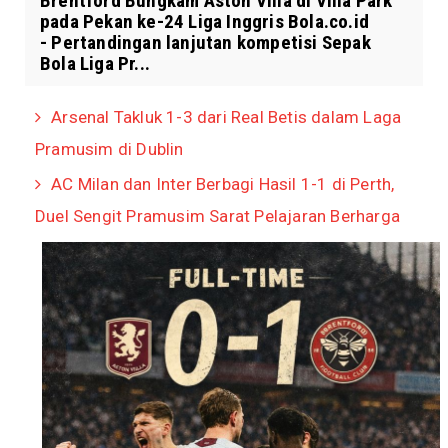
Brentford Bungkam Aston Villa di Villa Park
pada Pekan ke-24 Liga Inggris Bola.co.id
- Pertandingan lanjutan kompetisi Sepak
Bola Liga Pr...
Arsenal Takluk 1-3 dari Real Betis dalam Laga
Pramusim di Dublin
AC Milan dan Inter Berbagi Hasil 1-1 di Perth,
Duel Sengit Pramusim Sarat Pelajaran Berharga