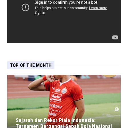
TOP OF THE MONTH
Sejarah dan Rekor Piala Indonesia:
Turnamen Bergengsi Sepak Bola Nasional