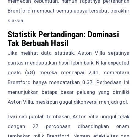
memecah kebuntuan, namun rapatnya pertahanan
Brentford membuat semua upaya tersebut berakhir
sia-sia.
Statistik Pertandingan: Dominasi
Tak Berbuah Hasil
Jika melihat data statistik, Aston Villa sejatinya
pantas mendapatkan hasil lebih baik. Nilai expected
goals (xG) mereka mencapai 2,41, sementara
Brentford hanya mencatatkan 0,37. Perbedaan ini
menunjukkan betapa besar peluang yang dimiliki
Aston Villa, meskipun gagal dikonversi menjadi gol.
Dari sisi jumlah tembakan, Aston Villa unggul telak
dengan 27 percobaan dibandingkan enam
tembakan milik Brentford. Namun, efektivitas dan