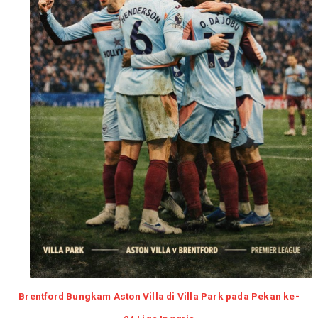
Brentford Bungkam Aston Villa di Villa Park pada Pekan ke-