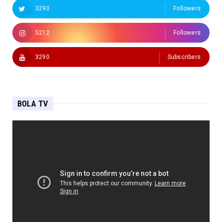
3290
Followers
5212
Followers
3290
Subscribers
BOLA TV