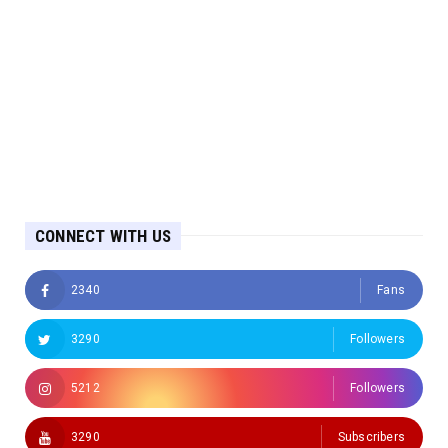
CONNECT WITH US
2340
Fans
3290
Followers
5212
Followers
3290
Subscribers