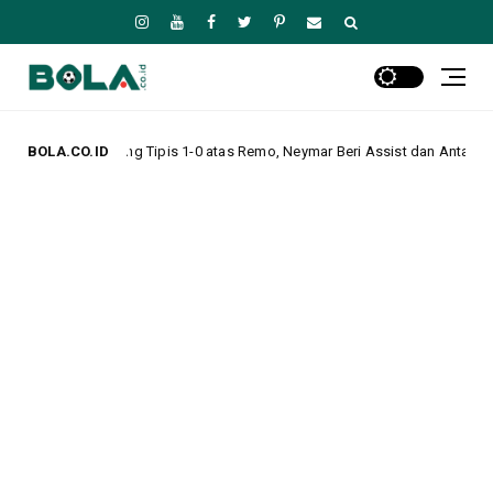
ipis 1-0 atas Remo, Neymar Beri Assist dan Antar Tim Lolos ke Perempat F
BOLA.CO.ID