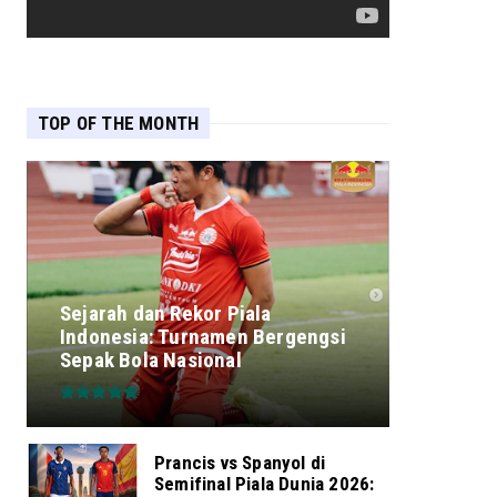
TOP OF THE MONTH
Sejarah dan Rekor Piala
Indonesia: Turnamen Bergengsi
Sepak Bola Nasional
Prancis vs Spanyol di
Semifinal Piala Dunia 2026: