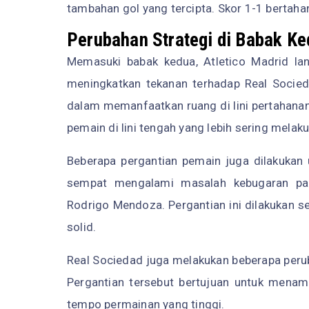
tambahan gol yang tercipta. Skor 1-1 bertaha
Perubahan Strategi di Babak K
Memasuki babak kedua, Atletico Madrid la
meningkatkan tekanan terhadap Real Socied
dalam memanfaatkan ruang di lini pertahanan 
pemain di lini tengah yang lebih sering melaku
Beberapa pergantian pemain juga dilakukan 
sempat mengalami masalah kebugaran pad
Rodrigo Mendoza. Pergantian ini dilakukan seb
solid.
Real Sociedad juga melakukan beberapa per
Pergantian tersebut bertujuan untuk menam
tempo permainan yang tinggi.