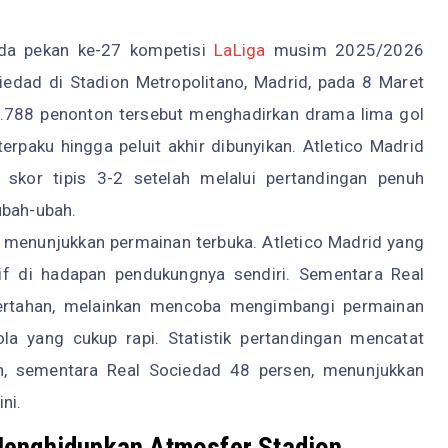
ada pekan ke-27 kompetisi
LaLiga
musim 2025/2026
iedad di Stadion Metropolitano, Madrid, pada 8 Maret
.788 penonton tersebut menghadirkan drama lima gol
paku hingga peluit akhir dibunyikan. Atletico Madrid
skor tipis 3-2 setelah melalui pertandingan penuh
ubah-ubah.
 menunjukkan permainan terbuka. Atletico Madrid yang
if di hadapan pendukungnya sendiri. Sementara Real
bertahan, melainkan mencoba mengimbangi permainan
a yang cukup rapi. Statistik pertandingan mencatat
n, sementara Real Sociedad 48 persen, menunjukkan
ni.
Menghidupkan Atmosfer Stadion