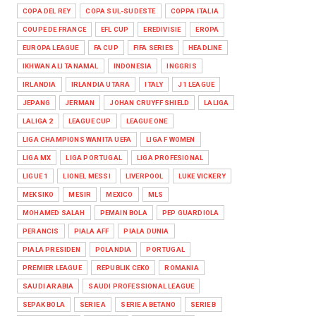
ASEAN CHAMPIONSHIP
COPA DEL REY
COPA SUL-SUDESTE
COPPA ITALIA
Filipina vs Thailand 0-1: Gol Waris
COUPE DE FRANCE
EFL CUP
EREDIVISIE
EROPA
Choolthong Menit Ke-84 M...
EUROPA LEAGUE
FA CUP
FIFA SERIES
HEADLINE
Aug 04, 2026
IKHWAN ALI TANAMAL
INDONESIA
INGGRIS
HEADLINE
IRLANDIA
IRLANDIA UTARA
ITALY
J1 LEAGUE
Hasil Persebaya vs Arema FC 1-0:
JEPANG
JERMAN
JOHAN CRUYFF SHIELD
LALIGA
Gol Yuran Fernandes Bawa Ba...
LALIGA 2
LEAGUE CUP
LEAGUE ONE
Aug 04, 2026
LIGA CHAMPIONS WANITA UEFA
LIGA F WOMEN
LIGA MX
LIGA PORTUGAL
LIGA PROFESIONAL
LIGUE 1
LIONEL MESSI
LIVERPOOL
LUKE VICKERY
MEKSIKO
MESIR
MEXICO
MLS
MOHAMED SALAH
PEMAIN BOLA
PEP GUARDIOLA
PERANCIS
PIALA AFF
PIALA DUNIA
PIALA PRESIDEN
POLANDIA
PORTUGAL
PREMIER LEAGUE
REPUBLIK CEKO
ROMANIA
SAUDI ARABIA
SAUDI PROFESSIONAL LEAGUE
SEPAK BOLA
SERIE A
SERIE A BETANO
SERIE B