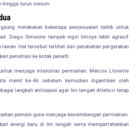
n hingga turun minum.
edua
ngsung melakukan beberapa penyesuaian taktik untuk
ad. Diego Simeone tampak ingin timnya lebih agresif
lawan. Hal tersebut terlihat dari perubahan pergerakan
kan penetrasi ke kotak penalti.
untuk menjaga intensitas permainan. Marcos Llorente
a menit ke-46 sebelum kemudian digantikan oleh
agai langkah antisipasi agar lini tengah Atletico tetap
ubahan pemain guna menjaga keseimbangan permainan.
bah energi baru di lini tengah serta mempertahankan