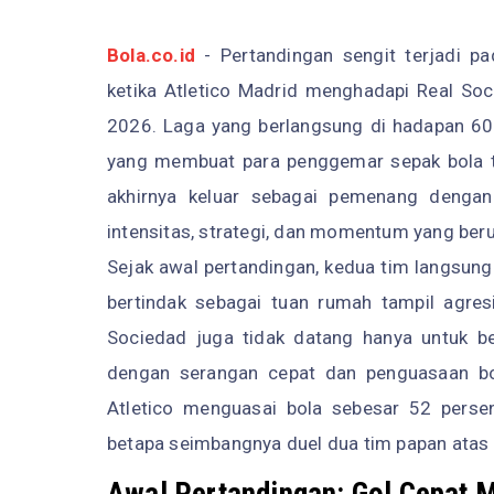
Bola.co.id
- Pertandingan sengit terjadi p
ketika Atletico Madrid menghadapi Real Soc
2026. Laga yang berlangsung di hadapan 60
yang membuat para penggemar sepak bola ter
akhirnya keluar sebagai pemenang dengan 
intensitas, strategi, dan momentum yang ber
Sejak awal pertandingan, kedua tim langsung
bertindak sebagai tuan rumah tampil agres
Sociedad juga tidak datang hanya untuk 
dengan serangan cepat dan penguasaan bol
Atletico menguasai bola sebesar 52 perse
betapa seimbangnya duel dua tim papan atas i
Awal Pertandingan: Gol Cepat 