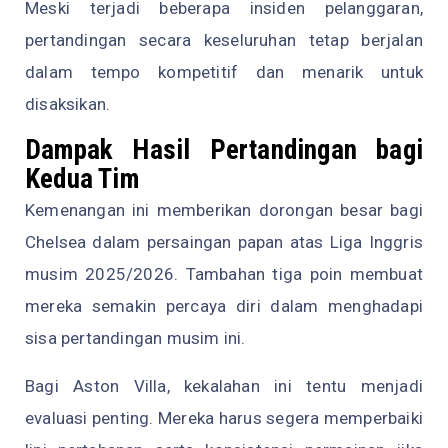
Meski terjadi beberapa insiden pelanggaran,
pertandingan secara keseluruhan tetap berjalan
dalam tempo kompetitif dan menarik untuk
disaksikan.
Dampak Hasil Pertandingan bagi
Kedua Tim
Kemenangan ini memberikan dorongan besar bagi
Chelsea dalam persaingan papan atas Liga Inggris
musim 2025/2026. Tambahan tiga poin membuat
mereka semakin percaya diri dalam menghadapi
sisa pertandingan musim ini.
Bagi Aston Villa, kekalahan ini tentu menjadi
evaluasi penting. Mereka harus segera memperbaiki