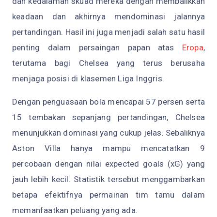
dan kedalaman skuad mereka dengan membalikkan
keadaan dan akhirnya mendominasi jalannya
pertandingan. Hasil ini juga menjadi salah satu hasil
penting dalam persaingan papan atas
Eropa
,
terutama bagi Chelsea yang terus berusaha
menjaga posisi di klasemen Liga Inggris.
Dengan penguasaan bola mencapai 57 persen serta
15 tembakan sepanjang pertandingan, Chelsea
menunjukkan dominasi yang cukup jelas. Sebaliknya
Aston Villa hanya mampu mencatatkan 9
percobaan dengan nilai expected goals (xG) yang
jauh lebih kecil. Statistik tersebut menggambarkan
betapa efektifnya permainan tim tamu dalam
memanfaatkan peluang yang ada.