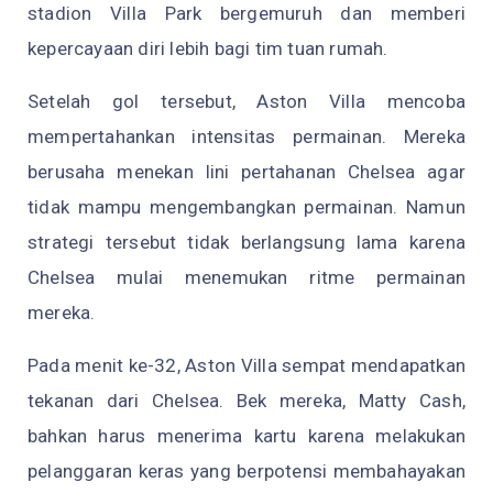
stadion Villa Park bergemuruh dan memberi
kepercayaan diri lebih bagi tim tuan rumah.
Setelah gol tersebut, Aston Villa mencoba
mempertahankan intensitas permainan. Mereka
berusaha menekan lini pertahanan Chelsea agar
tidak mampu mengembangkan permainan. Namun
strategi tersebut tidak berlangsung lama karena
Chelsea mulai menemukan ritme permainan
mereka.
Pada menit ke-32, Aston Villa sempat mendapatkan
tekanan dari Chelsea. Bek mereka, Matty Cash,
bahkan harus menerima kartu karena melakukan
pelanggaran keras yang berpotensi membahayakan