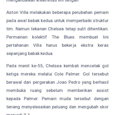
mengandalkan kreativitas lini tengah.
Aston Villa melakukan beberapa perubahan pemain
pada awal babak kedua untuk memperbaiki struktur
tim. Namun tekanan Chelsea tetap sulit dihentikan.
Permainan kolektif The Blues membuat lini
pertahanan Villa harus bekerja ekstra keras
sepanjang babak kedua.
Pada menit ke-55, Chelsea kembali mencetak gol
ketiga mereka melalui Cole Palmer. Gol tersebut
berawal dari pergerakan Joao Pedro yang berhasil
membuka ruang sebelum memberikan assist
kepada Palmer. Pemain muda tersebut dengan
tenang menyelesaikan peluang dan mengubah skor