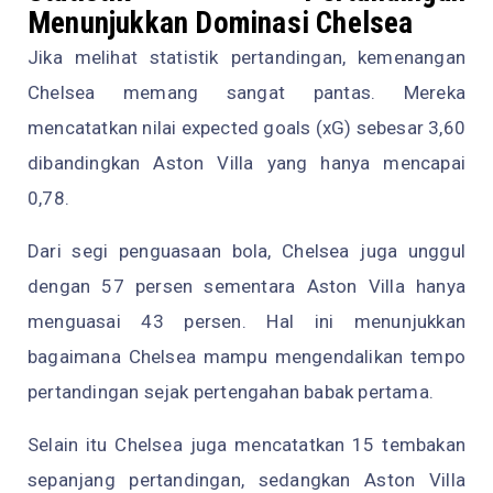
Menunjukkan Dominasi Chelsea
Jika melihat statistik pertandingan, kemenangan
Chelsea memang sangat pantas. Mereka
mencatatkan nilai expected goals (xG) sebesar 3,60
dibandingkan Aston Villa yang hanya mencapai
0,78.
Dari segi penguasaan bola, Chelsea juga unggul
dengan 57 persen sementara Aston Villa hanya
menguasai 43 persen. Hal ini menunjukkan
bagaimana Chelsea mampu mengendalikan tempo
pertandingan sejak pertengahan babak pertama.
Selain itu Chelsea juga mencatatkan 15 tembakan
sepanjang pertandingan, sedangkan Aston Villa