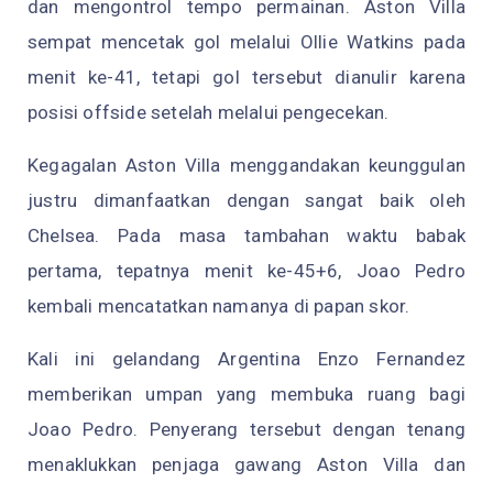
dan mengontrol tempo permainan. Aston Villa
sempat mencetak gol melalui Ollie Watkins pada
menit ke-41, tetapi gol tersebut dianulir karena
posisi offside setelah melalui pengecekan.
Kegagalan Aston Villa menggandakan keunggulan
justru dimanfaatkan dengan sangat baik oleh
Chelsea. Pada masa tambahan waktu babak
pertama, tepatnya menit ke-45+6, Joao Pedro
kembali mencatatkan namanya di papan skor.
Kali ini gelandang Argentina Enzo Fernandez
memberikan umpan yang membuka ruang bagi
Joao Pedro. Penyerang tersebut dengan tenang
menaklukkan penjaga gawang Aston Villa dan