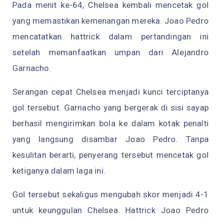
Pada menit ke-64, Chelsea kembali mencetak gol
yang memastikan kemenangan mereka. Joao Pedro
mencatatkan hattrick dalam pertandingan ini
setelah memanfaatkan umpan dari Alejandro
Garnacho.
Serangan cepat Chelsea menjadi kunci terciptanya
gol tersebut. Garnacho yang bergerak di sisi sayap
berhasil mengirimkan bola ke dalam kotak penalti
yang langsung disambar Joao Pedro. Tanpa
kesulitan berarti, penyerang tersebut mencetak gol
ketiganya dalam laga ini.
Gol tersebut sekaligus mengubah skor menjadi 4-1
untuk keunggulan Chelsea. Hattrick Joao Pedro