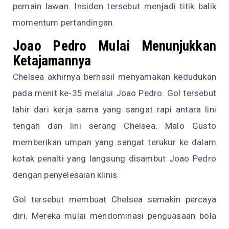
pemain lawan. Insiden tersebut menjadi titik balik
momentum pertandingan.
Joao Pedro Mulai Menunjukkan
Ketajamannya
Chelsea akhirnya berhasil menyamakan kedudukan
pada menit ke-35 melalui Joao Pedro. Gol tersebut
lahir dari kerja sama yang sangat rapi antara lini
tengah dan lini serang Chelsea. Malo Gusto
memberikan umpan yang sangat terukur ke dalam
kotak penalti yang langsung disambut Joao Pedro
dengan penyelesaian klinis.
Gol tersebut membuat Chelsea semakin percaya
diri. Mereka mulai mendominasi penguasaan bola