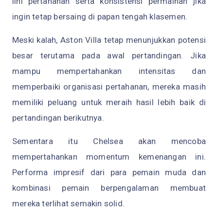
lini pertahanan serta konsistensi permainan jika
ingin tetap bersaing di papan tengah klasemen.
Meski kalah, Aston Villa tetap menunjukkan potensi
besar terutama pada awal pertandingan. Jika
mampu mempertahankan intensitas dan
memperbaiki organisasi pertahanan, mereka masih
memiliki peluang untuk meraih hasil lebih baik di
pertandingan berikutnya.
Sementara itu Chelsea akan mencoba
mempertahankan momentum kemenangan ini.
Performa impresif dari para pemain muda dan
kombinasi pemain berpengalaman membuat
mereka terlihat semakin solid.