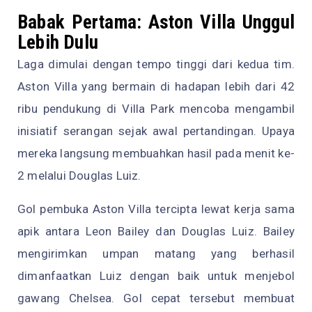
Babak Pertama: Aston Villa Unggul
Lebih Dulu
Laga dimulai dengan tempo tinggi dari kedua tim.
Aston Villa yang bermain di hadapan lebih dari 42
ribu pendukung di Villa Park mencoba mengambil
inisiatif serangan sejak awal pertandingan. Upaya
mereka langsung membuahkan hasil pada menit ke-
2 melalui Douglas Luiz.
Gol pembuka Aston Villa tercipta lewat kerja sama
apik antara Leon Bailey dan Douglas Luiz. Bailey
mengirimkan umpan matang yang berhasil
dimanfaatkan Luiz dengan baik untuk menjebol
gawang Chelsea. Gol cepat tersebut membuat