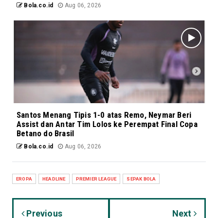
Bola.co.id
Aug 06, 2026
Santos Menang Tipis 1-0 atas Remo, Neymar Beri
Assist dan Antar Tim Lolos ke Perempat Final Copa
Betano do Brasil
Bola.co.id
Aug 06, 2026
EROPA
HEADLINE
PREMIER LEAGUE
SEPAK BOLA
Previous
Next