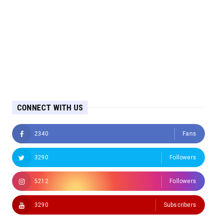
CONNECT WITH US
2340
Fans
3290
Followers
5212
Followers
3290
Subscribers