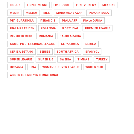
LIGUE 1
LIONEL MESSI
LIVERPOOL
LUKE VICKERY
MEKSIKO
MESIR
MEXICO
MLS
MOHAMED SALAH
PEMAIN BOLA
PEP GUARDIOLA
PERANCIS
PIALA AFF
PIALA DUNIA
PIALA PRESIDEN
POLANDIA
PORTUGAL
PREMIER LEAGUE
REPUBLIK CEKO
ROMANIA
SAUDI ARABIA
SAUDI PROFESSIONAL LEAGUE
SEPAK BOLA
SERIE A
SERIE A BETANO
SERIE B
SOUTH AFRICA
SPANYOL
SUPER LEAGUE
SUPER LIG
SWEDIA
TIMNAS
TURKEY
UKRANIA
USA
WOMEN'S SUPER LEAGUE
WORLD CUP
WORLD FRIENDLY INTERNATIONAL