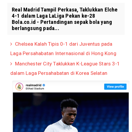
Real Madrid Tampil Perkasa, Taklukkan Elche
4-1 dalam Laga LaLiga Pekan ke-28
Bola.co.id - Pertandingan sepak bola yang
berlangsung pada...
Chelsea Kalah Tipis 0-1 dari Juventus pada
Laga Persahabatan Internasional di Hong Kong
Manchester City Taklukkan K-League Stars 3-1
dalam Laga Persahabatan di Korea Selatan