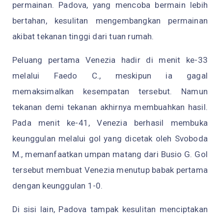
permainan. Padova, yang mencoba bermain lebih
bertahan, kesulitan mengembangkan permainan
akibat tekanan tinggi dari tuan rumah.
Peluang pertama Venezia hadir di menit ke-33
melalui Faedo C., meskipun ia gagal
memaksimalkan kesempatan tersebut. Namun
tekanan demi tekanan akhirnya membuahkan hasil.
Pada menit ke-41, Venezia berhasil membuka
keunggulan melalui gol yang dicetak oleh Svoboda
M., memanfaatkan umpan matang dari Busio G. Gol
tersebut membuat Venezia menutup babak pertama
dengan keunggulan 1-0.
Di sisi lain, Padova tampak kesulitan menciptakan