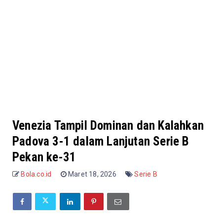
Venezia Tampil Dominan dan Kalahkan
Padova 3-1 dalam Lanjutan Serie B
Pekan ke-31
Bola.co.id
Maret 18, 2026
Serie B