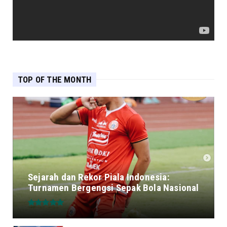
TOP OF THE MONTH
Sejarah dan Rekor Piala Indonesia:
Turnamen Bergengsi Sepak Bola Nasional