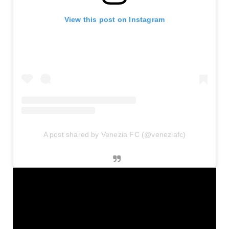
View this post on Instagram
A post shared by Venezia FC (@veneziafc)