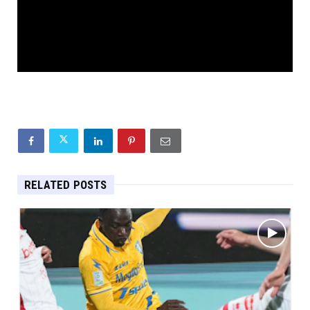
RELATED POSTS