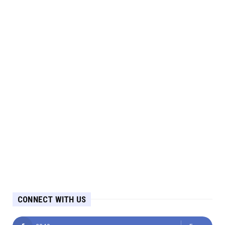
CONNECT WITH US