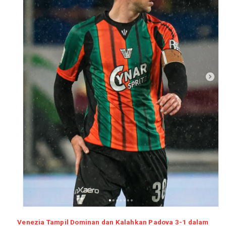
Venezia Tampil Dominan dan Kalahkan Padova 3-1 dalam