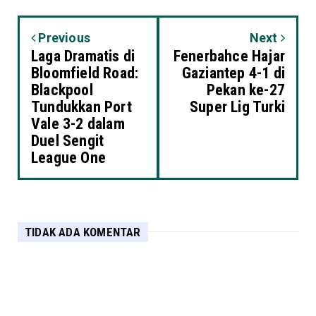
Previous
Next
Laga Dramatis di
Fenerbahce Hajar
Bloomfield Road:
Gaziantep 4-1 di
Blackpool
Pekan ke-27
Tundukkan Port
Super Lig Turki
Vale 3-2 dalam
Duel Sengit
League One
TIDAK ADA KOMENTAR