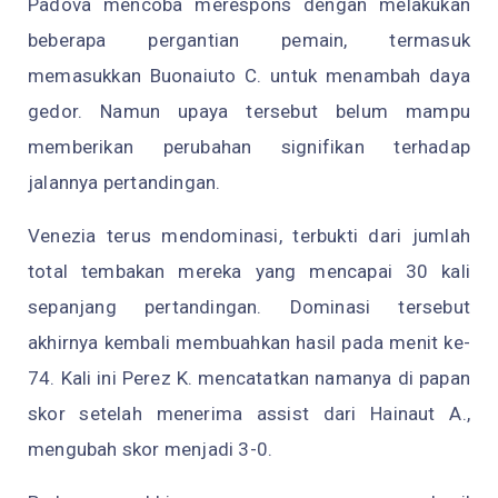
Padova mencoba merespons dengan melakukan
beberapa pergantian pemain, termasuk
memasukkan Buonaiuto C. untuk menambah daya
gedor. Namun upaya tersebut belum mampu
memberikan perubahan signifikan terhadap
jalannya pertandingan.
Venezia terus mendominasi, terbukti dari jumlah
total tembakan mereka yang mencapai 30 kali
sepanjang pertandingan. Dominasi tersebut
akhirnya kembali membuahkan hasil pada menit ke-
74. Kali ini Perez K. mencatatkan namanya di papan
skor setelah menerima assist dari Hainaut A.,
mengubah skor menjadi 3-0.