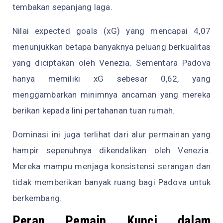
tembakan sepanjang laga.
Nilai expected goals (xG) yang mencapai 4,07
menunjukkan betapa banyaknya peluang berkualitas
yang diciptakan oleh Venezia. Sementara Padova
hanya memiliki xG sebesar 0,62, yang
menggambarkan minimnya ancaman yang mereka
berikan kepada lini pertahanan tuan rumah.
Dominasi ini juga terlihat dari alur permainan yang
hampir sepenuhnya dikendalikan oleh Venezia.
Mereka mampu menjaga konsistensi serangan dan
tidak memberikan banyak ruang bagi Padova untuk
berkembang.
Peran Pemain Kunci dalam