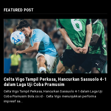
FEATURED POST
Celta Vigo Tampil Perkasa, Hancurkan Sassuolo 4-1
dalam Laga Uji Coba Pramusim
Celta Vigo Tampil Perkasa, Hancurkan Sassuolo 4-1 dalam Laga Uji
Coba Pramusim Bola.co.id - Celta Vigo menunjukkan performa
impresif sa...