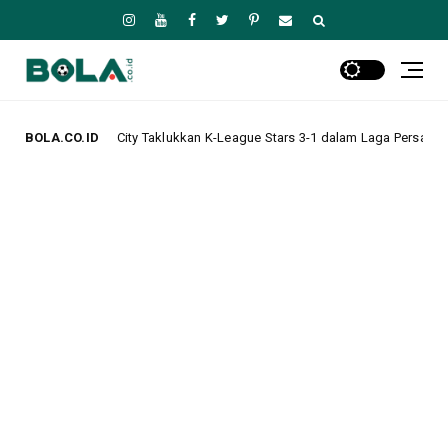
 Taklukkan K-League Stars 3-1 dalam Laga Persahabatan di Korea Selatan
BOLA.CO.ID