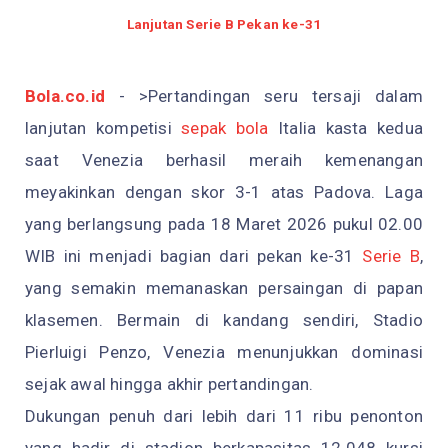
Lanjutan Serie B Pekan ke-31
Bola.co.id
- >Pertandingan seru tersaji dalam
lanjutan kompetisi
sepak bola
Italia kasta kedua
saat Venezia berhasil meraih kemenangan
meyakinkan dengan skor 3-1 atas Padova. Laga
yang berlangsung pada 18 Maret 2026 pukul 02.00
WIB ini menjadi bagian dari pekan ke-31
Serie B
,
yang semakin memanaskan persaingan di papan
klasemen. Bermain di kandang sendiri, Stadio
Pierluigi Penzo, Venezia menunjukkan dominasi
sejak awal hingga akhir pertandingan.
Dukungan penuh dari lebih dari 11 ribu penonton