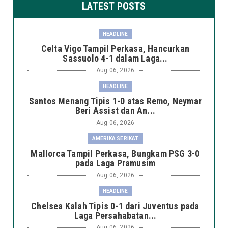
LATEST POSTS
HEADLINE
Celta Vigo Tampil Perkasa, Hancurkan
Sassuolo 4-1 dalam Laga...
Aug 06, 2026
HEADLINE
Santos Menang Tipis 1-0 atas Remo, Neymar
Beri Assist dan An...
Aug 06, 2026
AMERIKA SERIKAT
Mallorca Tampil Perkasa, Bungkam PSG 3-0
pada Laga Pramusim
Aug 06, 2026
HEADLINE
Chelsea Kalah Tipis 0-1 dari Juventus pada
Laga Persahabatan...
Aug 06, 2026