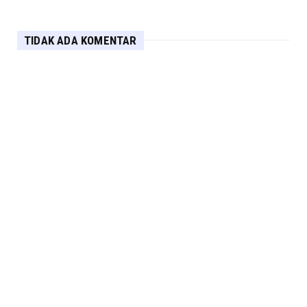
TIDAK ADA KOMENTAR