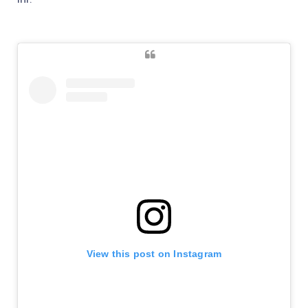
View this post on Instagram