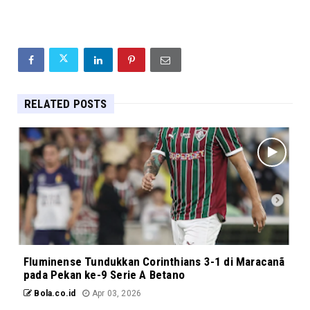
RELATED POSTS
Fluminense Tundukkan Corinthians 3-1 di Maracanã
pada Pekan ke-9 Serie A Betano
Bola.co.id
Apr 03, 2026