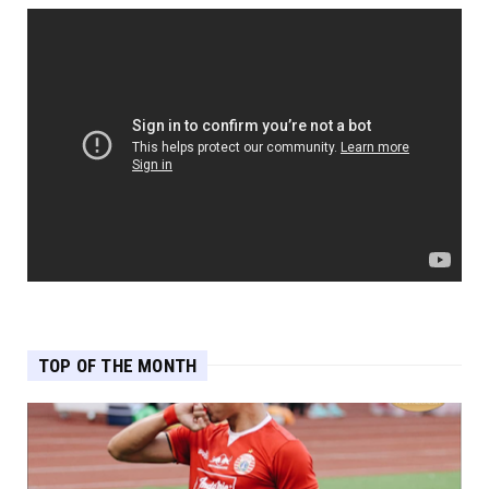
TOP OF THE MONTH